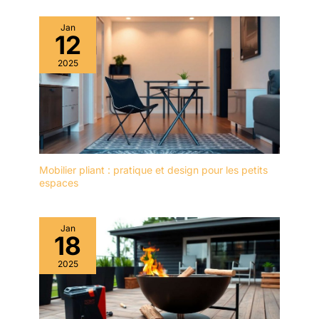
Jan
12
2025
Mobilier pliant : pratique et design pour les petits
espaces
Jan
18
2025