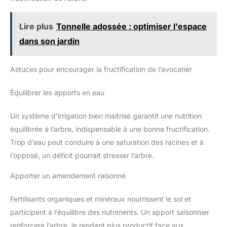
une utilisation continue sûre et professionnelle 【Idéal pour
l'élagage】 Utilisé pour tailler les plantes de jardin, y compris
les branches, les troncs, les vergers, les vignes, la taille des
Lire plus
Tonnelle adossée : optimiser l'espace
arbustes, les rosettes et les haies. Ces sécateurs peuvent
répondre à la plupart de vos besoins d'élagage et vous offrir
dans son jardin
une excellente expérience de jardinage
Astuces pour encourager la fructification de l’avocatier
Équilibrer les apports en eau
Un système d’irrigation bien maitrisé garantit une nutrition
équilibrée à l’arbre, indispensable à une bonne fructification.
Trop d’eau peut conduire à une saturation des racines et à
l’opposé, un déficit pourrait stresser l’arbre.
Apporter un amendement raisonné
Fertilisants organiques et minéraux nourrissent le sol et
participent à l’équilibre des nutriments. Un apport saisonnier
renforcera l’arbre, le rendant plus productif face aux