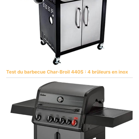
Test du barbecue Char-Broil 440S : 4 brûleurs en inox