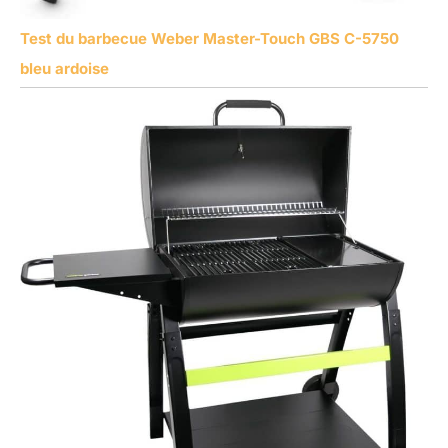
Test du barbecue Weber Master-Touch GBS C-5750
bleu ardoise