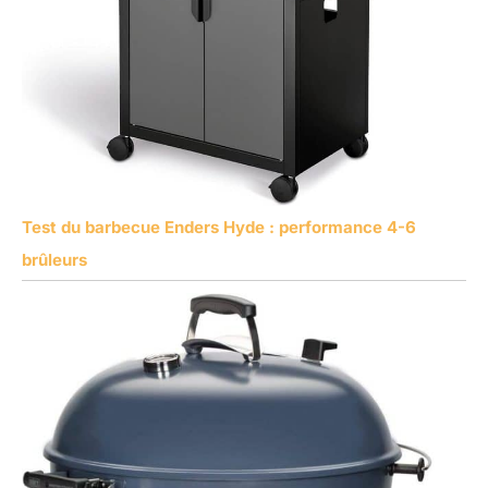
Test du barbecue Enders Hyde : performance 4-6
brûleurs