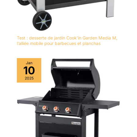
Test : desserte de jardin Cook’in Garden Media M,
l’alliée mobile pour barbecues et planchas
Jan
10
2025