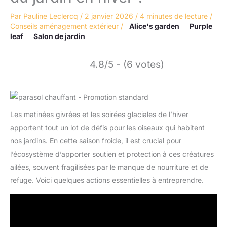
Par
Pauline Leclercq
/
2 janvier 2026
/
4 minutes de lecture
/
Conseils aménagement extérieur
/
Alice's garden
Purple
leaf
Salon de jardin
4.8/5 - (6 votes)
Les matinées givrées et les soirées glaciales de l’hiver
apportent tout un lot de défis pour les oiseaux qui habitent
nos jardins. En cette saison froide, il est crucial pour
l’écosystème d’apporter soutien et protection à ces créatures
ailées, souvent fragilisées par le manque de nourriture et de
refuge. Voici quelques actions essentielles à entreprendre.