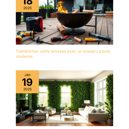
18
2025
Transformer votre terrasse avec un brasero à bois
moderne
Jan
19
2025