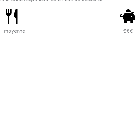
moyenne
€€€