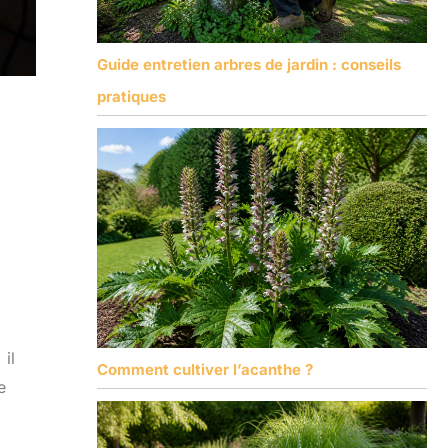
Guide entretien arbres de jardin : conseils
pratiques
 il
Comment cultiver l’acanthe ?
e