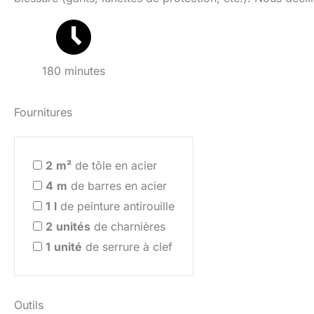
180 minutes
Fournitures
2
m²
de tôle en acier
4
m
de barres en acier
1
l
de peinture antirouille
2
unités
de charnières
1
unité
de serrure à clef
Outils