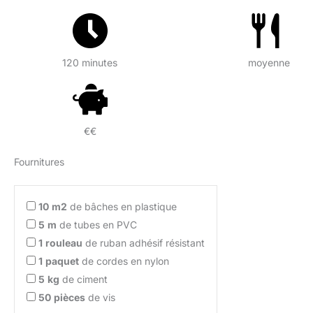
120 minutes
moyenne
€€
Fournitures
10
m2
de bâches en plastique
5
m
de tubes en PVC
1
rouleau
de ruban adhésif résistant
1
paquet
de cordes en nylon
5
kg
de ciment
50
pièces
de vis