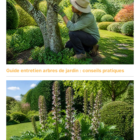
SL4.0X100mm
SL5.0X125mm
SL6.0X95mm
SL3.0X75mm
SL3.0X38mm
Guide entretien arbres de jardin : conseils pratiques