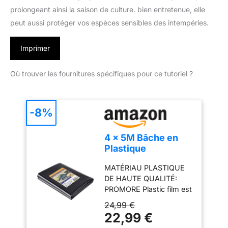
prolongeant ainsi la saison de culture. bien entretenue, elle
peut aussi protéger vos espèces sensibles des intempéries.
Imprimer
Où trouver les fournitures spécifiques pour ce tutoriel ?
-8%
4 x 5M Bâche en
Plastique
Polyéthylène Noir
MATÉRIAU PLASTIQUE
très épaisse
DE HAUTE QUALITÉ:
Protection
PROMORE Plastic film est
fait de polyéthylène de
24,99 €
qualité industrielle de
22,99 €
haute qualité avec une