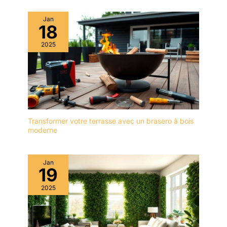
du tournevis selon vos
besoins, vous aidant
Jan
18
ainsi à visser et retirer
facilement chaque petite
2025
vis et à améliorer
l'efficacité du travail
Universel : cet ensemble
fournit des tournevis de
différents profils (5
Phillips, 5 à fente), ce qui
convient très bien aux
Transformer votre terrasse avec un brasero à bois
petites et moyennes
moderne
réparations de tours
dans les maisons, les
appartements et les
Jan
19
ateliers. Livré avec un
sac en nylon pour le
2025
rangement, facile à
transporter, très
approprié pour la
sauvegarde en extérieur