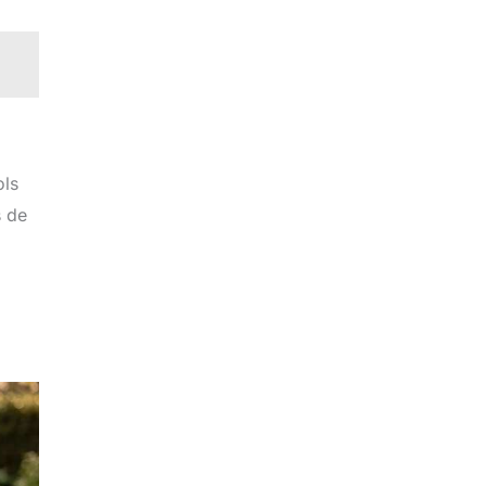
ols
s de