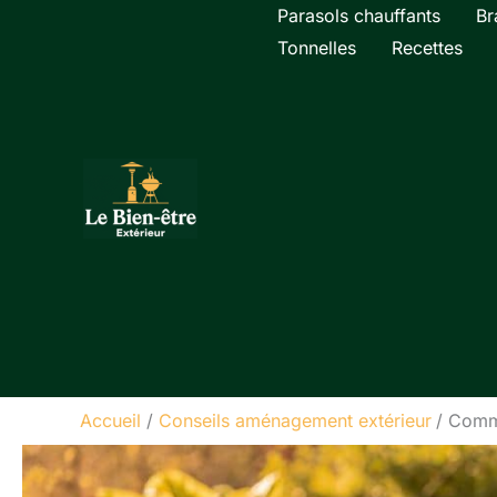
Aller
Parasols chauffants
Br
au
Tonnelles
Recettes
contenu
Accueil
Conseils aménagement extérieur
Comme