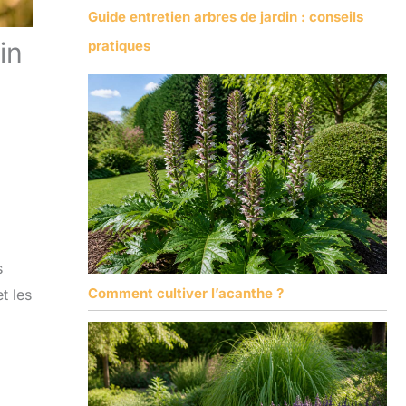
Guide entretien arbres de jardin : conseils
in
pratiques
s
Comment cultiver l’acanthe ?
t les