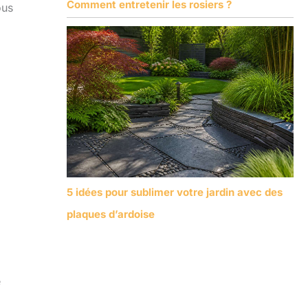
Comment entretenir les rosiers ?
ous
5 idées pour sublimer votre jardin avec des
plaques d’ardoise
e