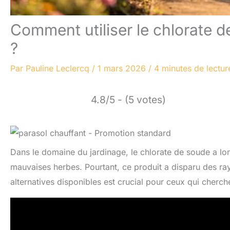
Comment utiliser le chlorate 
?
Par
Pauline Leclercq
/
1 mars 2026
/
4 minutes de lectur
4.8/5 - (5 votes)
Dans le domaine du jardinage, le chlorate de soude a lo
mauvaises herbes. Pourtant, ce produit a disparu des ray
alternatives disponibles est crucial pour ceux qui cherche