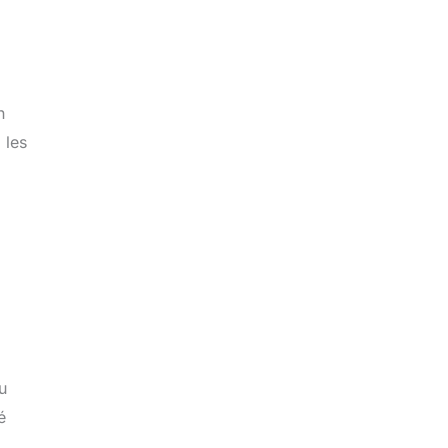
n
 les
u
é