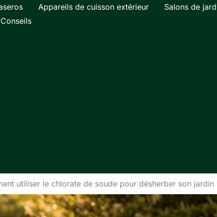
aseros
Appareils de cuisson extérieur
Salons de jard
Conseils
nt utiliser le chlorate de soude pour désherber son jardin 