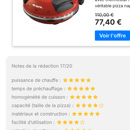
véritable pizza 
fabriquée dans un
110,00 €
réfractaire assu
77,40 €
INOXYDABLE : Avec 
simplifiera vos pr
facilement 5 NIV
de délicieuses ta
aliments avant d
minutes, une déli
les pizzas surgel
Notes de la rédaction 17/20
puissance de chauffe :
temps de préchauffage :
homogénéité de cuisson :
capacité (taille de la pizza) :
matériaux et construction :
facilité d’utilisation :