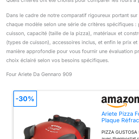
Quels critères ont été choisis pour comparer les fours à 
Dans le cadre de notre comparatif rigoureux portant sur
chaque modèle selon une série de critères spécifiques 
cuisson, capacité (taille de la pizza), matériaux et constru
(types de cuisson), accessoires inclus, et enfin le prix 
manière approfondie pour vous fournir une évaluation préc
choix éclairé selon vos besoins spécifiques.
Four Ariete Da Gennaro 909
-30%
Ariete Pizza 
Plaque Réfrac
Incluses, Te
PIZZA GUSTOSA : 
avec thermostat ré