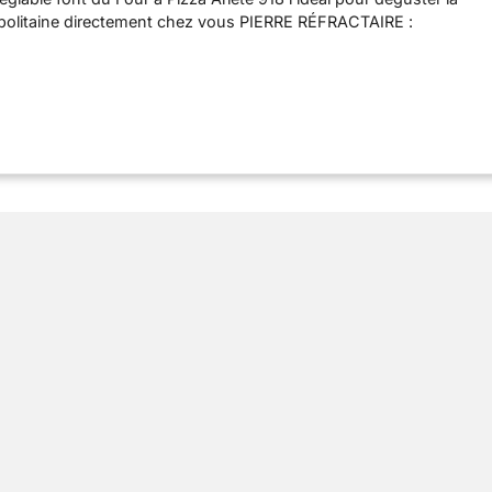
napolitaine directement chez vous PIERRE RÉFRACTAIRE :
 matériau résistant à de très hautes températures, la pierre
re une cuisson rapide, constante et uniforme PALETTE EN ACIER
les palettes en acier inoxydable, le mini four électrique Ariete
éparations; utilisez-les pour déplacer la pâte crue et cuite
EAUX DE CUISSON : le thermostat réglable vous permet de cuire
rtes salées, des toasts, des panzerotti ou même de réchauffer les
e les servir PRÊT EN UN SEUL MOUVEMENT : en seulement 4
cieuse pizza est prête à être dégustée ; également adapté pour
ées, prêtes en 2/3 minutes seulement