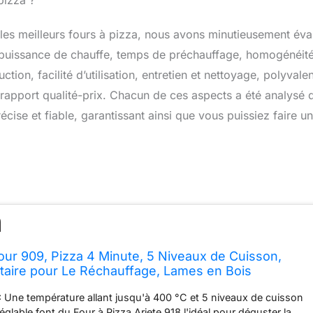
pizza ?
 les meilleurs fours à pizza, nous avons minutieusement éva
: puissance de chauffe, temps de préchauffage, homogénéit
ction, facilité d’utilisation, entretien et nettoyage, polyvale
et rapport qualité-prix. Chacun de ces aspects a été analysé 
ise et fiable, garantissant ainsi que vous puissiez faire un
Four 909, Pizza 4 Minute, 5 Niveaux de Cuisson,
taire pour Le Réchauffage, Lames en Bois
mpérature Maximale de 400°C, 1200W, Rouge
Une température allant jusqu'à 400 °C et 5 niveaux de cuisson
glable font du Four à Pizza Ariete 918 l'idéal pour déguster la