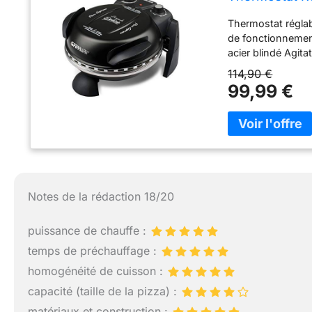
en 5 min, Doub
Thermostat réglab
– Noir
de fonctionnemen
acier blindé Agita
Alimentation: AC
114,90 €
99,99 €
Notes de la rédaction 18/20
puissance de chauffe :
temps de préchauffage :
homogénéité de cuisson :
capacité (taille de la pizza) :
matériaux et construction :