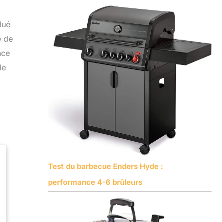
lué
é de
nce
de
Test du barbecue Enders Hyde :
performance 4-6 brûleurs