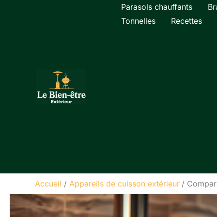
Aller
Parasols chauffants
Br
au
Tonnelles
Recettes
contenu
Accueil
Appareils de cuisson extérieur
Comparai