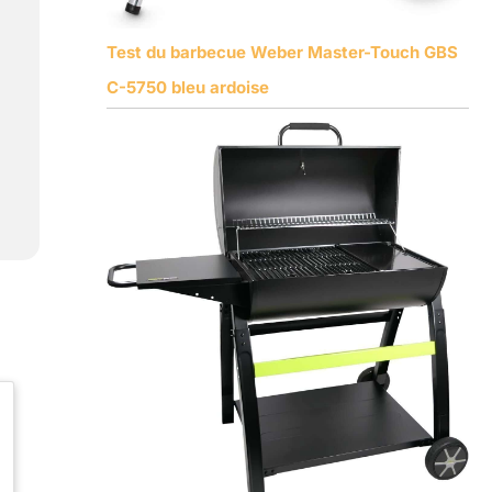
Test du barbecue Weber Master-Touch GBS
C-5750 bleu ardoise