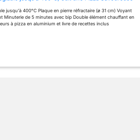
le Résistance, Livre de recettes et Spatules inclus
le jusqu'à 400°C Plaque en pierre réfractaire (ø 31 cm) Voyant
t Minuterie de 5 minutes avec bip Double élément chauffant en
teurs à pizza en aluminium et livre de recettes inclus
 230V ~ 50 Hz Puissance: 1200W