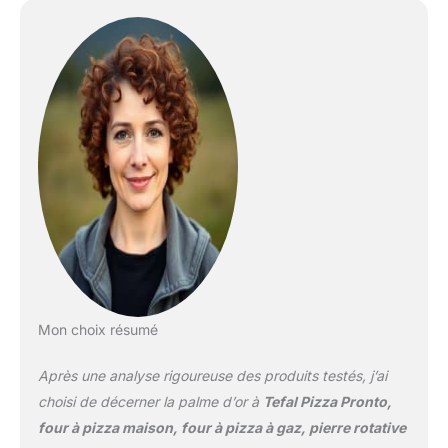
EFFORT : contrôlez la
rotation de la pierre à
360°C grâce à la molette,
ajustez la flamme
simplement à l’aide d’un
bouton, pour une
cuisson facile et
homogène. CUISSON AU
GAZ : savourez le goût
des vraies pizzas! La
cuisson à la flamme
développe une croute
dorée et croustillante,
une pâte légère et des
ingrédients
fondantspour une
Mon choix résumé
explosion de saveurs!
MISE EN ROUTE ET
Après une analyse rigoureuse des produits testés, j’ai
PRÉCHAUFFAGE RAPIDE
: facile à mettre en route,
choisi de décerner la palme d’or à
Tefal Pizza Pronto,
le four atteint 400°C en
four à pizza maison, four à pizza à gaz, pierre rotative
seulement 15 min.