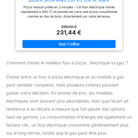
gaz (propane recommandé)
thermocouple avec coupure
avec détendeur et tuyau flexible
automatique en cas d’extinction
Pizza maison prête en 2 minutes – Ce four électrique monte
adaptés, pour alimenter le four.
de flamme : pour une utilisation
rapidement à 450 °C et permet de cuire une pizza croustillante
DESIGN COMPACT : pieds
sereine. 🎉 Convivialité garantie
comme au feu de bois, directement sur votre terrasse.
pliables pour un transport et un
: parfait pour partager un
Construction haut de gamme – Corps traité au zinc avec double
rangement faciles Matériaux
moment entre amis ou en famille
laque résistante à la chaleur, vis traitées contre la rouille et
299,00 €
solides pour une utilisation en
autour d’une pizza maison.
intérieur en inox SS430 pour une durabilité maximale.
231,44 €
extérieur longue durée.
Fonctionnalités professionnelles – Allumage électronique,
INSPIRATION ILLIMITEE :
affichage digital de la température, bouton avec éclairage LED,
l’application gratuite MyTefal,
certification IPX4 pour un usage extérieur sécurisé. Chaleur
inclut des recettes étape par
uniforme garantie – Élément chauffant circulaire pour une
étape, pour despizzas
répartition optimale de la chaleur – parfait pour des pizzas
originales et plein d’autres
jusqu’à Ø34 cm et 6 cm de hauteur. Accessoires inclus – Livré
recettes parfaites pour ce four
Comment choisir le meilleur four à pizza : électrique vs gaz ?
avec pierre à pizza en cordiérite (34,5 x 34,5 x 1 cm), porte
(pains, desserts…)
frontale pour maintenir la chaleur, pieds antidérapants et câble
AVERTISSEMENT: Cet appareil
de 1,8 m avec prise Schuko.
ne doit pas être utilisé en
Choisir entre un four à pizza électrique et un modèle à gaz
Allemagne, en Autriche ou en
Suisse.
peut sembler complexe, mais plusieurs critères peuvent
guider votre décision. En termes de prix, les modèles
électriques sont souvent plus abordables, bien que l’écart ait
tendance à se réduire à mesure que l’on ajoute des options
haut de gamme. La consommation d’énergie est également un
facteur clé ; un four électrique consomme généralement plus
sur le long terme, tandis que le gaz peut être plus