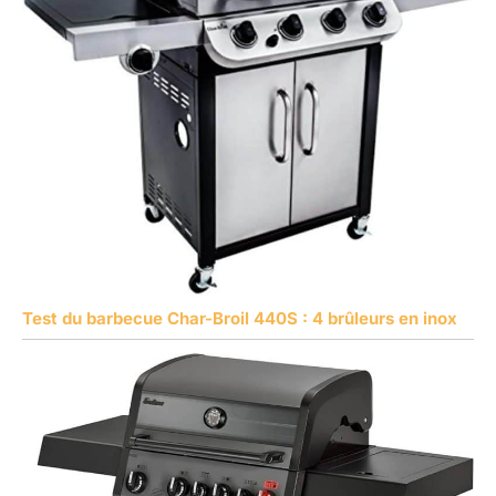
Test du barbecue Char-Broil 440S : 4 brûleurs en inox