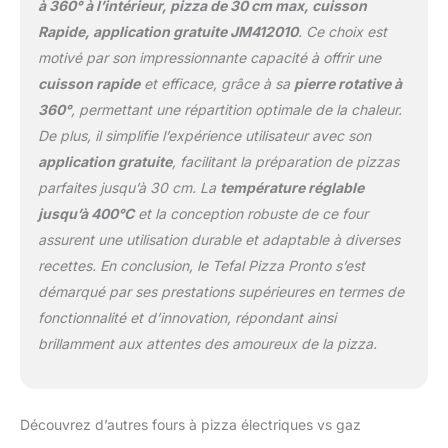
à 360° à l’intérieur, pizza de 30 cm max, cuisson
RÉPARABILITÉ 15ANS AU
Rapide, application gratuite JM412010
. Ce choix est
JUSTE PRIX:
engagement de
motivé par son impressionnante capacité à offrir une
réparabilité 15ans au
cuisson rapide
et efficace, grâce à sa
pierre rotative à
juste prix grâce à notre
360°
, permettant une répartition optimale de la chaleur.
réseau de
De plus, il simplifie l’expérience utilisateur avec son
6200réparateurs dans le
monde, pour contribuer
application gratuite
, facilitant la préparation de pizzas
à la protection de
parfaites jusqu’à 30 cm. La
température réglable
l’environnement et à la
jusqu’à 400°C
et la conception robuste de ce four
réduction des déchets.
assurent une utilisation durable et adaptable à diverses
INCLUS : four à pizza,
recettes. En conclusion, le Tefal Pizza Pronto s’est
pelle à pizza et pierre
rotative en cordiérite. A
démarqué par ses prestations supérieures en termes de
acheter séparément une
fonctionnalité et d’innovation, répondant ainsi
bouteille de gaz (propane
brillamment aux attentes des amoureux de la pizza.
recommandé) avec
détendeur et tuyau
flexible adaptés, pour
alimenter le four. DESIGN
Découvrez d’autres fours à pizza électriques vs gaz
COMPACT : pieds