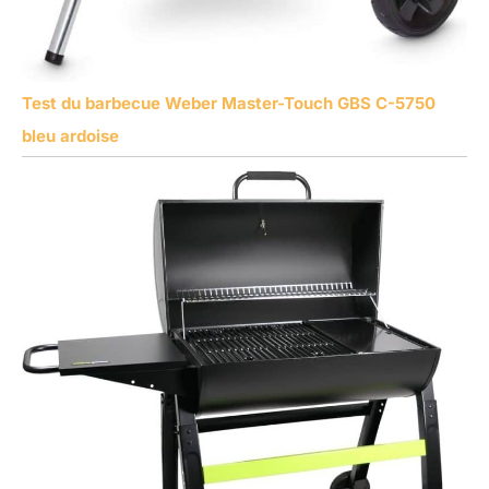
Test du barbecue Weber Master-Touch GBS C-5750
bleu ardoise