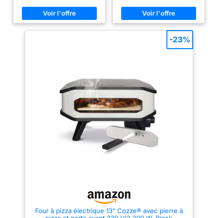
UNIFORME SANS EFFORT :
France, pour une réactivité et
contrôlez la rotation de la pierre
une confiance totales. 🔥 Pierre
à 360°C grâce à la molette,
tournante intégrée : rotation
ajustez la flamme simplement à
manuelle de la pierre à pizza
l’aide d’un bouton, pour une
pour une cuisson homogène —
-23%
cuisson facile et homogène.
fini les zones brulées d’un côté
CUISSON AU GAZ : savourez le
et pâles de l’autre. ⏱️ Montée
goût des vraies pizzas! La
rapide en température (~400 °C
cuisson à la flamme développe
en < 15 min) : cuisson d’une
une croute dorée et
pizza en environ 90 secondes,
croustillante, une pâte légère et
pour une vraie expérience
des ingrédients fondantspour
pizzeria à domicile. 🪨 2 pierres
une explosion de saveurs! MISE
réfractaires Ø 30,5 cm + pelle à
EN ROUTE ET PRÉCHAUFFAGE
pizza incluse : tout le matériel
RAPIDE : facile à mettre en
nécessaire est fourni pour
route, le four atteint 400°C en
démarrer immédiatement. ⚡
seulement 15 min.
Puissance 4 400 W (gaz butane
RÉPARABILITÉ 15ANS AU JUSTE
ou propane) : performance
PRIX: engagement de
professionnelle pour usage
réparabilité 15ans au juste prix
extérieur ou terrasse. 📐 Format
grâce à notre réseau de
compact 40 × 60 × 35 cm
6200réparateurs dans le
(pieds ouverts) : installation
monde, pour contribuer à la
facile dans jardin, terrasse ou
protection de l’environnement et
même petit espace extérieur. 🛠️
à la réduction des déchets.
Construction robuste en acier
INCLUS : four à pizza, pelle à
thermolaqué haute température :
pizza et pierre rotative en
conçue pour résister à la
cordiérite. A acheter
chaleur et aux conditions
Four à pizza électrique 13" Cozze® avec pierre à
séparément une bouteille de
extérieures. 🔐 Sécurité
pizza et porte avant 230 V/2 200 W, Black