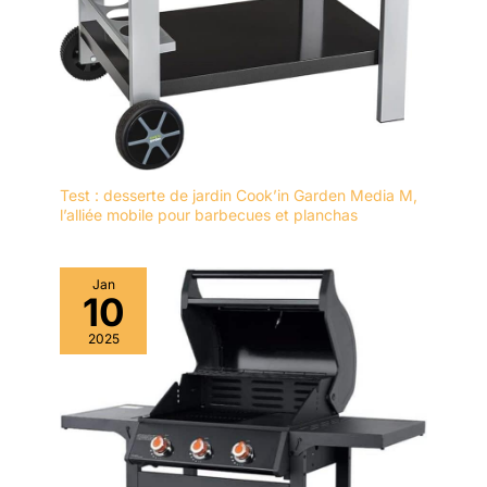
Test : desserte de jardin Cook’in Garden Media M,
l’alliée mobile pour barbecues et planchas
Jan
10
2025