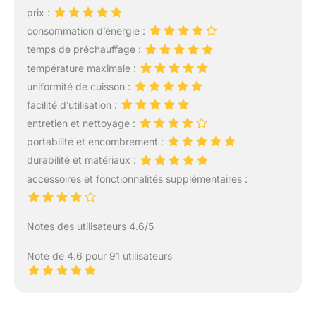
ajustez la flamme
prix :
simplement à l’aide d’un
consommation d’énergie :
bouton, pour une
cuisson facile et
temps de préchauffage :
homogène. CUISSON AU
température maximale :
GAZ : savourez le goût
uniformité de cuisson :
des vraies pizzas! La
facilité d’utilisation :
cuisson à la flamme
développe une croute
entretien et nettoyage :
dorée et croustillante,
portabilité et encombrement :
une pâte légère et des
durabilité et matériaux :
ingrédients
accessoires et fonctionnalités supplémentaires :
fondantspour une
explosion de saveurs!
MISE EN ROUTE ET
Notes des utilisateurs 4.6/5
PRÉCHAUFFAGE RAPIDE
: facile à mettre en route,
Note de 4.6 pour 91 utilisateurs
le four atteint 400°C en
seulement 15 min.
RÉPARABILITÉ 15ANS AU
JUSTE PRIX:
engagement de