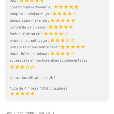
prix :
pour contrôler la
consommation d’énergie :
température à travers la
vitre du four, sans ouvrir
temps de préchauffage :
MÉTAL INOX: Corps en
température maximale :
métal résistant à la
uniformité de cuisson :
chaleur pour une
facilité d’utilisation :
utilisation régulière au
four. Le format compact
entretien et nettoyage :
prend peu de place sur la
portabilité et encombrement :
grille et se range
durabilité et matériaux :
facilement après usage
accessoires et fonctionnalités supplémentaires :
en cuisine POSE OU
SUSPENSION: Le
thermomètre peut être
posé debout sur une
Notes des utilisateurs 4.4/5
grille ou suspendu selon
l’espace disponible.
Note de 4.4 pour 4359 utilisateurs
Placez-le de façon
stable, sans contact
avec les résistances du
four CONSEILS
Tefal Pizza Pronto JM412010