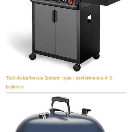
Test du barbecue Enders Hyde : performance 4-6
brûleurs