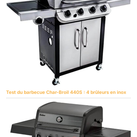
Test du barbecue Char-Broil 440S : 4 brûleurs en inox