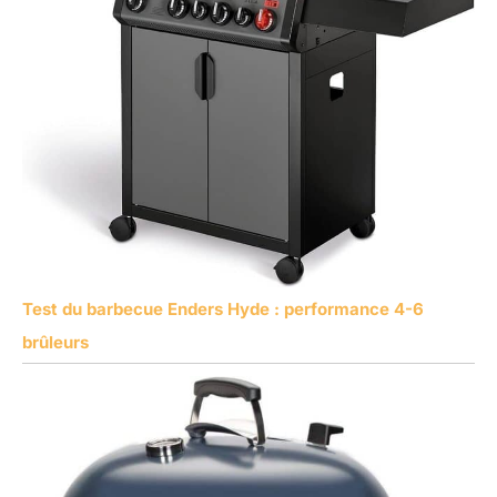
Test du barbecue Enders Hyde : performance 4-6
brûleurs