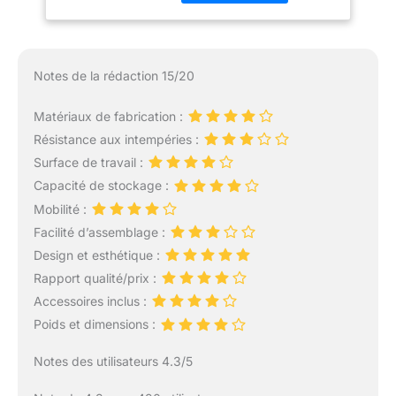
plancha. POLYVALENCE
: Notre desserte est
conçue pour accueillir les
planchas équipées de 2,
Notes de la rédaction 15/20
3 ou 4 brûleurs, vous
offrant une compatibilité
Matériaux de fabrication :
maximale pour vos
Résistance aux intempéries :
besoins de cuisson.
ROBUSTESSE : Avec sa
Surface de travail :
finition en métal de haute
Capacité de stockage :
qualité, notre desserte
Mobilité :
assure une solidité et
Facilité d’assemblage :
une durabilité
exceptionnelles pour une
Design et esthétique :
utilisation à long terme.
Rapport qualité/prix :
ORGANISATION
Accessoires inclus :
OPTIMALE : Les crochets
Poids et dimensions :
et les compartiments de
rangement inclus vous
Notes des utilisateurs 4.3/5
permettent de garder vos
ustensiles de cuisine à