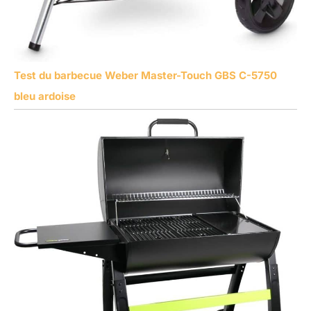
Test du barbecue Weber Master-Touch GBS C-5750
bleu ardoise