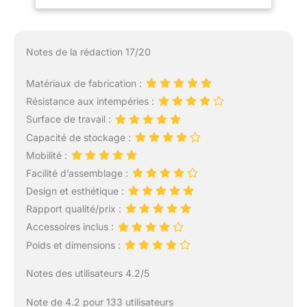
barbecue ou support de
x 75,5 cm
four à pizza, elle peut
également être utilisée
pour la préparation des
Notes de la rédaction 17/20
aliments, le stockage, les
repas en plein air, et plus
Matériaux de fabrication :
encore, répondant ainsi à
Résistance aux intempéries :
vos différents besoins en
matière de cuisine en
Surface de travail :
plein air. Table d'Appoint
Capacité de stockage :
Pliable : Cette desserte
Mobilité :
pour barbecue est
Facilité d’assemblage :
conçue avec un plateau
pliable pour vous
Design et esthétique :
apporter plus de
Rapport qualité/prix :
commodité. Lorsque la
Accessoires inclus :
table d'appoint est
Poids et dimensions :
dépliée, elle offre un
espace supplémentaire
Notes des utilisateurs 4.2/5
pour accueillir plus
d'objets. Lorsqu'elle
Note de 4.2 pour 133 utilisateurs
n'est pas utilisée, la table