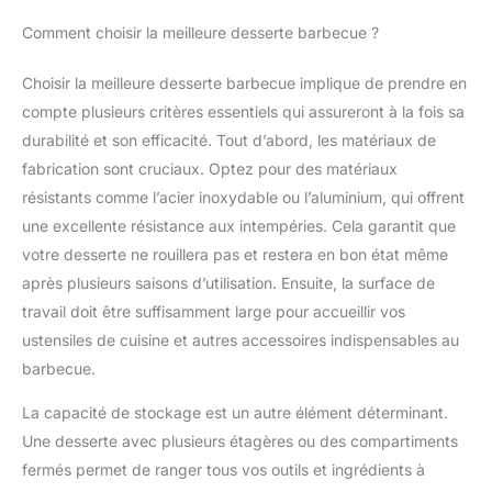
pas utilisée, la table d'appoint peut être repliée pour
Comment choisir la meilleure desserte barbecue ?
économiser de l'espace de rangement. De plus, les bords de
la table sont soigneusement polis pour éviter que vos mains ne
soient rayées par des bavures. Étagères à 2 Niveaux &
Choisir la meilleure desserte barbecue implique de prendre en
Nombreux Accessoires : La structure des étagères à double
niveau est conçue pour offrir un espace de rangement suffisant
compte plusieurs critères essentiels qui assureront à la fois sa
pour votre four à pizza, votre bois de chauffage, votre
barbecue ou votre matériel de cuisine. Le chariot modulaire
durabilité et son efficacité. Tout d’abord, les matériaux de
portable est équipé de 4 crochets qui peuvent être utilisés
pour suspendre des accessoires de cuisine et divers outils. Il
fabrication sont cruciaux. Optez pour des matériaux
est également livré avec une nappe en PVC pour réduire les
résistants comme l’acier inoxydable ou l’aluminium, qui offrent
rayures sur le plateau de la table pendant l'utilisation. Capacité
de Charge Supérieure : Par rapport aux roues moulées par
une excellente résistance aux intempéries. Cela garantit que
soufflage utilisées par la plupart des produits similaires sur le
marché, nous avons opté pour des roues moulées par injection
votre desserte ne rouillera pas et restera en bon état même
de meilleure qualité, d'un poids de 130 g par roue, offrant une
capacité de charge supérieure. Le corps est fabriqué à partir
après plusieurs saisons d’utilisation. Ensuite, la surface de
de matériaux extrêmement durables et le panneau peut
travail doit être suffisamment large pour accueillir vos
supporter dynamiquement un poids allant jusqu'à 100 kg.
Assemblage & Nettoyage Faciles : Cette desserte
ustensiles de cuisine et autres accessoires indispensables au
multifonctionnelle est accompagnée d'instructions d'installation
claires et d'une liste d'accessoires. Les éléments d'installation
barbecue.
sont placés dans des sections séparées pour un assemblage
facile en quelques minutes. De plus, le plateau lisse de la table
La capacité de stockage est un autre élément déterminant.
est très facile à nettoyer et peut être nettoyé à l'aide d'un
chiffon humide.
Une desserte avec plusieurs étagères ou des compartiments
fermés permet de ranger tous vos outils et ingrédients à