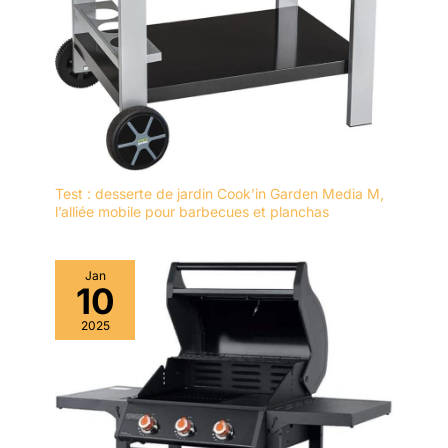
Test : desserte de jardin Cook’in Garden Media M,
l’alliée mobile pour barbecues et planchas
Jan
10
2025