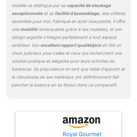
plan de travail de ce
modèle se distingue par sa
capacité de stockage
chariot est en acier
exceptionnelle
et sa
facilité d’assemblage
, des critères
inoxydable et est équipé
d'une structure tubulaire
essentiels pour moi. Fabriqué en acier inoxydable, il offre
en acier noir composée
une
mobilité
remarquable grâce à ses roulettes, et son
de 4 pieds tubulaires
design argenté s’intègre parfaitement à tout espace
robustes, qui sont
extérieur. Son
excellent rapport qualité/prix
en fait un
solides et durables.
Facile à déplacer : avec
choix judicieux pour celles et ceux qui recherchent une
les deux roulettes et la
solution pratique et élégante pour leurs activités de
poignée latérale, vous
barbecue. Sa polyvalence en tant que table d’appoint et
pouvez facilement
la robustesse de ses matériaux ont définitivement fait
déplacer le chariot de
barbecue à l'endroit
pencher la balance en sa faveur dans ce comparatif.
souhaité. Déplacez
facilement votre table de
travail autour de votre
jardin ou de votre
terrasse.
Royal Gourmet