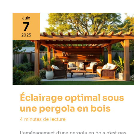
Juin
7
2025
Éclairage optimal sous
une pergola en bois
4 minutes de lecture
L’aménagement d’une pergola en bois n’est pas