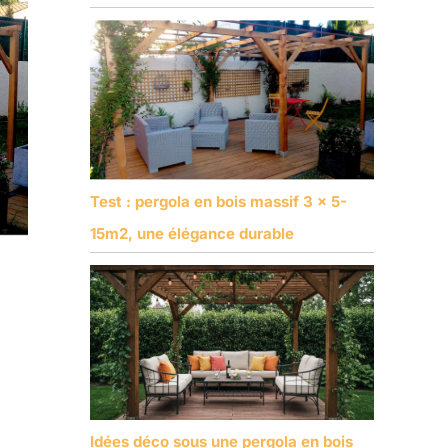
Test : pergola en bois massif 3 x 5-
15m2, une élégance durable
Idées déco sous une pergola en bois