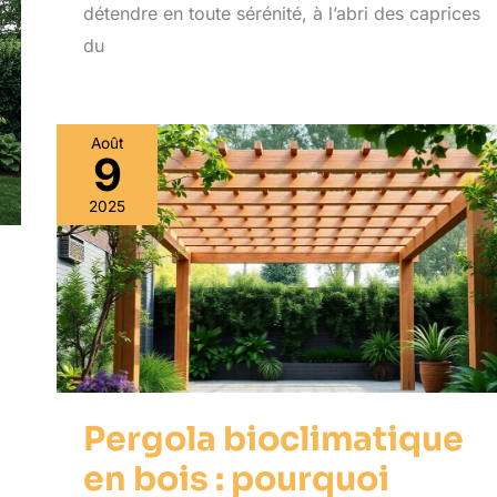
détendre en toute sérénité, à l’abri des caprices
du
Août
9
2025
Pergola bioclimatique
en bois : pourquoi