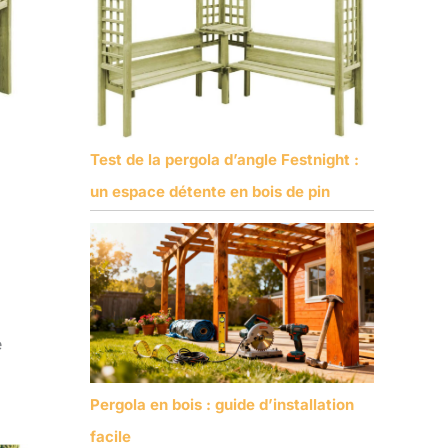
Test de la pergola d’angle Festnight :
un espace détente en bois de pin
e
Pergola en bois : guide d’installation
facile