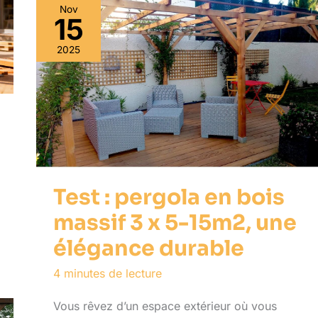
Nov
15
2025
Test : pergola en bois
massif 3 x 5-15m2, une
élégance durable
4 minutes de lecture
Vous rêvez d’un espace extérieur où vous