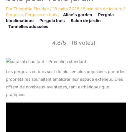
Par
Théophile Fleurige
/
18 mars 2025
/
5 minutes de lecture
/
Pergolas
,
Pergolas en bois
/
Alice's garden
Pergola
bioclimatique
Pergola bois
Salon de jardin
Tonnelles adossées
4.8/5 - (6 votes)
Les pergolas en bois sont de plus en plus populaires parmi les
propriétaires souhaitant améliorer leur espace extérieur. Elles
offrent de nombreux avantages, tant esthétiques que
pratiques.