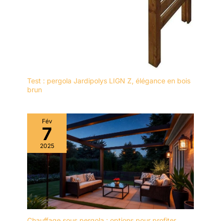
Test : pergola Jardipolys LIGN Z, élégance en bois
brun
Fév
7
2025
Chauffage sous pergola : options pour profiter