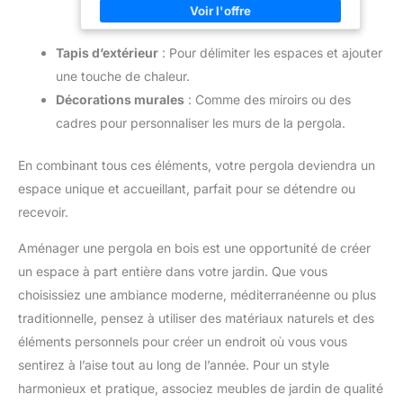
pour une assise agréable et un bon maintien sur vos
chaises ou bancs de jardin. Lot malin : Vendu par lot de
2, c’est la solution parfaite pour harmoniser votre salon
Tapis d’extérieur
: Pour délimiter les espaces et ajouter
de jardin avec style et à petit prix.
une touche de chaleur.
Décorations murales
: Comme des miroirs ou des
cadres pour personnaliser les murs de la pergola.
En combinant tous ces éléments, votre pergola deviendra un
espace unique et accueillant, parfait pour se détendre ou
recevoir.
Aménager une pergola en bois est une opportunité de créer
un espace à part entière dans votre jardin. Que vous
choisissiez une ambiance moderne, méditerranéenne ou plus
traditionnelle, pensez à utiliser des matériaux naturels et des
éléments personnels pour créer un endroit où vous vous
sentirez à l’aise tout au long de l’année. Pour un style
harmonieux et pratique, associez meubles de jardin de qualité