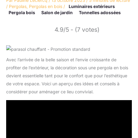
Par
Pauline Leclercq
/
13 octobre 2025
/
5 minutes de lecture
/
Pergolas
,
Pergolas en bois
/
Luminaires extérieurs
Pergola bois
Salon de jardin
Tonnelles adossées
4.9/5 - (7 votes)
Avec l’arrivée de la belle saison et l’envie croissante de
profiter de l’extérieur, la décoration sous une pergola en bois
devient essentielle tant pour le confort que pour l’esthétique
de votre espace. Voici un aperçu des idées et conseils à
considérer pour aménager ce lieu convivial.