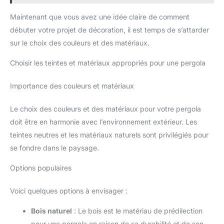
pour répondre à vos
besoins d'utilisation.
Maintenant que vous avez une idée claire de comment
Décoration d'ampoule
extérieure de fil pour la
débuter votre projet de décoration, il est temps de s’attarder
fête, mariage, vacances,
Patio, Arcade, jardin, Cour,
sur le choix des couleurs et des matériaux.
terrasse et bar. [service à la
clientèle et garantie] 2
ampoules g40 de
Choisir les teintes et matériaux appropriés pour une pergola
remplacement sont incluses
dans l'emballage, veuillez
prendre soin de vous dès
Importance des couleurs et matériaux
réception. Si vous avez des
questions, n'hésitez pas à
nous contacter, nous vous
Le choix des couleurs et des matériaux pour votre pergola
répondrons dans les 24
doit être en harmonie avec l’environnement extérieur. Les
heures.
teintes neutres et les matériaux naturels sont privilégiés pour
se fondre dans le paysage.
Options populaires
Voici quelques options à envisager :
Bois naturel
: Le bois est le matériau de prédilection
pour une pergola en raison de sa durabilité et de son