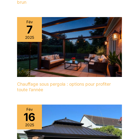
brun
Fév
7
2025
Chauffage sous pergola : options pour profiter
toute l’année
Fév
16
2025