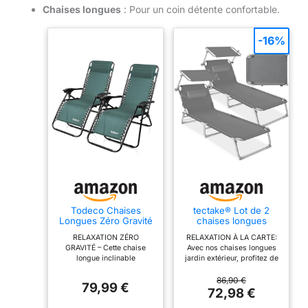
Chaises longues
: Pour un coin détente confortable.
-16%
Todeco Chaises
tectake® Lot de 2
Longues Zéro Gravité
chaises longues
Lot de 2, Fauteuils
190x68x111 cm Pliable
RELAXATION ZÉRO
RELAXATION À LA CARTE:
Relax de Jardin
Réglable sur 4
GRAVITÉ – Cette chaise
Avec nos chaises longues
Pliables en Textilène
positions Résistante
longue inclinable
jardin extérieur, profitez de
Respirant avec
aux intempéries
multiposition accompagne
quatre niveaux de réglage
Repose-Tête, Dossier
Respirante avec pare-
naturellement le corps pour
du dossier pour un confort
86,90 €
Inclinable
soleil & appui-tête,
79,99 €
passer facilement de la
sur mesure. Que vous
72,98 €
Multiposition, Bain de
Poignée de transport
lecture à la sieste, afin de
souhaitiez lire, bronzer ou
Soleil Terrasse Balcon
Jardin Piscine