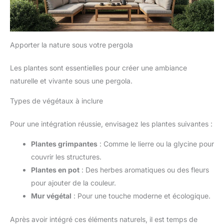
son élégance et sa fonctionnalité. Notre chaise de jardin
disponible.
extérieur, avec son design sophistiqué, est parfait pour
compléter tout salon de jardin, offrant une assise à la
fois esthétique et extrêmement confortable.
Apporter la nature sous votre pergola
Les plantes sont essentielles pour créer une ambiance
naturelle et vivante sous une pergola.
Types de végétaux à inclure
Pour une intégration réussie, envisagez les plantes suivantes :
Plantes grimpantes
: Comme le lierre ou la glycine pour
couvrir les structures.
Plantes en pot
: Des herbes aromatiques ou des fleurs
pour ajouter de la couleur.
Mur végétal
: Pour une touche moderne et écologique.
Après avoir intégré ces éléments naturels, il est temps de