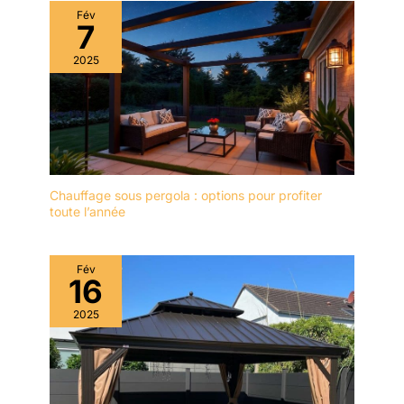
Fév
7
2025
Chauffage sous pergola : options pour profiter
toute l’année
Fév
16
2025