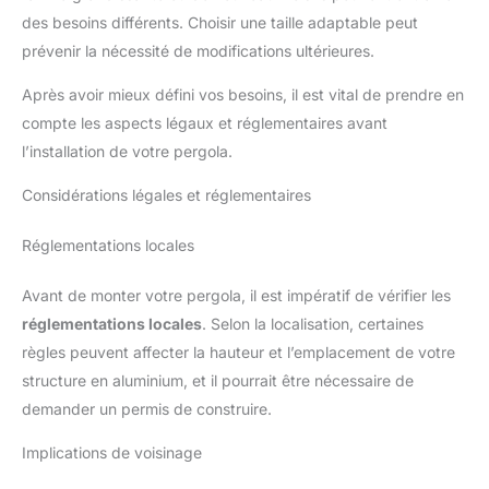
de salon de jardin est
des besoins différents. Choisir une taille adaptable peut
conçu pour un assemblage
facile, vous permettant de
prévenir la nécessité de modifications ultérieures.
profiter de votre espace
extérieur en un rien de
Après avoir mieux défini vos besoins, il est vital de prendre en
temps. Idéal pour ceux qui
aiment les solutions
compte les aspects légaux et réglementaires avant
pratiques, cet ensemble
vous offre la liberté de
l’installation de votre pergola.
transformer votre extérieur
sans effort.
Considérations légales et réglementaires
Réglementations locales
Avant de monter votre pergola, il est impératif de vérifier les
réglementations locales
. Selon la localisation, certaines
règles peuvent affecter la hauteur et l’emplacement de votre
structure en aluminium, et il pourrait être nécessaire de
demander un permis de construire.
Implications de voisinage