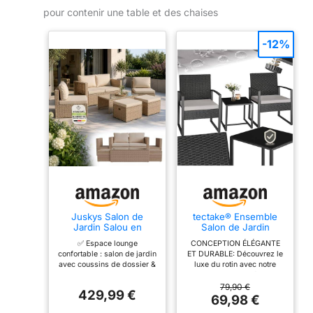
pour contenir une table et des chaises
-12%
Juskys Salon de
tectake® Ensemble
Jardin Salou en
Salon de Jardin
polyrotin - Espace
Exterieur 2 Chaise
✅ Espace lounge
CONCEPTION ÉLÉGANTE
Lounge d'extérieur
Confortable avec
confortable : salon de jardin
ET DURABLE: Découvrez le
résistant aux
Table de Jardin en
avec coussins de dossier &
luxe du rotin avec notre
intempéries pour 6
Poly Rotin et Acier,
d'assise moelleusement
salon de jardin, idéal pour
Personnes - Coin
Mobilier de Jardin
rembourrés ; meubles en
les espaces extérieurs.
79,90 €
Salon avec Table &
pour Amenagement
429,99 €
polyrotin élastique ; pour un
Finement tressé en poly
69,98 €
Coussins - pour
Balcon Terrasse -
grand confort pendant de
rotin résistant aux UV, ce
Jardin, Balcon,
Noir