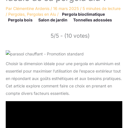
Par
Clémentine Ardenis
/
16 mars 2025
/
5 minutes de lecture
/
Pergolas
,
Pergolas en Alu
/
Pergola bioclimatique
Pergola bois
Salon de jardin
Tonnelles adossées
5/5 - (10 votes)
Choisir la dimension idéale pour une pergola en aluminium est
essentiel pour maximiser l’utilisation de l’espace extérieur tout
en répondant aux goûts esthétiques et aux besoins pratiques.
Cet article explore comment faire ce choix en prenant en
compte divers facteurs essentiels.