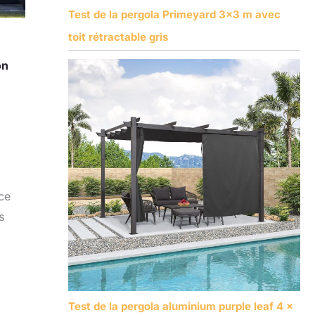
Test de la pergola Primeyard 3×3 m avec
toit rétractable gris
on
ace
s
Test de la pergola aluminium purple leaf 4 x