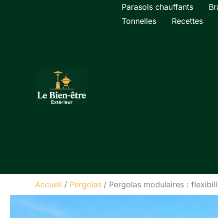
Aller
Parasols chauffants
Br
au
Tonnelles
Recettes
contenu
Accueil
Pergolas
Pergolas modulaires : flexibil