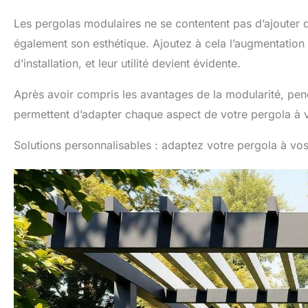
Les pergolas modulaires ne se contentent pas d’ajouter de
également son esthétique. Ajoutez à cela l’augmentation 
d’installation, et leur utilité devient évidente.
Après avoir compris les avantages de la modularité, pen
permettent d’adapter chaque aspect de votre pergola à 
Solutions personnalisables : adaptez votre pergola à vo