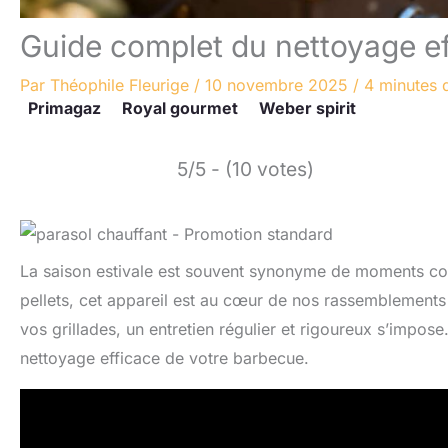
Guide complet du nettoyage ef
Par
Théophile Fleurige
/
10 novembre 2025
/
4 minutes 
Primagaz
Royal gourmet
Weber spirit
5/5 - (10 votes)
La saison estivale est souvent synonyme de moments conv
pellets, cet appareil est au cœur de nos rassemblements en
vos grillades, un entretien régulier et rigoureux s’impos
nettoyage efficace de votre barbecue.