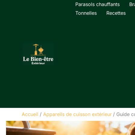
Aller
Parasols chauffants
Br
au
Tonnelles
Recettes
contenu
Accueil
Appareils de cuisson extérieur
Guide c