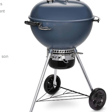
es
ent
,
z son