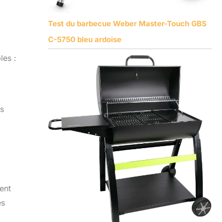
Test du barbecue Weber Master-Touch GBS
C-5750 bleu ardoise
les :
es
ent
es