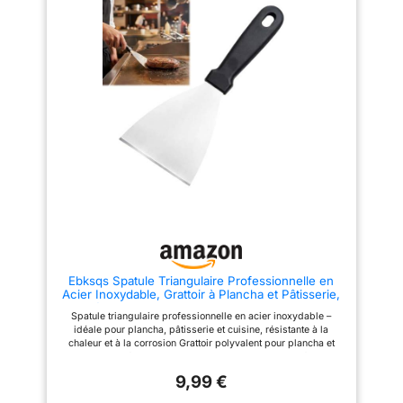
DURABLE : Fabriquée en acier
inoxydable, cette spatule
résistante à la corrosion est
facile à nettoyer et conserve ses
performances dans le temps.
POLYVALENTE ET COMPATIBLE
: Idéale pour retourner vos
aliments avec précision et
s’intègre parfaitement aux
autres ustensiles aimantés
Cook’in Garden.
Ebksqs Spatule Triangulaire Professionnelle en
Acier Inoxydable, Grattoir à Plancha et Pâtisserie,
Poignée Ergonomique, 12 x 12 cm, Lave-vaisselle
Spatule triangulaire professionnelle en acier inoxydable –
Safe
idéale pour plancha, pâtisserie et cuisine, résistante à la
chaleur et à la corrosion Grattoir polyvalent pour plancha et
barbecue – forme triangulaire pour nettoyer les surfaces
courbes et les coins des poêles et plaques Poignée
9,99 €
ergonomique en polypropylène antidérapante – confortable et
facile à manipuler, même lors d’utilisations prolongées