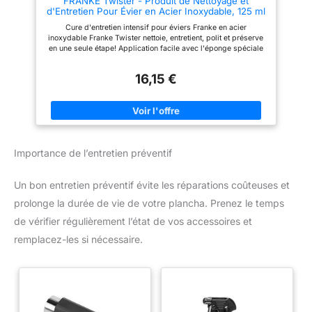
FRANKE Twister - Produit de Nettoyage et
d'application de notre produit
d'Entretien Pour Évier en Acier Inoxydable, 125 ml
d'entretien pour acier
inoxydable sont extrêmement
Cure d'entretien intensif pour éviers Franke en acier
polyvalents. Les éviers, les
inoxydable Franke Twister nettoie, entretient, polit et préserve
réfrigérateurs, les ascenseurs,
en une seule étape! Application facile avec l'éponge spéciale
les véhicules et les rampes
incluse Contenu: 1 Pâte de Nettoyage 125 ml + 1 éponge
d'escalier ne sont que
quelques-uns des domaines
16,15 €
d'application pour lesquels
notre entretien en acier
inoxydable a fait ses preuves et
jouit d'une grande popularité. ✅
FACILE À UTILISER : notre
produit d'entretien pour acier
inoxydable est facile à utiliser –
Importance de l’entretien préventif
il suffit d'appliquer une petite
quantité sur la surface et de la
polir avec un chiffon doux. Votre
Un bon entretien préventif évite les réparations coûteuses et
surface en acier inoxydable est
comme neuve.
prolonge la durée de vie de votre plancha. Prenez le temps
de vérifier régulièrement l’état de vos accessoires et
remplacez-les si nécessaire.