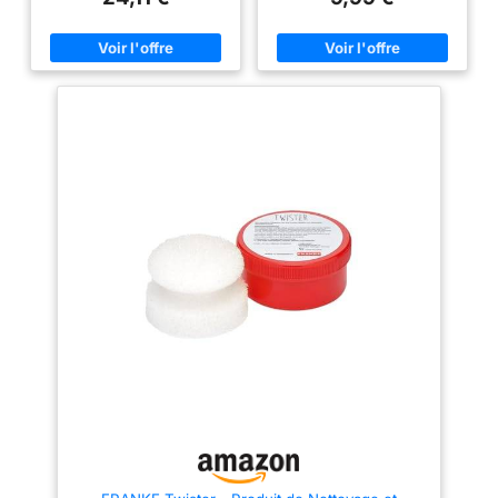
d'entretien pour acier
vos surfaces en acier
inoxydable. Notre produit
d'entretien pour acier
inoxydable a été spécialement
conçu pour faciliter le nettoyage
et l'entretien de l'acier
inoxydable et protéger le
matériau de manière optimale.
Brillance de l'acier : notre
produit d'entretien pour acier
inoxydable est particulièrement
doux et ne laisse pas de
rayures ou de traces sur la
surface. Il élimine rapidement et
en profondeur les traces de
doigts et les salissures légères,
de sorte que vos surfaces en
acier inoxydable brillent à
nouveau. Durable : avec notre
produit d'entretien pour acier
inoxydable, la surface est non
seulement nettoyée, mais aussi
protégée. Il forme une couche
protectrice sur la surface et
empêche ainsi la saleté et les
taches de coller. Le résultat est
une brillance durable et un acier
inoxydable qui a l'air neuf. ✅
POLYVALENT : les domaines