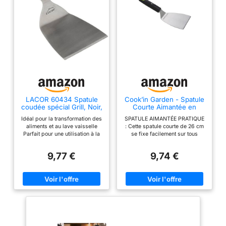
LACOR 60434 Spatule
Cook’in Garden - Spatule
coudée spécial Grill, Noir,
Courte Aimantée en
27 X 12 cm
INOX, Manche Soft
Idéal pour la transformation des
SPATULE AIMANTÉE PRATIQUE
Touch Ergonomique,
aliments et au lave vaisselle
: Cette spatule courte de 26 cm
Accessoire Idéal pour
Parfait pour une utilisation à la
se fixe facilement sur tous
Barbecue et Plancha,
maison, à l'hôtel ou au
supports métaliques grâce au
Ustensile Cuisine
restaurant Fabriqué en Espagne
système aimanté, pour un
Extérieure Pratique avec
9,77 €
9,74 €
rangement simple et rapide.
Aimant de Rangement
MANCHE SOFT TOUCH :
Manche Soft Touch innovant
permettant d'avoir une prise en
main parfaite lors de la cuisine.
USTENSILE ÉQUILIBRÉ : Sa
conception équilibrée évite de
basculer pendant la cuisson,
offrant sécurité et confort
d’utilisation. ROBUSTE ET