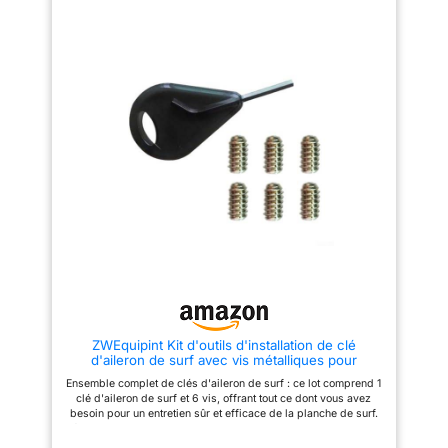
ou à changer de matériel
nettoyant barbecue Bio-Chem
LÉGER: Se glisse facilement
dissout les graisses et saletés,
dans la plupart des poches et
assurant un équipement
est léger, de sorte que vous
impeccable. Utilisez-le avec la
pouvez y accéder facilement
brosse incluse pour une
quand vous êtes en
performance optimale. Profitez
déplacement PARFAIT POUR
de l'été sans vous soucier des
LES AMATEURS DE PLANCHE À
résidus de cuisson sur votre
ROULETTES; Outil
barbecue. ✨ Adapté à tous
multifonctionnel pour planches
types de barbecues : Qu'il
à roulettes, pour le montage
s'agisse de barbecues à gaz,
complet de planches à roulettes
charbon de bois ou électriques,
ce nettoyant est parfait. Il
convient également pour les
cheminées, hottes et ustensiles
de cuisson. Pratique pour le
camping et les repas en plein
air, ce spray est idéal pour une
utilisation régulière. 🧼
Protection contre les
accumulations de graisses : La
formule spéciale de notre
nettoyant grille barbecue agit
ZWEquipint Kit d'outils d'installation de clé
comme une barrière protectrice,
d'aileron de surf avec vis métalliques pour
facilitant le nettoyage et
ailerons FCS, accessoires d'entretien pour
prolongeant la durée de vie de
Ensemble complet de clés d'aileron de surf : ce lot comprend 1
planche de surf, noir
votre équipement. Préservez
clé d'aileron de surf et 6 vis, offrant tout ce dont vous avez
l'environnement et vos
besoin pour un entretien sûr et efficace de la planche de surf.
matériaux sans danger pour les
Léger et portable : ne pesant que 10 g, cet accessoire compact
aliments. 🌱 Oubliez les corvées
est facile à transporter, ce qui le rend parfait pour les