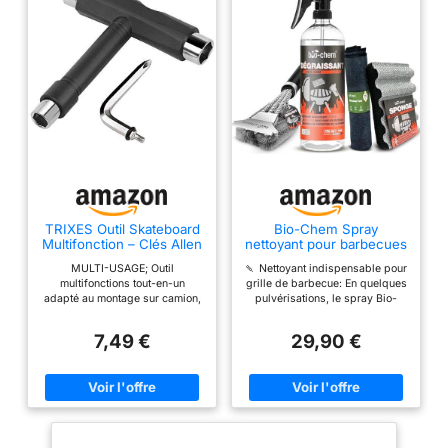
TRIXES Outil Skateboard
Bio-Chem Spray
Multifonction – Clés Allen
nettoyant pour barbecues
Et Phillips
0,75L + Accessoires
MULTI-USAGE; Outil
🍡 Nettoyant indispensable pour
multifonctions tout-en-un
grille de barbecue: En quelques
adapté au montage sur camion,
pulvérisations, le spray Bio-
aux boulons de roues, aux
Chem élimine efficacement
planches à roulettes et aux
graisses et résidus tenaces,
7,49 €
29,90 €
cadres de lits HAUTE QUALITÉ;
laissant votre grille propre et
Le plastique de haute qualité en
prête à l'emploi. Idéal pour les
fait un petit outil idéal pour tous
barbecues en fonte, planchas et
les types de petits travaux
grilles en aluminium, ce
FACILE À UTILISER; Assez petit
nettoyant facilite votre entretien.
pour tenir dans votre poche, il
☀️ Formule spéciale pour un
vous aide facilement à réparer
nettoyage en profondeur: Le