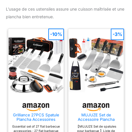
L’usage de ces ustensiles assure une cuisson maîtrisée et une
plancha bien entretenue.
-10%
-3%
Grilliance 27PCS Spatule
MUJUZE Set de
Plancha Accessoires
Accessoire Plancha
pour Hommes,
INOX,Kit Plancha Cadeau
Essential set of 27 flat barbecue
【MUJUZE Set de spatules
Teppanyaki Grill Set
Homme Papa
accessories : 27 flat barbecue
pour barbecue 】Liste de