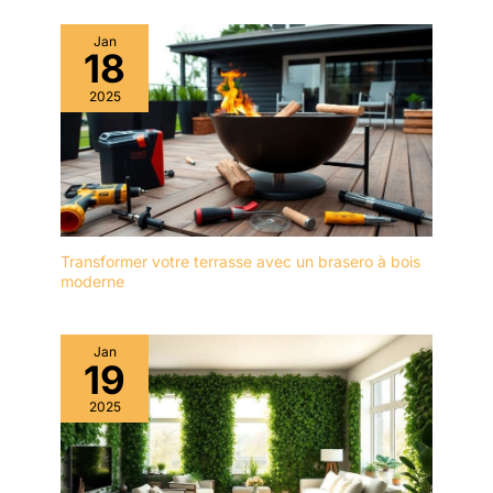
Jan
18
2025
Transformer votre terrasse avec un brasero à bois
moderne
Jan
19
2025