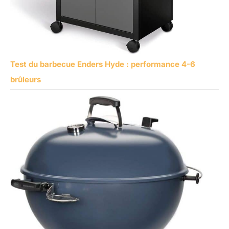
Test du barbecue Enders Hyde : performance 4-6
brûleurs