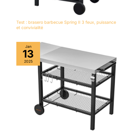
comme le ragoût de
japonais.
sushi ramen, le poulet
kung pao et les boulettes
et même certains
Test : brasero barbecue Spring II 3 feux, puissance
aliments du Moyen-
et convivialité
Orient. Il peut également
être utilisé pour préparer
des aliments de tous les
Jan
13
jours tels que les pâtes.
Au En même temps, les
2025
baguettes en métal ont
de beaux motifs laser et
un savoir-faire élégant,
qui sont des cadeaux
idéaux pour Noël, les
anniversaires, les
anniversaires, etc.