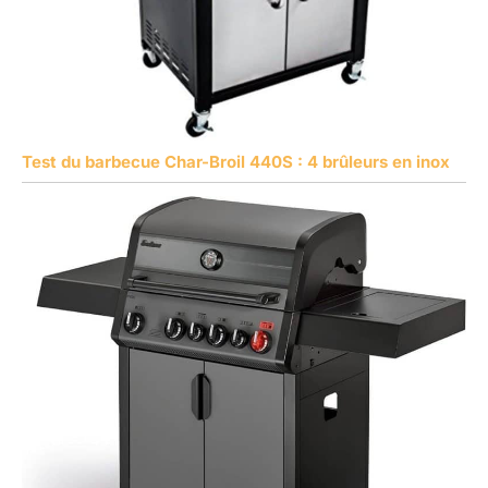
Test du barbecue Char-Broil 440S : 4 brûleurs en inox