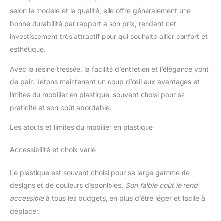
vous assemblez votre salon de jardin extérieur en résine en un
selon le modèle et la qualité, elle offre généralement une
clin d'œil. Profitez sans attendre de votre espace lounge pour
des moments conviviaux et relaxants. Ajoutez style et confort à
bonne durabilité par rapport à son prix, rendant cet
votre mobilier jardin extérieur avec cet ensemble chic et
investissement très attractif pour qui souhaite allier confort et
pratique !
esthétique.
Avec la résine tressée, la facilité d’entretien et l’élégance vont
de pair. Jetons maintenant un coup d’œil aux avantages et
limites du mobilier en plastique, souvent choisi pour sa
praticité et son coût abordable.
Les atouts et limites du mobilier en plastique
Accessibilité et choix varié
Le plastique est souvent choisi pour sa large gamme de
designs et de couleurs disponibles.
Son faible coût le rend
accessible
à tous les budgets, en plus d’être léger et facile à
déplacer.