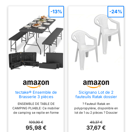
-13%
-24%
tectake® Ensemble de
Sicignano Lot de 2
Brasserie 3 pièces
fauteuils Ratak dossier
Pliable, résistant aux
bas monobloc empilable
ENSEMBLE DE TABLE DE
? Fauteuil Ratak en
intempéries
blanc finition mate, 56 x
CAMPING PLIABLE: Ce mobilier
polypropylène, disponible en
54 x 79 cm – Chaise
de camping se replie en forme
lot de 1 ou 2 pièces ? Dossier
avec accoudoirs en
de valise compacte pour un
bas et accoudoirs pour un
plastique, mobilier
transport et stockage optimaux.
confort maximal ? Design
109,90 €
49,37 €
intérieur extérieur, jardin,
Parfait pour vos sorties
monobloc et empilable pour un
95,98 €
37,67 €
balcon, terrasse,
camping, pique-niques en
rangement facile ? Finition mate