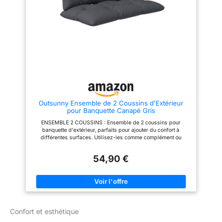
alternative aux meubles
un confort en toute sécurité.
traditionnels, comme des
Housse : 55 % coton, 45 %
fauteuils ou des divans. Elles
polyester – Garnissage : 100 %
sont pleines stylées. La haute
polyester. Inclus : lot de 4
qualité de fabrication et de
galette de chaise jardin –
bons matériaux robustes : les
pratiques, confortables et
coussins sont fabriqués à partir
faciles d’entretien.
de bons matériaux robustes qui
se caractérisent par la haute
résistance à l'abrasion, au
rayonnement UV et aux
salissures. Néanmoins,
n'oubliez pas qu'une exposition
Outsunny Ensemble de 2 Coussins d'Extérieur
longue au rayonnement UV peut
pour Banquette Canapé Gris
causer le changement de la
couleur. Matériaux utilisés: Les
ENSEMBLE 2 COUSSINS : Ensemble de 2 coussins pour
housses ont été fabriquées à
banquette d'extérieur, parfaits pour ajouter du confort à
partir de polypropylène (100 %)
différentes surfaces. Utilisez-les comme complément ou
de grammage de 260g/m^2.
remplacement pour vos canapés d'extérieur, créant ainsi un
Les coussins sont rembourrés
nouvel endroit agréable pour vous asseoir GRAND CONFORT :
de ouatinéqui est très
54,90 €
Les coussins des meubles d'extérieur sont remplis d'une
confortable et très résistante
mousse épaisse pour assurer douceur et confort. Ils retrouvent
aux déformations. L'épaisseur
facilement leur forme initiale après utilisation CONCEPTION
appropriée de la ouatiné, 12cm
TOUFFETÉE : Pas seulement pour la décoration, avec la
est une garantie du confort. Nos
conception touffetée fixe, les coussins du siège de jardin ne se
produits ont été fabriqués en
déformeront pas facilement et vous pouvez les utiliser en toute
Union européenne. Ils sont
confiance HOUSSE SOLIDE : La housse en polyester est
solides et ils vous serviront
Confort et esthétique
transformée en une texture douce et lisse, difficile à décolorer,
pendant de longues années.
offrant une utilisation fiable à l'intérieur et à l'extérieur.