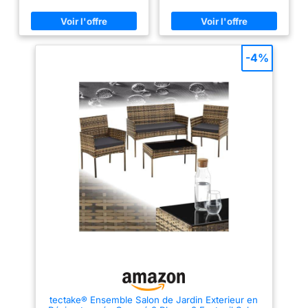
note raffinée à votre espace
note raffinée à votre espace
extérieur Confort supérieur pour
extérieur Confort supérieur pour
8 personnes : Doté de coussins
8 personnes : Doté de coussins
épais et moelleux couleur
épais et moelleux couleur
beige, ce salon assure une
beige, ce salon assure une
assise des plus confortables. Il
assise des plus confortables. Il
-4%
se compose d’un canapé, de
se compose d’un canapé, de
deux fauteuils d’angle et d’une
deux fauteuils d’angle et d’une
table basse, idéal pour partager
table basse, idéal pour partager
des instants de détente en toute
des instants de détente en toute
convivialité. Table basse
convivialité. Table basse
pratique et solide : Dotée d’un
pratique et solide : Dotée d’un
plateau en verre trempé
plateau en verre trempé
capable de supporter jusqu’à
capable de supporter jusqu’à
100 kg, cette table est parfaite
100 kg, cette table est parfaite
pour accueillir apéritifs et
pour accueillir apéritifs et
objets déco. Sa conception
objets déco. Sa conception
robuste garantit une utilisation
robuste garantit une utilisation
sûre et durable au quotidien.
sûre et durable au quotidien.
Solidité et longévité : Fabriqué
Solidité et longévité : Fabriqué
en résine tressée de haute
en résine tressée de haute
qualité, ce salon résiste aux
qualité, ce salon résiste aux
intempéries et ne demande que
intempéries et ne demande que
peu d’entretien, assurant une
peu d’entretien, assurant une
utilisation durable en extérieur.
utilisation durable en extérieur.
Installation facile et entretien
Installation facile et entretien
simplifié : Grâce à la notice
simplifié : Grâce à la notice
fournie, le montage se fait
fournie, le montage se fait
rapidement et sans difficulté.
rapidement et sans difficulté.
tectake® Ensemble Salon de Jardin Exterieur en
L’entretien est tout aussi simple
L’entretien est tout aussi simple