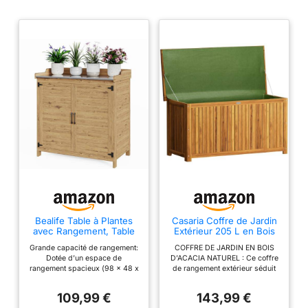
Bealife Table à Plantes
Casaria Coffre de Jardin
avec Rangement, Table
Extérieur 205 L en Bois
de Rempotage
d'Acacia
Grande capacité de rangement:
COFFRE DE JARDIN EN BOIS
Extérieure, Armoire de
Dotée d’un espace de
D’ACACIA NATUREL : Ce coffre
Rangement de Jardin
rangement spacieux (98 x 48 x
de rangement extérieur séduit
avec Plan de Travail avec
95 cm) avec des séparateurs
par son bois d’acacia élégant et
étagère Mobile pour
amovibles, cette table répond à
durable. Son design à lattes
Jardin, Balcon, Terrasse,
109,99 €
143,99 €
vos différents besoins. Idéale
s’intègre parfaitement sur une
98 x 48 x 95 cm, Naturel