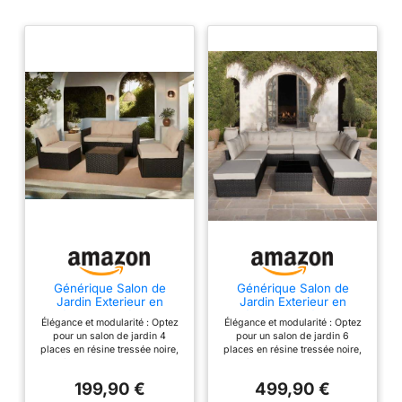
Générique Salon de
Générique Salon de
Jardin Exterieur en
Jardin Exterieur en
Résine Tressée Poly
Résine Tressée Poly
Élégance et modularité : Optez
Élégance et modularité : Optez
Rotin Salon de Jardin 4
Rotin Salon de Jardin 8
pour un salon de jardin 4
pour un salon de jardin 6
Personnes Fauteuil en
Personnes Fauteuil en
places en résine tressée noire,
places en résine tressée noire,
rotin modulable, Entretien
rotin modulable, Entretien
entièrement modulable pour
entièrement modulable pour
Facile
Facile
s’adapter à vos envies. Son
s’adapter à vos envies. Son
199,90 €
499,90 €
style contemporain ajoute une
style contemporain ajoute une