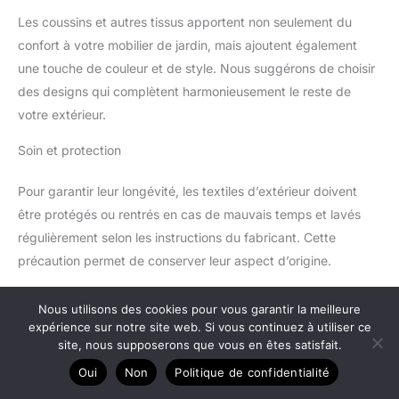
Faciles à maintenir propres : les
Résistants aux taches légères et aux éclaboussures d'eau, les
coussins sont fabriqués dans
Les coussins et autres tissus apportent non seulement du
coussins de terrasse peuvent être nettoyés avec un chiffon
un matériau qui leur permet de
humide pour un entretien temporaire SPÉCIFICATIONS : Dim.
rester propres pendant
confort à votre mobilier de jardin, mais ajoutent également
coussin de siège : 120L x 60l x 15H cm, Dim. coussin de
longtemps.
dossier : 120L x 40l x 15H cm
une touche de couleur et de style. Nous suggérons de choisir
des designs qui complètent harmonieusement le reste de
votre extérieur.
Soin et protection
Pour garantir leur longévité, les textiles d’extérieur doivent
être protégés ou rentrés en cas de mauvais temps et lavés
régulièrement selon les instructions du fabricant. Cette
précaution permet de conserver leur aspect d’origine.
En conclusion, le choix du matériau pour votre salon de jardin
Nous utilisons des cookies pour vous garantir la meilleure
revêt une importance majeure pour optimiser l’esthétique, la
expérience sur notre site web. Si vous continuez à utiliser ce
durabilité et l’entretien de votre mobilier d’extérieur. Qu’il
site, nous supposerons que vous en êtes satisfait.
s’agisse de bois, de métal, de résine ou de rotin, chaque
Oui
Non
Politique de confidentialité
matériau présente ses qualités et ses limites. En prenant en