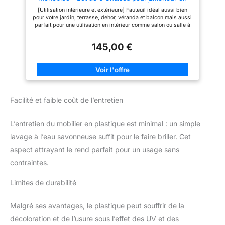
Résine Empilables, Accoudoirs (6, Blanc)
JUSQU'À 8 PERSONNES: Vous
[Utilisation intérieure et extérieure] Fauteuil idéal aussi bien
recevez une table de camping
pour votre jardin, terrasse, dehor, véranda et balcon mais aussi
(180 x 70 x 74 cm, capacité 120
parfait pour une utilisation en intérieur comme salon ou salle à
kg) et deux bancs de pique-
manger [Empilable] La chaise est caractérisée par une assise
nique pliants (180 x 27,5 x 42
à dossier haut qui la rend très confortable grâce aux chaises
cm, 250 kg de capacité
145,00 €
traditionnelles, empilable, parfaite à ranger après utilisation ou
chacun). Mode d'emploi inclus.
après la saison estivale. Empiler les chaises les unes sur les
autres, vous pouvez économiser de l'espace Facile à entretenir
: l'entretien et l'entretien de ce fauteuil est facile ! Pas besoin
de produits particuliers, il suffit d'un seau avec du savon dilué
avec de l'eau chaude et un chiffon humide sans utiliser de
produits abrasifs [ Dimensions et équipements] Le fauteuil
Facilité et faible coût de l’entretien
mesure 56 x 55 x 78 cm a un poids de seulement 3 kg et une
charge maximale de 100 kg. Conçu et fabriqué en Italie avec
un matériau 100 % recyclable.
L’entretien du mobilier en plastique est minimal : un simple
lavage à l’eau savonneuse suffit pour le faire briller. Cet
aspect attrayant le rend parfait pour un usage sans
contraintes.
Limites de durabilité
Malgré ses avantages, le plastique peut souffrir de la
décoloration et de l’usure sous l’effet des UV et des