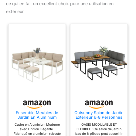
ce qui en fait un excellent choix pour une utilisation en
extérieur.
Ensemble Meubles de
Outsunny Salon de Jardin
Jardin En Aluminium
Extérieur 6-8 Personnes
Blanc 7 Places Salon
Meuble de Jardin Gris
Cadre en Aluminium Moderne
OASIS MODULABLE ET
Extérieur Modulaire En
avec Finition Élégante :
FLEXIBLE : Ce salon de jardin
Forme de L Table Avec
Fabriqué en aluminium robuste
bas de 6 pièces peut accueillir
Plateau En Verre