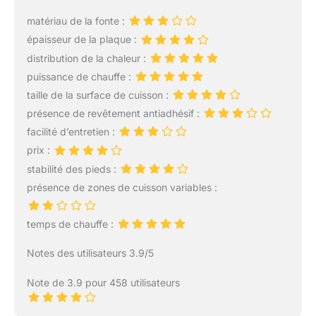
Les bords relevés de 6,5
permettant de préparer
cm facilitent la
matériau de la fonte :
des plats savoureux en
manipulation des
épaisseur de la plaque :
un rien de temps.
aliments. Idéale pour la
Dimensions : Avec des
distribution de la chaleur :
cuisson des pommes de
dimensions de 38 x 23
terre. Le design en
puissance de chauffe :
cm, cette plancha est
maillage au dos de la
taille de la surface de cuisson :
idéale pour les cuisines
plaque renforce la
présence de revêtement antiadhésif :
de toutes tailles. Sa
résistance aux hautes
surface de cuisson
facilité d’entretien :
températures et prévient
généreuse permet de
les déformations. 💝
prix :
préparer plusieurs
Facilité de nettoyage : Le
stabilité des pieds :
portions simultanément,
bac collecteur de graisse
présence de zones de cuisson variables :
ce qui est parfait pour les
empêche les flambées et
repas en famille ou entre
rend le nettoyage facile.
amis. Son format
Les poignées des deux
temps de chauffe :
compact facilite
côtés facilitent le
également son
transport.
Notes des utilisateurs 3.9/5
rangement dans les
espaces réduits.
Note de 3.9 pour 458 utilisateurs
Compatibilité :
Spécialement conçue