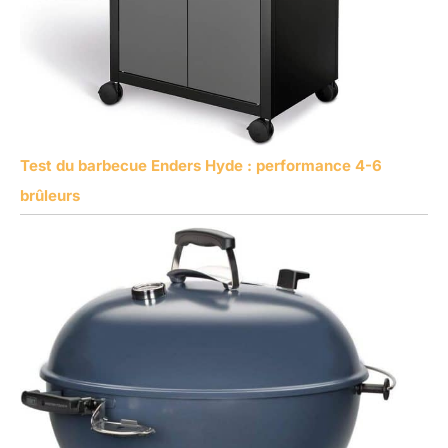
Test du barbecue Enders Hyde : performance 4-6
brûleurs