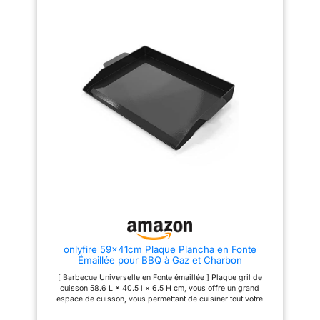
à gaz, les fours, les
incluse) - Garantie 2 ans -
plaque en fonte de manière
cuisinières et
Livraison en 1 colis en pas de
polyvalente. Robuste et durable
porte, en bas d'immeuble
: la plaque de cuisson
transformez votre grill en
rectangulaire massive peut être
cuisine extérieure pour
facilement placée sur votre
surface de cuisson et utilisée
une cuisine complète.
immédiatement. Fabriquée en
Vous pouvez faire des
fonte de 5 mm d'épaisseur, la
crêpes, du bacon, des
poêle à griller pèse 2,2 kg et
s'adapte à de nombreux
sandwichs, des œufs, du
barbecues à gaz et au charbon
saumon, du fromage et
de bois. PURE GRILL PLEASURE
| Avec une répartition uniforme
du poulet grillés, des
de la chaleur, la plaque de gril
hamburgers, des
assure un résultat de grill
saucisses, des légumes,
parfait. Grâce à la grande
surface de cuisson, vos
etc.
aliments ont beaucoup
d'espace sur la plancha. La
plaque en fonte est déjà cuite et
peut donc être utilisée
immédiatement. NETTOYAGE
FACILE | La plaque de gril
onlyfire 59x41cm Plaque Plancha en Fonte
possède une gouttière sur le
Émaillée pour BBQ à Gaz et Charbon
côté lisse, à travers laquelle les
restes de grillades et l'excès de
[ Barbecue Universelle en Fonte émaillée ] Plaque gril de
graisse / huile peuvent être
cuisson 58.6 L × 40.5 l × 6.5 H cm, vous offre un grand
facilement « éliminés », pour
espace de cuisson, vous permettant de cuisiner tout votre
continuer à griller proprement
repas en une seule fois, idéal pour préparer des crêpes et
sur la plancha. Ainsi, le goût de