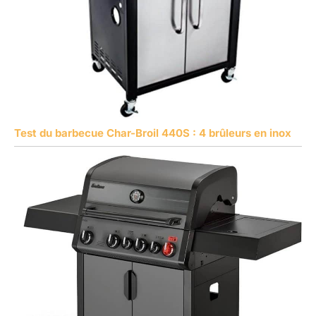
Test du barbecue Char-Broil 440S : 4 brûleurs en inox