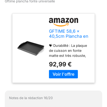
Gftime plancha fonte universelle
GFTIME 58,6 x
40,5cm Plancha en
fonte universelle
💝 Durabilité : La plaque
antiadhésive,
de cuisson en fonte
plaque de cuisson
matte est très robuste,
idéale pour
résistante aux
barbecues à gaz,
92,99 €
déformations et aux
charbon et
dommages, et a une
électrique, pour
durée de vie bien plus
cuisinières, cuisine
longue que certaines
extérieure, avec
plaques de cuisson
bords extra hauts
enduites ou en d'autres
matériaux. 💝 Bonne
Notes de la rédaction 16/20
conductivité thermique :
Elle transfère rapidement