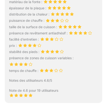
matériau de la fonte :
et uniformément la
épaisseur de la plaque :
chaleur, permettant aux
aliments de chauffer
distribution de la chaleur :
complètement en peu de
puissance de chauffe :
temps. Cela signifie que
taille de la surface de cuisson :
vos plats cuiront plus
présence de revêtement antiadhésif :
vite, avec une texture
croustillante à l'extérieur
facilité d’entretien :
et tendre à l'intérieur,
prix :
pour une meilleure
stabilité des pieds :
saveur. Par exemple,
présence de zones de cuisson variables :
lorsque vous faites griller
un steak, la sauce est
rapidement scellée,
temps de chauffe :
créant une belle croûte
brune et une viande
Notes des utilisateurs 4.6/5
juteuse à l'intérieur. 💝
Compatible avec
Note de 4.6 pour 19 utilisateurs
différentes sources de
chaleur : La plancha en
fonte matte convient à