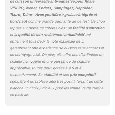
de cuisson universelle anti-adhésive pour Rösle
Hauteur intérieure : 8 cm.
VIDERO, Weber, Enders, Campingaz, Napoléon,
Matériau : fonte émaillée
Tepro, Taino – Avec gouttière à graisse intégrée et
en porcelaine.
Antiadhésif, facile à
bord haut
comme grande gagnante de ce test. Ce choix
nettoyer. Plancha
repose sur plusieurs critères clés : sa
facilité d’entretien
universelle pour les grils
et la
qualité de son revêtement antiadhésif
qui
à gaz, les fours, les
obtiennent tous deux la note maximale de 5,
cuisinières et
transformez votre grill en
garantissant une expérience de cuisson sans accrocs et
cuisine extérieure pour
un nettoyage aisé. De plus, elle offre une distribution de
une cuisine complète.
chaleur homogène et une puissance de chauffe
Vous pouvez faire des
appréciable, toutes deux notées à 4.5 et 4
crêpes, du bacon, des
sandwichs, des œufs, du
respectivement. Sa
stabilité
et son
prix compétitif
saumon, du fromage et
complètent un tableau déjà très positif, faisant de cette
du poulet grillés, des
plancha un choix judicieux pour les amateurs de cuisine
hamburgers, des
en plein air.
saucisses, des légumes,
etc.