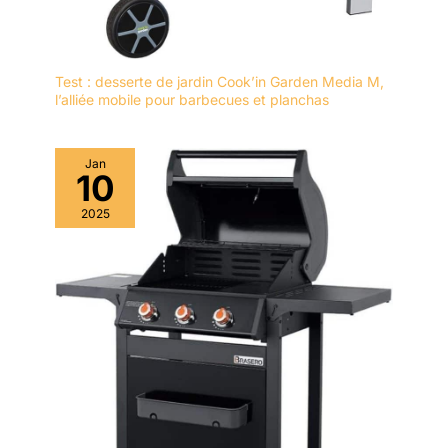
Test : desserte de jardin Cook’in Garden Media M,
l’alliée mobile pour barbecues et planchas
Jan
10
2025