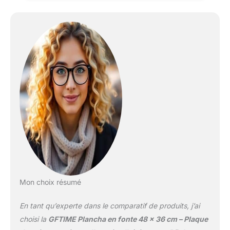
chauffante parfaite pour
le camping, les fêtes de
fin d'année, les réunions
de famille et les
barbecues en plein air. La
paroi latérale surélevée
de 8 cm facilite le
retournement et le
retournement des
aliments. Plancha
parfaite pour cuire des
pommes de terre. Le bac
à graisse recueille les
gouttes, empêche les
chasses d'eau et facilite
le nettoyage. Les
poignées des deux côtés
Mon choix résumé
de la plaque de cuisson
facilitent son transport.
En tant qu’experte dans le comparatif de produits, j’ai
Dimensions : 48 L x 36 L
x 10 H. Plaque de
choisi la
GFTIME Plancha en fonte 48 x 36 cm – Plaque
cuisson 46 x 36 cm.