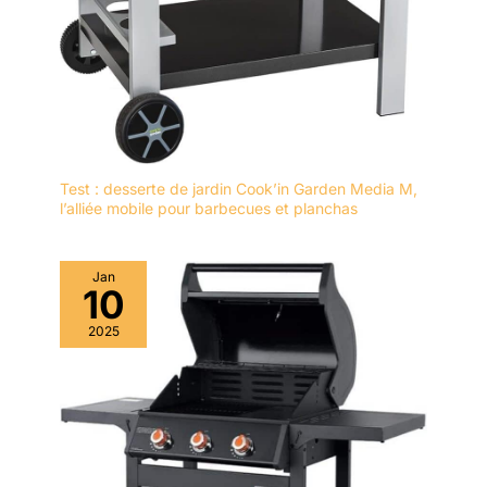
couverts plus fort, mais
conserve également son
aspect lumineux et sa
brillance, parfait pour une
utilisation quotidienne.
【Acier inoxydable de
haute qualité】Nos
couverts sont en acier
Test : desserte de jardin Cook’in Garden Media M,
inoxydable de haute
l’alliée mobile pour barbecues et planchas
qualité, pas facile à plier
ou à déformer, il est sans
BPA, pas de goût
Jan
métallique, non toxique
10
et inoffensif pour assurer
sa durabilité et sa
2025
résistance à la corrosion,
l'acier inoxydable ne rend
pas seulement le set de
couverts plus fort, mais
conserve également son
aspect lumineux et sa