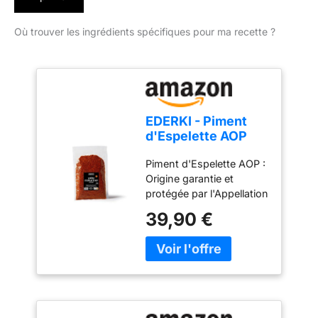
Où trouver les ingrédients spécifiques pour ma recette ?
EDERKI - Piment
d'Espelette AOP
250g
Piment d'Espelette AOP :
Origine garantie et
protégée par l'Appellation
d'Origine Protégée
39,90 €
(AOP), cultivé et
transformé au Pays
Basque selon un savoir-
faire traditionnel. 100 %
origine France : Récolté à
maturité, séché
naturellement puis