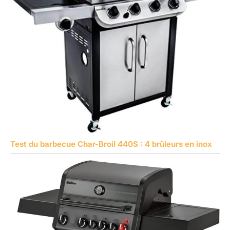
Test du barbecue Char-Broil 440S : 4 brûleurs en inox