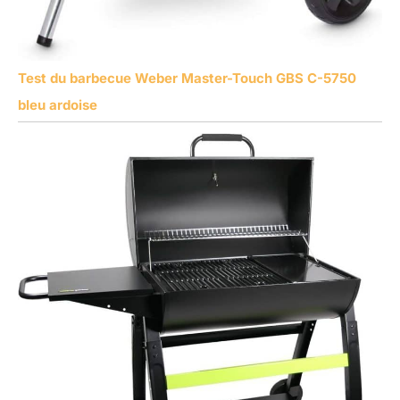
Test du barbecue Weber Master-Touch GBS C-5750
bleu ardoise