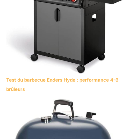
Test du barbecue Enders Hyde : performance 4-6
brûleurs