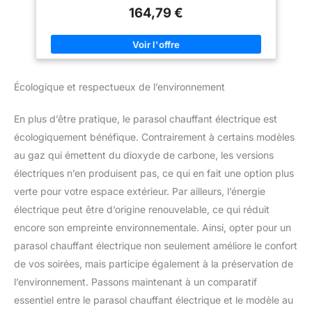
réflecteur assure un développement de la chaleur dans toutes
ÉCONOME EN ÉNERGIE : Les
164,79 €
les directions. DU CÔTÉ DE LA SÉCURITÉ : les radiateurs
chauffages électriques
infrarouges peuvent être utilisés de manière variable à
fonctionnent silencieusement,
l'intérieur et à l'extérieur. Le chauffage infrarouge est en outre
ce qui est idéal pour les
étanche et résistant à la corrosion. L'interrupteur principal
environnements sensibles au
étanche offre une protection supplémentaire contre les
bruit et n'émet jamais de
projections d'eau. Si le champignon chauffant bascule, le
dioxyde de carbone ni aucune
capteur coupe l'alimentation électrique. RÉGLAGE INDIVIDUEL :
autre odeur ou produit chimique
Écologique et respectueux de l’environnement
Le chauffage infrarouge TRESKO fonctionne avec 2 niveaux de
nocif. La chaleur est absorbée
puissance (1250W & 2500W) qui permettent d'obtenir une
directement par les personnes
puissance élevée malgré une faible consommation d'énergie.
et les objets environnants, sans
En plus d’être pratique, le parasol chauffant électrique est
POUR DE NOMBREUX APPLICATIONS : Utilisez le radiateur de
perte de chaleur à l'air libre.
terrasse pour la prochaine fête dans le jardin, pour la
écologiquement bénéfique. Contrairement à certains modèles
gastronomie, pour le camping, dans l'atelier ou simplement
pour une chaleur agréable à l'intérieur. QUALITÉ HAUTE :
au gaz qui émettent du dioxyde de carbone, les versions
Chauffage de terrasse très robuste et durable avec grille de
protection et barre centrale en acier inoxydable. Le degré de
électriques n’en produisent pas, ce qui en fait une option plus
protection IP34 protège en outre contre les projections d'eau et
verte pour votre espace extérieur. Par ailleurs, l’énergie
la pénétration de corps étrangers.
électrique peut être d’origine renouvelable, ce qui réduit
encore son empreinte environnementale. Ainsi, opter pour un
parasol chauffant électrique non seulement améliore le confort
de vos soirées, mais participe également à la préservation de
l’environnement. Passons maintenant à un comparatif
essentiel entre le parasol chauffant électrique et le modèle au