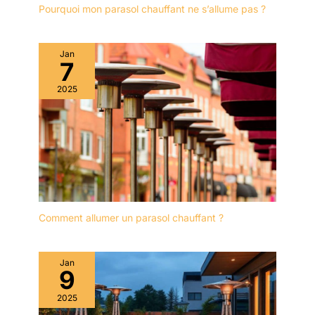
Pourquoi mon parasol chauffant ne s’allume pas ?
Jan
7
2025
Comment allumer un parasol chauffant ?
Jan
9
2025