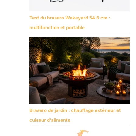
Test du brasero Wakeyard 54.6 cm :
multifonction et portable
Brasero de jardin : chauffage extérieur et
cuiseur d’aliments