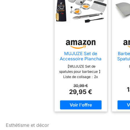
MUJUZE Set de
Barbe
Accessoire Plancha
Spatu
INOX,Kit Plancha
Acier
【MUJUZE Set de
Cadeau Homme
FSC 3
spatules pour barbecue 】
Papa
22320
Liste de colisage：2x
spatules longues
30,99 €
surdimensionnées, 1x
29,95 €
spatule à hamburger, 1x
grattoir, 1x hachoir à
spatules pour poêle à
frire, 1x tablier de
barbecue,2x anneaux à
œufs, 2x flacons à
pincer,1x pince,1 brosse en
Esthétisme et décor
silicone et 1 brosse de