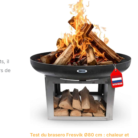
s, il
rs de
Test du brasero Fresvik Ø80 cm : chaleur et