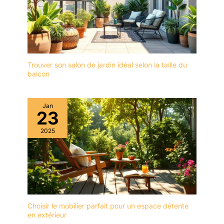
Trouver son salon de jardin idéal selon la taille du
balcon
Jan
23
2025
Choisir le mobilier parfait pour un espace détente
en extérieur