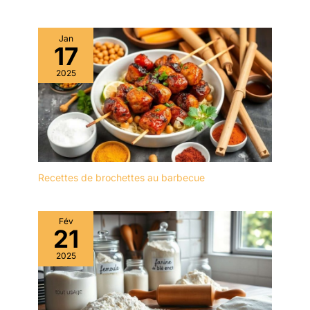
moules à Cazuela
peuvent être utilisés au
Jan
four ( à 230 ° au
17
maximum) et chauffés au
micro-ondes
2025
Recettes de brochettes au barbecue
Fév
21
2025