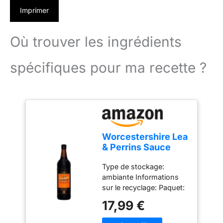
Imprimer
Où trouver les ingrédients
spécifiques pour ma recette ?
Worcestershire Lea
& Perrins Sauce
568ml
Type de stockage:
ambiante Informations
sur le recyclage: Paquet:
Verre Type d'emballage:
17,99 €
bouteille