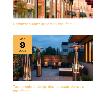
Comment allumer un parasol chauffant ?
Jan
9
2025
Technologie et design des nouveaux parasols
chauffants