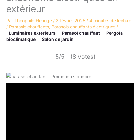
extérieur
Par
Théophile Fleurige
/
3 février 2025
/
4 minutes de lecture
/
Parasols chauffants
,
Parasols chauffants électriques
/
Luminaires extérieurs
Parasol chauffant
Pergola
bioclimatique
Salon de jardin
5/5 - (8 votes)