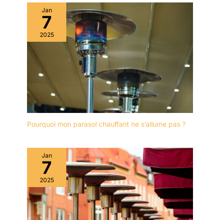
Jan
7
2025
Pourquoi mon parasol chauffant ne s’allume pas ?
Jan
7
2025