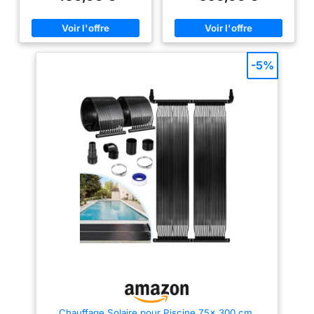
le HCHO, le COVT, le benzène,
le HCHO, le COVT, le benzène,
l'ammoniac et les odeurs. Un
l'ammoniac et les odeurs. Un
capteur solaire avec thermostat
capteur solaire avec thermostat
LCD traite automatiquement l'air
LCD traite automatiquement l'air
intérieur. Opération simple,
intérieur. Opération simple,
expert en gestion de l'air
expert en gestion de l'air
-5%
réfléchi! Basculez
réfléchi! Basculez
automatiquement entre le solaire
automatiquement entre le solaire
et l'électricité. Ventilez
et l'électricité. Ventilez
régulièrement pour purifier l'air
régulièrement pour purifier l'air
tous les jours. Vous n'avez pas
tous les jours. Vous n'avez pas
besoin d'ouvrir et de fermer
besoin d'ouvrir et de fermer
fréquemment les fenêtres. Par
fréquemment les fenêtres.
temps ensoleillé, la température
Quand c'est une journée
de l'air injecté est d'environ 5 à
ensoleillée, le collecteur
30 ° C plus élevée que la
continuera à chauffer la pièce le
température extérieure ou la
matin et l'après-midi. À midi, il
température d'entrée d'air
chauffera automatiquement l'air
intérieur. De plus, la
frais extérieur pour ventiler
température de l'air du côté
toute la pièce. Même par temps
ensoleillé à midi augmente
pluvieux ou nuageux, le
généralement de 10 °C. Surface
collecteur vous fournira de l'air
approximative de la pièce pour
frais en passant à l'électricité.
OS22: 40㎡; Débit d'air
Lorsque la température
maximum: 98m³/h. Supplément
extérieure atteint son niveau le
énergétique estimé à
plus élevé à midi, ou lorsque le
550kWh/an. Augmentation de la
temps est frais le soir d'été, elle
température: environ 11°C.
ventile la pièce pour améliorer
Quand c'est une journée
la température intérieure. Le
Chauffage Solaire pour Piscine 75x 300 cm,
ensoleillée, le collecteur
collecteur peut également