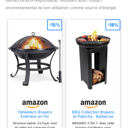
démarche éco-responsable, réduisant ainsi l’impact
environnemental de son utilisation comme source d’énergie
-15%
-18%
Yaheetech Brasero
BBQ Collection Brasero
Extérieur en Fer
et Plancha - Barbecue
54x54x50 cm avec
Japonais 61 x 90 cm -
Structure stable: Ce foyer rond
BRASERO 3-EN-1- Avec cette
Poker et Couvercle Noir
Grille Barbecue
en métal est composé d'une
brasero d'extérieur, vous