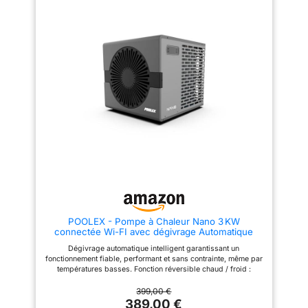
POOLEX - Pompe à Chaleur Nano 3 KW
connectée Wi-FI avec dégivrage Automatique
Intelligent pour Petites piscines compactes : Hors
Dégivrage automatique intelligent garantissant un
Sol, Semi-enterrée, enterrée, Bois. Silencieuse et
fonctionnement fiable, performant et sans contrainte, même par
réversible.
températures basses. Fonction réversible chaud / froid :
chauffe l’eau dès 10 °C de température extérieure et permet
également de la rafraîchir en été, améliorant le confort de
399,00 €
baignade et protégeant le liner lors des fortes chaleurs. Pompe
389,00 €