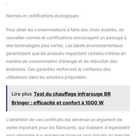
.
qui en fait un choix idéal pour une utilisation longue durée.
【NETTOYAGE FACILE】Le chafing dish est conçu pour
simplifier votre expérience. Après utilisation, il vous suffit de
Normes et certifications écologiques
retirer le plat et les petits bols pour un nettoyage rapide sous
l'eau courante, vous permettant de gagner du temps.
【APPLICATIONS VARIÉES】Ce chauffe plat buffet est parfait
Pour aider les consommateurs à faire des choix éclairés, de
pour une multitude d'événements, tels que les buffets, les
banquets, les fêtes, les réceptions et les mariages, rendant
nouvelles normes et certifications encouragent un passage à
chaque occasion mémorable grâce à une présentation et un
service impeccables.
des technologies plus vertes. Les labels environnementaux
garantissent que les produits respectent certains critères en
matière de consommation d’énergie et de réduction des
émissions. Ces garanties renforcent la confiance des
utilisateurs dans les solutions proposées.
Lire plus
Test du chauffage infrarouge BR
Bringer : efficacité et confort à 1000 W
L’obtention de ces certificats est devenue un argument de
vente important pour les fabricants, qui rivalisent d’ingéniosité
pour répondre aux exigences toujours plus strictes du marché