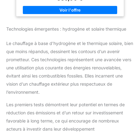
à chaleur connectée Wi-Fi : connectivité Wi-Fi 2,4 GHz intégrée
pour piloter la température, les modes et le fonctionnement à
distance via l’application Poolex, directement depuis votre
smartphone. Silencieuse et compacte : format ultra compact
adapté aux espaces réduits et fonctionnement discret avec
seulement 48 dB à 1 m (moins de 30 dB à 10 m), idéale pour un
Technologies émergentes : hydrogène et solaire thermique
environnement résidentiel. Performances élevées et
technologie durable : puissance de chauffage jusqu’à 3,25 kW
avec un COP pouvant atteindre 5,50, échangeur en titane
Le chauffage à base d’hydrogène et le thermique solaire, bien
Twisted Tech compatible avec tous les traitements d’eau
(chlore, sel, brome…). Installation simple et utilisation sans
que moins répandus, dessinent les contours d’un avenir
contrainte : système Plug & Play pour une mise en service
rapide et accessoires inclus (prise différentielle et manuel
prometteur. Ces technologies représentent une avancée vers
d’installation). Idéale pour petites piscines jusqu’à 20 m³ :
pompe à chaleur piscine 3 kW conçue pour les bassins hors-
une utilisation plus courante des énergies renouvelables,
sol, bois ou enterrés, offrant un chauffage efficace et
évitant ainsi les combustibles fossiles. Elles incarnent une
homogène tout en limitant la consommation énergétique.
vision d’un chauffage extérieur plus respectueux de
l’environnement.
Les premiers tests démontrent leur potentiel en termes de
réduction des émissions et d’un retour sur investissement
favorable à long terme, ce qui encourage de nombreux
acteurs à investir dans leur développement