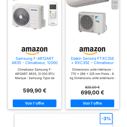
Samsung F-AR12ART
Daikin Sensira FTXC35E
AR35 - Climatiseur, 12000
+ RXC35E – Climatiseur
BTU
monosplit 12000 BTU
Climatiseur Samsung F-
Dimensions unité intérieure :
Inverter en mode pompe
AR12ART AR35, 12 000 BTU
770 x 286 x 225 mm Poids : 8
à chaleur R32 A++ avec
Marque : Samsung Type de
kg Dimensions unité extérieure :
Wi-Fi intégré, contrôlable
produit : Climatiseur
740 x 556 x 343 mm Poids : 25
via l’application Onecta de
kg Raccordements : 1/4" 3/8"
820,00 €
Daikin
599,90 €
Puissance nominale : 12000
699,00 €
BTU Classe énergétique en
refroidissement : A++ Classe
énergétique en chauffage : A+
-3%