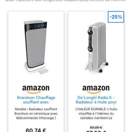
-25%
Brandson Chauffage
De'Longhi Radia S -
soufflant avec
Radiateur à Huile pour
télécommande en
Pièces jusqu'à 45m³,
Modèle : Radiateur soufflant
CHALEUR DURABLE: L’huile
céramique pour Salle de
Chauffage Électrique
Brandson en céramique avec
chauffée à l’intérieur du
Bain et Salle de Bain avec
avec Thermostat de
télécommande infrarouge |
radiateur maintient sa
Fonction Oscillation, 2
Sécurité, 7 Éléments,
303124. Utilisation : l'élégant
température et offre une chaleur
Niveaux de Chauffage,
Chauffage Personnalisé
radiateur soufflant en
durable ; même après l’arrêt de
89,99 €
minuteur et Chauffage -
avec Antigel, Portable,
60,74 €
céramique Brandson 2000 W
l’appareil, l’huile continue de