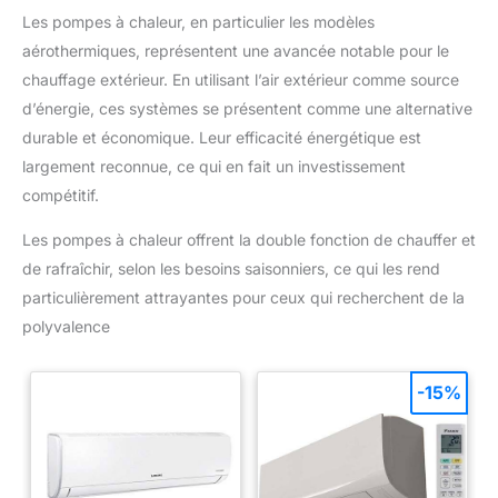
chauffage. Idéal pour les
Les pompes à chaleur, en particulier les modèles
espaces bien ventilés ou les
aérothermiques, représentent une avancée notable pour le
personnes allergiques, car il ne
brasse pas l'air, vous assurant
chauffage extérieur. En utilisant l’air extérieur comme source
un environnement sain et
économique. INSTALLATION
d’énergie, ces systèmes se présentent comme une alternative
SIMPLE ET ENTRETIEN FACILE :
Vous n'êtes pas bricoleur? Pas
durable et économique. Leur efficacité énergétique est
de problème! Notre radiateur de
largement reconnue, ce qui en fait un investissement
salle de bain est conçu pour
une installation simple et
compétitif.
rapide, vous permettant de
profiter de la chaleur en un rien
de temps. Et avec sa surface
Les pompes à chaleur offrent la double fonction de chauffer et
facile à nettoyer, maintenir votre
radiateur en parfait état n'a
de rafraîchir, selon les besoins saisonniers, ce qui les rend
jamais été aussi facile.
particulièrement attrayantes pour ceux qui recherchent de la
polyvalence
-15%