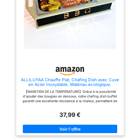
à des températures élevées
allergiques grâce à une chaleur
sans déformation ni
infrarouge sans circulation d'air
décoloration [DISPOSITIF DE
SÉCURITÉ] Le dispositif de
sécurité bimétallique protège le
TEG et le moteur ;
fonctionnement fiable et sûr
ALLILUYAA Chauffe Plat, Chafing Dish avec Cuve
en Acier Inoxydable, Matériau écologique,
Chauffe Assiette pour Les Repas-Partage, Les
【MAINTIEN DE LA TEMPÉRATURE】Grâce à la possibilité
Fêtes, Le Réchauffage des Aliments
d'ajouter des bougies en dessous, notre chafing dish buffet
garantit une excellente résistance à la chaleur, permettant de
garder vos plats chauds et savoureux tout au long de votre
événement. 【FACILITÉ D'UTILISATION】Équipé de deux
37,99 €
poignées ergonomiques, le chauffe-assiette assure une
manipulation en toute sécurité et facilite le service. Son design
grande capacité répond parfaitement à tous vos besoins lors
des occasions spéciales. 【MATÉRIAUX DURABLES】Fabriqué
en acier inoxydable de haute qualité, notre marmite chauffante
buffet est robuste, résistante à la corrosion et très stable, ce