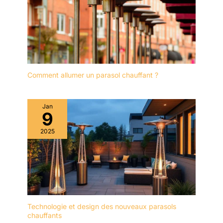
Comment allumer un parasol chauffant ?
Jan
9
2025
Technologie et design des nouveaux parasols
chauffants