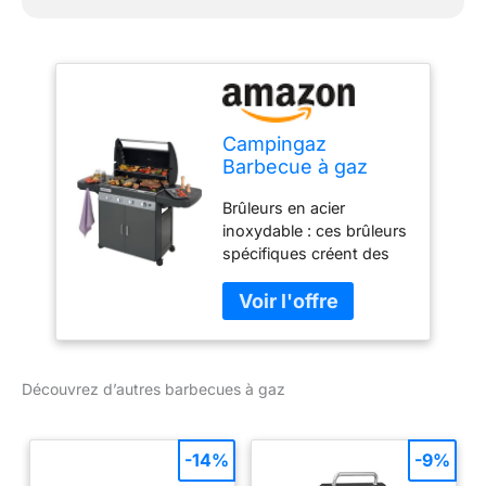
Campingaz
Barbecue à gaz
Class 4 LD Plus
Brûleurs en acier
inoxydable : ces brûleurs
spécifiques créent des
flammes en forme de V
et répartissent
uniformément la chaleur
sur toute la grille de
cuisson tout en
Découvrez d’autres barbecues à gaz
prévenant l’apparition de
flammes soudaines.
Culinary Modular :
agrandissez votre
-14%
-9%
cuisine grâce à des