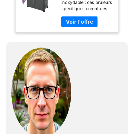
inoxydable : ces brûleurs
spécifiques créent des
flammes en forme de V
et répartissent
uniformément la chaleur
sur toute la grille de
cuisson tout en
prévenant l’apparition de
flammes soudaines.
Culinary Modular :
agrandissez votre
cuisine grâce à des
éléments
interchangeables, en
remplaçant le centre de
la grille en fonte par
différents accessoires à
barbecue. Système
InstaClean : enlevez tous
les éléments qui passent
au lave-vaisselle en