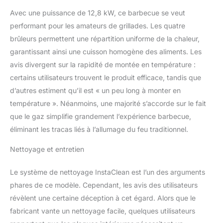
standard. Technologie
Avec une puissance de 12,8 kW, ce barbecue se veut
Even Temp : garantit une
performant pour les amateurs de grillades. Les quatre
répartition uniforme de la
chaleur afin que vos
brûleurs permettent une répartition uniforme de la chaleur,
aliments cuisent
garantissant ainsi une cuisson homogène des aliments. Les
uniformément en
avis divergent sur la rapidité de montée en température :
dépassant les 250 °C
certains utilisateurs trouvent le produit efficace, tandis que
sur toute la surface de
cuisson. La grande grille
d’autres estiment qu’il est « un peu long à monter en
de maintien au chaud
température ». Néanmoins, une majorité s’accorde sur le fait
vous permet de varier les
que le gaz simplifie grandement l’expérience barbecue,
plaisirs grâce à la
éliminant les tracas liés à l’allumage du feu traditionnel.
cuisson à convection. De
plus, elle est facilement
Nettoyage et entretien
amovible si besoin.
Le système de nettoyage InstaClean est l’un des arguments
phares de ce modèle. Cependant, les avis des utilisateurs
révèlent une certaine déception à cet égard. Alors que le
fabricant vante un nettoyage facile, quelques utilisateurs