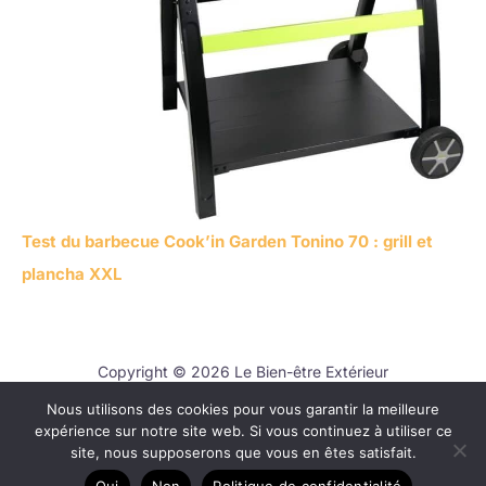
Test du barbecue Cook’in Garden Tonino 70 : grill et
plancha XXL
Copyright © 2026 Le Bien-être Extérieur
Nous utilisons des cookies pour vous garantir la meilleure
Contact
expérience sur notre site web. Si vous continuez à utiliser ce
Mentions légales
site, nous supposerons que vous en êtes satisfait.
Politique de confidentialité
Oui
Non
Politique de confidentialité