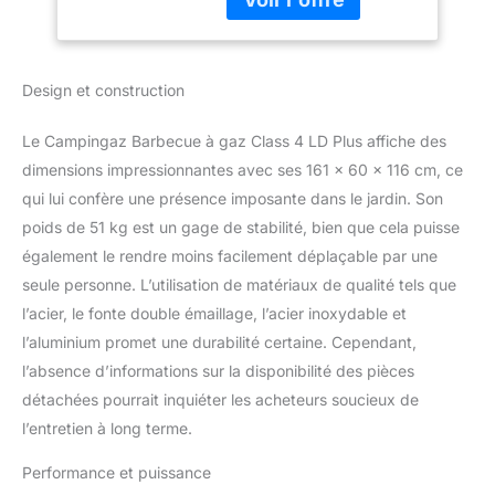
uniformément la chaleur
sur toute la grille de
cuisson tout en
Design et construction
prévenant l’apparition de
flammes soudaines.
Culinary Modular :
Le Campingaz Barbecue à gaz Class 4 LD Plus affiche des
agrandissez votre
dimensions impressionnantes avec ses 161 x 60 x 116 cm, ce
cuisine grâce à des
qui lui confère une présence imposante dans le jardin. Son
éléments
poids de 51 kg est un gage de stabilité, bien que cela puisse
interchangeables, en
remplaçant le centre de
également le rendre moins facilement déplaçable par une
la grille en fonte par
seule personne. L’utilisation de matériaux de qualité tels que
différents accessoires à
l’acier, le fonte double émaillage, l’acier inoxydable et
barbecue. Système
l’aluminium promet une durabilité certaine. Cependant,
InstaClean : enlevez tous
les éléments qui passent
l’absence d’informations sur la disponibilité des pièces
au lave-vaisselle en
détachées pourrait inquiéter les acheteurs soucieux de
moins de 60 secondes.
l’entretien à long terme.
Ils ont été conçus pour
passer dans n’importe
Performance et puissance
quel lave-vaisselle