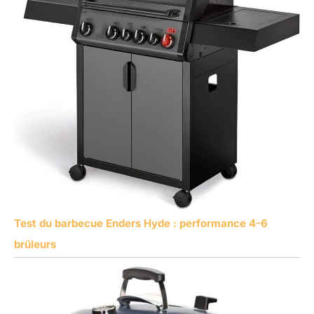
Test du barbecue Enders Hyde : performance 4-6
brûleurs