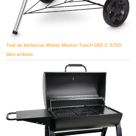
Test du barbecue Weber Master-Touch GBS C-5750
bleu ardoise