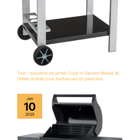
Test : desserte de jardin Cook’in Garden Media M,
l’alliée mobile pour barbecues et planchas
Jan
10
2025