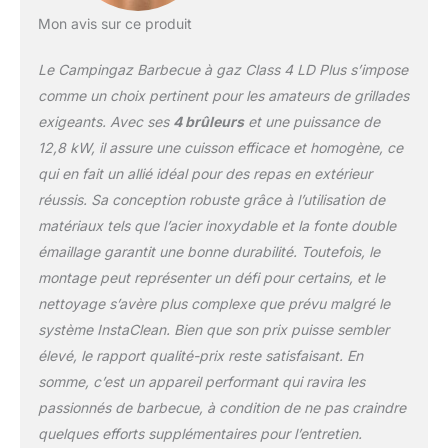
moins de 60 secondes.
Ils ont été conçus pour
Mon avis sur ce produit
passer dans n’importe
quel lave-vaisselle
Le Campingaz Barbecue à gaz Class 4 LD Plus s’impose
standard. Technologie
comme un choix pertinent pour les amateurs de grillades
Even Temp : garantit une
exigeants. Avec ses
4 brûleurs
et une puissance de
répartition uniforme de la
12,8 kW, il assure une cuisson efficace et homogène, ce
chaleur afin que vos
aliments cuisent
qui en fait un allié idéal pour des repas en extérieur
uniformément en
réussis. Sa conception robuste grâce à l’utilisation de
dépassant les 250 °C
matériaux tels que l’acier inoxydable et la fonte double
sur toute la surface de
émaillage garantit une bonne durabilité. Toutefois, le
cuisson. La grande grille
de maintien au chaud
montage peut représenter un défi pour certains, et le
vous permet de varier les
nettoyage s’avère plus complexe que prévu malgré le
plaisirs grâce à la
système InstaClean. Bien que son prix puisse sembler
cuisson à convection. De
élevé, le rapport qualité-prix reste satisfaisant. En
plus, elle est facilement
amovible si besoin.
somme, c’est un appareil performant qui ravira les
passionnés de barbecue, à condition de ne pas craindre
quelques efforts supplémentaires pour l’entretien.