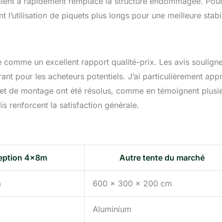
 client a rapidement remplacé la structure endommagée. Pou
 l’utilisation de piquets plus longs pour une meilleure stabil
e comme un excellent rapport qualité-prix. Les avis souligne
surant pour les acheteurs potentiels. J’ai particulièrement app
 et de montage ont été résolus, comme en témoignent plusi
olis renforcent la satisfaction générale.
ception 4x8m
Autre tente du marché
m
600 x 300 x 200 cm
Aluminium