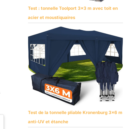
Test : tonnelle Toolport 3×3 m avec toit en
acier et moustiquaires
s
Test de la tonnelle pliable Kronenburg 3×6 m
anti-UV et étanche