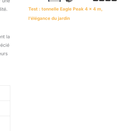
r une
Test : tonnelle Eagle Peak 4 x 4 m,
ité.
l’élégance du jardin
nt la
récié
eurs