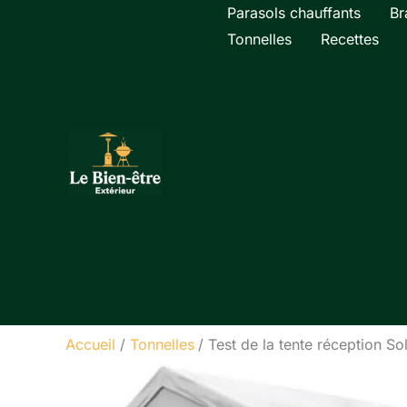
Aller
Parasols chauffants
Br
au
Tonnelles
Recettes
contenu
Accueil
Tonnelles
Test de la tente réception S