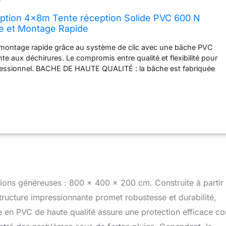
ption 4x8m Tente réception Solide PVC 600 N
e et Montage Rapide
ontage rapide grâce au système de clic avec une bâche PVC
nte aux déchirures. Le compromis entre qualité et flexibilité pour
fessionnel. BACHE DE HAUTE QUALITÉ : la bâche est fabriquée
re qualité pour les tentes de réception. La bâche de toit est
seule pièce pour une meilleure stabilité. SYSTÈME DE CLIC :
'acier entièrement galvanisés sont utilisés pour cette tente de
ucture en acier se monte en peu de temps sans outils grâce à un
e haute qualité. TOUT INCLUS : La livraison comprend tout le
re pour monter le pavillon. Pour une fixation sûre, nous ajoutons
r sol meuble et des câbles de tension. EN RESUME : Tente de
ructure en acier, bâche de toit, éléments latéraux, éléments de
 tension, ancrages pour sol meuble et instructions de montage.
ions généreuses : 800 x 400 x 200 cm. Construite à partir 
structure impressionnante promet robustesse et durabilité,
 en PVC de haute qualité assure une protection efficace co