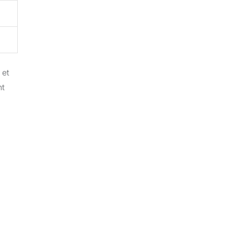
 et
nt