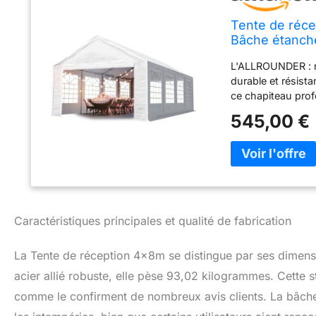
Tente de réce
Bâche étanch
L'ALLROUNDER : m
durable et résista
ce chapiteau pro
en PVC, la meilleu
545,00 €
fabriquée en une 
seuls des tubes d
réception. La str
système de clic d
matériel nécessai
des ancrages pou
réception avec st
Caractéristiques principales et qualité de fabrication
pignon, câbles de
La Tente de réception 4x8m se distingue par ses dimens
acier allié robuste, elle pèse 93,02 kilogrammes. Cette 
comme le confirment de nombreux avis clients. La bâche