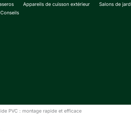
aseros
Appareils de cuisson extérieur
Salons de jard
Conseils
olide PVC : montage rapide et efficace