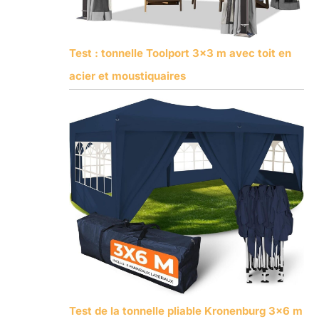
Test : tonnelle Toolport 3×3 m avec toit en
acier et moustiquaires
Test de la tonnelle pliable Kronenburg 3×6 m