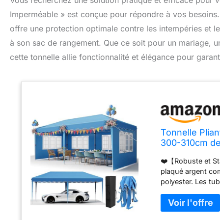
Vous recherchez une solution pratique et efficace pour 
Imperméable » est conçue pour répondre à vos besoins. 
offre une protection optimale contre les intempéries et l
à son sac de rangement. Que ce soit pour un mariage, u
cette tonnelle allie fonctionnalité et élégance pour garan
Tonnelle Plia
300-310cm de
❤️【Robuste et Sta
plaqué argent com
polyester. Les t
conception de la s
plaque de base su
coupe-vent assuren