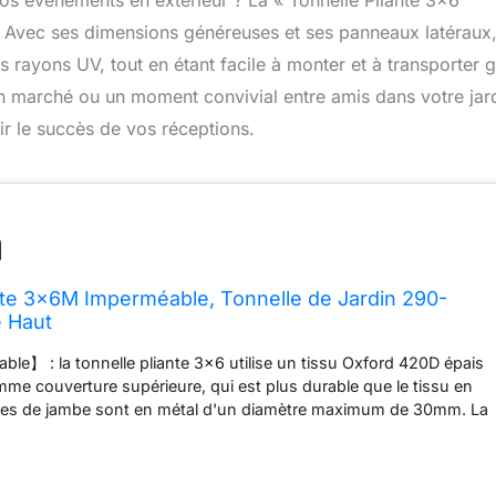
vos événements en extérieur ? La « Tonnelle Pliante 3×6
Avec ses dimensions généreuses et ses panneaux latéraux,
es rayons UV, tout en étant facile à monter et à transporter 
n marché ou un moment convivial entre amis dans votre jard
tir le succès de vos réceptions.
nte 3x6M Imperméable, Tonnelle de Jardin 290-
 Haut
ble】 : la tonnelle pliante 3x6 utilise un tissu Oxford 420D épais
me couverture supérieure, qui est plus durable que le tissu en
ubes de jambe sont en métal d'un diamètre maximum de 30mm. La
tructure à cadre croisé est plus sûre et plus stable. De plus, la
rdimensionnée, les attaches Velcro, les piquets, les cordes
t en outre la stabilité de la tonnelle de jardin exterieur. ❤️