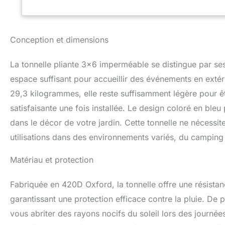
【Hauteur Réglable
jardin 3x6 peut a
cm, offrant suffis
être plié et rang
Conception et dimensions
mesure 118 x 36 x 
à transporter lo
La tonnelle pliante 3×6 imperméable se distingue par s
rouge sur la tige 
hauteur en trois
espace suffisant pour accueillir des événements en extér
Lorsqu'il n'est pa
29,3 kilogrammes, elle reste suffisamment légère pour êt
rangement. Le sa
satisfaisante une fois installée. Le design coloré en bl
s'adapte à la plup
déplacements. ❤️
dans le décor de votre jardin. Cette tonnelle ne nécessit
ombragé et peut a
utilisations dans des environnements variés, du campin
événements extéri
latérales amovibl
Matériau et protection
le vent et la plui
la paroi latérale 
paysage à l'extér
Fabriquée en 420D Oxford, la tonnelle offre une résista
cadre revêtu de mé
garantissant une protection efficace contre la pluie. De p
6 clou à vis et u
vous abriter des rayons nocifs du soleil lors des journées
imperméable sont
notamment les piq