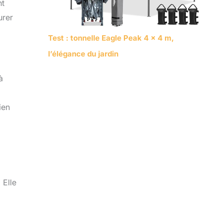
nt
urer
Test : tonnelle Eagle Peak 4 x 4 m,
l’élégance du jardin
à
ien
 Elle