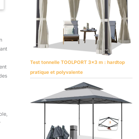
n
sant
Test tonnelle TOOLPORT 3×3 m : hardtop
ent
pratique et polyvalente
 des
ble,
r