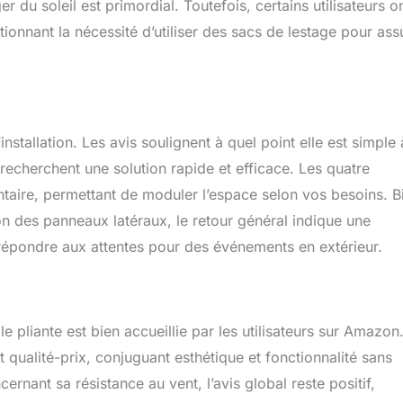
 du soleil est primordial. Toutefois, certains utilisateurs o
le, les événements sportifs, les barbecues en camping et la
ionnant la nécessité d’utiliser des sacs de lestage pour ass
ge.
installation. Les avis soulignent à quel point elle est simple 
recherchent une solution rapide et efficace. Les quatre
entaire, permettant de moduler l’espace selon vos besoins. B
tion des panneaux latéraux, le retour général indique une
à répondre aux attentes pour des événements en extérieur.
 pliante est bien accueillie par les utilisateurs sur Amazon.
 qualité-prix, conjuguant esthétique et fonctionnalité sans
ant sa résistance au vent, l’avis global reste positif,