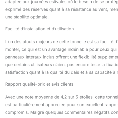
adaptée aux journées estivales où le besoin de se protéger
réunions de famil
exprimé des réserves quant à sa résistance au vent, ment
détente sur la pla
une stabilité optimale.
Facilité d’installation et d’utilisation
L’un des atouts majeurs de cette tonnelle est sa facilité d’
monter, ce qui est un avantage indéniable pour ceux qui 
panneaux latéraux inclus offrent une flexibilité supplém
que certains utilisateurs n’aient pas encore testé la fixa
satisfaction quant à la qualité du dais et à sa capacité 
Rapport qualité-prix et avis clients
Avec une note moyenne de 4,2 sur 5 étoiles, cette tonnelle
est particulièrement appréciée pour son excellent rapport
compromis. Malgré quelques commentaires négatifs concern