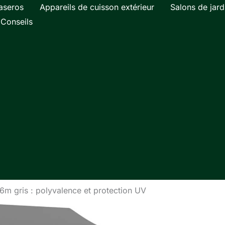
aseros
Appareils de cuisson extérieur
Salons de jard
Conseils
x6m gris : polyvalence et protection UV