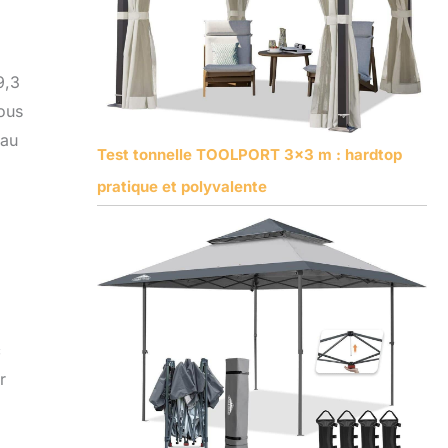
9,3
sous
iau
Test tonnelle TOOLPORT 3×3 m : hardtop
pratique et polyvalente
c
r