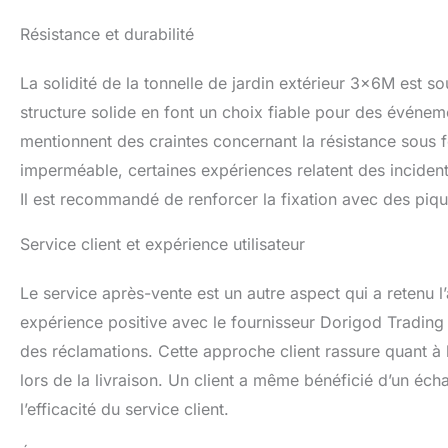
piquets en forme 
Résistance et durabilité
Le pavillon de 1,
dans la cour arriè
sportifs, les barb
La solidité de la tonnelle de jardin extérieur 3x6M est sou
structure solide en font un choix fiable pour des évén
mentionnent des craintes concernant la résistance sous fo
imperméable, certaines expériences relatent des inciden
Il est recommandé de renforcer la fixation avec des piq
Service client et expérience utilisateur
Le service après-vente est un autre aspect qui a retenu l
expérience positive avec le fournisseur Dorigod Trading L
des réclamations. Cette approche client rassure quant à
lors de la livraison. Un client a même bénéficié d’un é
l’efficacité du service client.