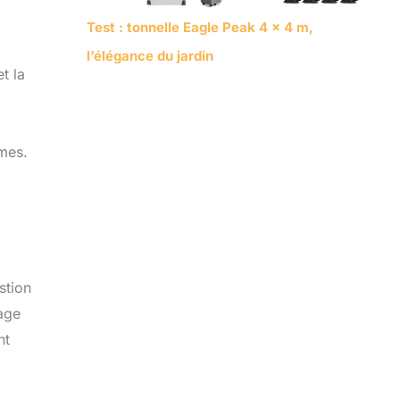
Test : tonnelle Eagle Peak 4 x 4 m,
l’élégance du jardin
t la
mes.
stion
age
nt