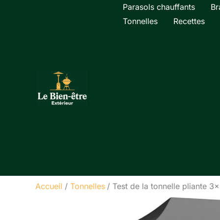
Aller
Parasols chauffants
Br
au
Tonnelles
Recettes
contenu
Accueil
Tonnelles
Test de la tonnelle pliante 3