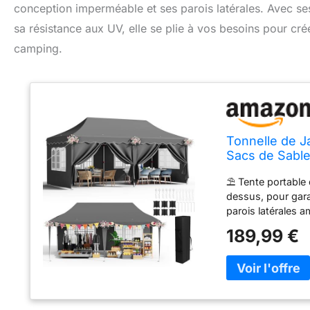
conception imperméable et ses parois latérales. Avec ses
sa résistance aux UV, elle se plie à vos besoins pour cré
camping.
Tonnelle de J
Sacs de Sable
églable, UV 5
⛱️ Tente portable
Fête/Festival
dessus, pour garan
parois latérales a
en automne et en 
189,99 €
rideaux latéraux 
Tente de jardin d
espace extra larg
hauteur, permetta
tente de fête 3x6