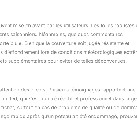
de 7 et 6 clous en spirale ainsi qu'un sac de rangement portable.
83 x 2,74 m est suffisamment polyvalent pour les pique-niques
re, les mariages de jardin, les réunions de famille, les événements
ecues de camping et les farnientes sur la plage.
vent mise en avant par les utilisateurs. Les toiles robustes e
ements saisonniers. Néanmoins, quelques commentaires
rte pluie. Bien que la couverture soit jugée résistante et
ts d’effondrement lors de conditions météorologiques extrê
uets supplémentaires pour éviter de telles déconvenues.
’attention des clients. Plusieurs témoignages rapportent une
imited, qui s’est montré réactif et professionnel dans la ge
 l’achat, surtout en cas de problème de qualité ou de domm
change rapide après qu’un poteau ait été endommagé, prouva