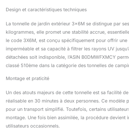
en même temps, ce
de plein air. ⛱️L
Design et caractéristiques techniques
nocifs. L’intérie
adhésif imperméab
La tonnelle de jardin extérieur 3x6M se distingue par 
trous de fuite, re
pavillon pliant 3
kilogrammes, elle promet une stabilité accrue, essentiel
supérieur, qui est
le code 3X6M, est conçu spécifiquement pour offrir une 
en acier est sûre
imperméable et sa capacité à filtrer les rayons UV jusqu’
pression. Pour pro
3x6, nous vous r
détachées soit indisponible, l’ASIN B0DMWFXMCY permet 
cas de forte plui
classé 510ème dans la catégorie des tonnelles de campi
⛱️Le cadre en aci
pour éviter la roui
Montage et praticité
surdimensionnées 
et les fermetures 
cadre de la tente 
Un des atouts majeurs de cette tonnelle est sa facilité de 
aucun outil suppl
réalisable en 30 minutes à deux personnes. Ce modèle p
rapide et simple. 
pour un transport simplifié. Toutefois, certains utilisate
être rangée dans
119 x 39 x 28 cm, 
montage. Une fois bien assimilée, la procédure devient i
déplacements. ❤️
utilisateurs occasionnels.
210D, cadre en aci