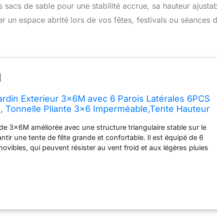
 sacs de sable pour une stabilité accrue, sa hauteur ajustab
er un espace abrité lors de vos fêtes, festivals ou séances 
ardin Exterieur 3x6M avec 6 Parois Latérales 6PCS
, Tonnelle Pliante 3x6 Imperméable,Tente Hauteur
0+,avec 12 Clous de Sol, pour
 de 3x6M améliorée avec une structure triangulaire stable sur le
/Camping, Gris
tir une tente de fête grande et confortable. Il est équipé de 6
movibles, qui peuvent résister au vent froid et aux légères pluies
hiver, y compris celles avec des fenêtres transparentes. Les
peuvent également mettre en valeur des scènes extérieures. 🌴
e 3 x 6 m, offrant une surface ombragée de 18 mètres carrés,
e. Sur les quatre supports, il y a des boutons rouges réglables en
nt un réglage de la hauteur en trois étapes : 290–300–310 cm. La
 imperméable et stable offre de la place pour 16 à 20 personnes