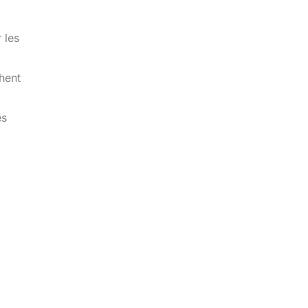
 les
chent
es