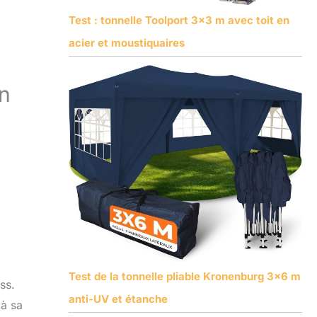
Test : tonnelle Toolport 3×3 m avec toit en
acier et moustiquaires
on
Test de la tonnelle pliable Kronenburg 3×6 m
ss.
anti-UV et étanche
 à sa