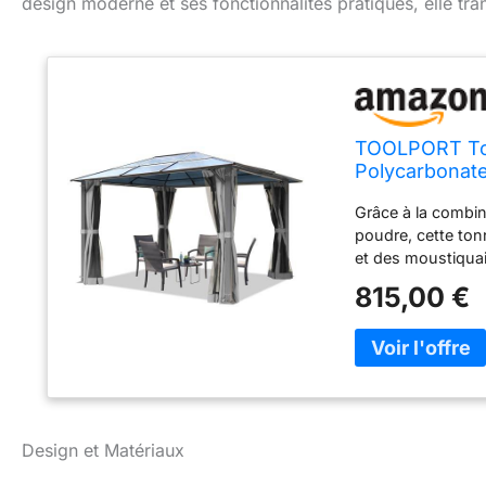
design moderne et ses fonctionnalités pratiques, elle tr
TOOLPORT Ton
Polycarbonate
moustiquaires
Grâce à la combina
poudre, cette ton
et des moustiqua
étanche, les pan
815,00 €
une protection f
STABLE : les entr
8x8 cm sont entiè
MONTAGE RAPIDE E
poteaux et au sy
3 heures avec 2 p
en acier, panneau
Design et Matériaux
ancrages pour sol