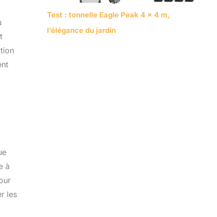
Test : tonnelle Eagle Peak 4 x 4 m,
u
l’élégance du jardin
t
ition
ent
ue
e à
pour
r les