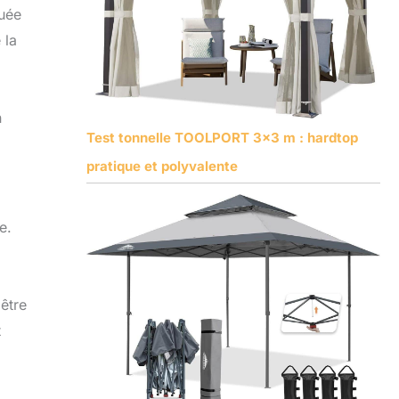
uée
 la
,
n
Test tonnelle TOOLPORT 3×3 m : hardtop
pratique et polyvalente
e.
 être
t