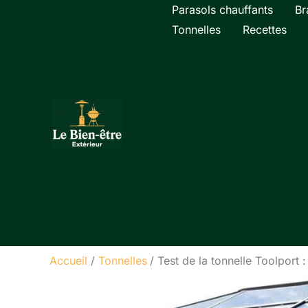
Aller
Parasols chauffants
Br
au
Tonnelles
Recettes
contenu
Accueil
Tonnelles
Test de la tonnelle Toolport 