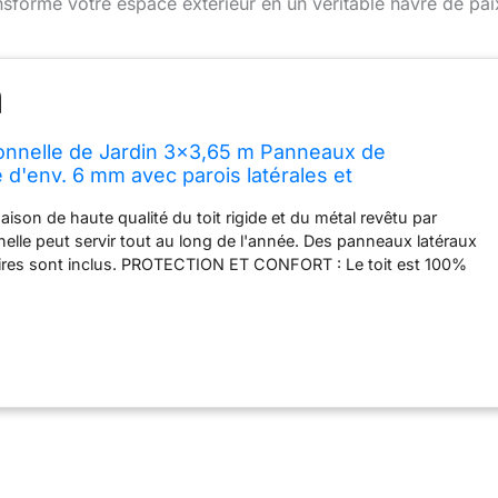
ansforme votre espace extérieur en un véritable havre de pai
nelle de Jardin 3x3,65 m Panneaux de
 d'env. 6 mm avec parois latérales et
 en Gris
ison de haute qualité du toit rigide et du métal revêtu par
nelle peut servir tout au long de l'année. Des panneaux latéraux
ires sont inclus. PROTECTION ET CONFORT : Le toit est 100%
neaux en polycarbonate d'environ 6 mm d'épaisseur assurent
iable par tous les temps (protection UV 50+). CONSTRUCTION
etoises de toit en aluminium et les poteaux en acier d'environ
rement résistants aux UV, à la corrosion et aux intempéries.
T FACILE : facile à monter grâce aux perforations sur les
stème de jonctions performant. Temps de montage est d'environ
ers. TOUT INCLUS : entretoises de toit en aluminium, poteaux
x de polycarbonate, 4 parois latérales, 4 moustiquaires, 8
 dur béton, outils de montage, notice de montage