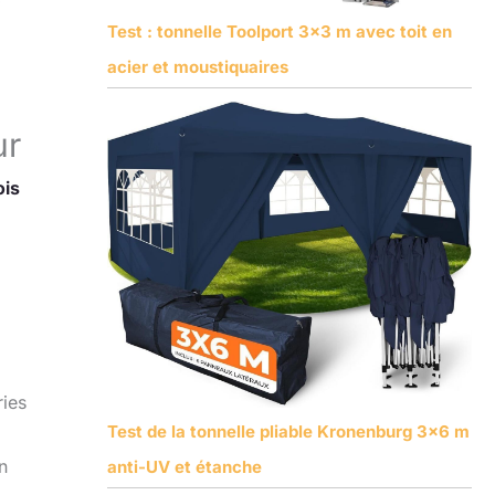
Test : tonnelle Toolport 3×3 m avec toit en
acier et moustiquaires
ur
ois
ries
Test de la tonnelle pliable Kronenburg 3×6 m
n
anti-UV et étanche