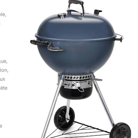
le,
s
que,
ion,
aux
lète
e