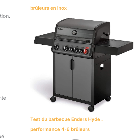
brûleurs en inox
tion.
nte
Test du barbecue Enders Hyde :
performance 4-6 brûleurs
pé