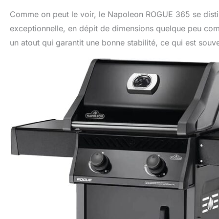
Comme on peut le voir, le Napoleon ROGUE 365 se disting
exceptionnelle, en dépit de dimensions quelque peu comp
un atout qui garantit une bonne stabilité, ce qui est souven