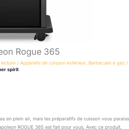
leon Rogue 365
 lecture
/
Appareils de cuisson extérieur
,
Barbecues à gaz
/
er spirit
s en plein air, mais les préparatifs de cuisson vous parais
apoleon ROGUE 365 est fait pour vous. Avec ce produit,