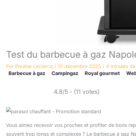
Test du barbecue à gaz Napo
Par
Pauline Leclercq
/
10 décembre 2025
/
4 minutes de
Barbecue à gaz
Campingaz
Royal gourmet
Web
4.8/5 - (11 votes)
Vous aimez recevoir vos proches et profiter de bons repa
souvent trop longs et complexes ? Le barbecue à gaz N