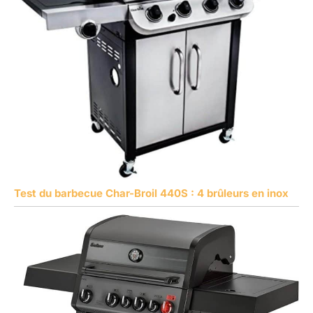
Test du barbecue Char-Broil 440S : 4 brûleurs en inox