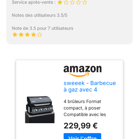
Service après-vente :
Notes des utilisateurs 3.5/5
Note de 3.5 pour 7 utilisateurs
sweeek - Barbecue
à gaz avec 4
brûleurs à poser
4 brûleurs Format
avec récupérateur
compact, à poser
de graisse
Compatible avec les
meubles de la même
229,99 €
gamme Thermomètre