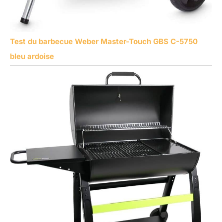
Test du barbecue Weber Master-Touch GBS C-5750
bleu ardoise