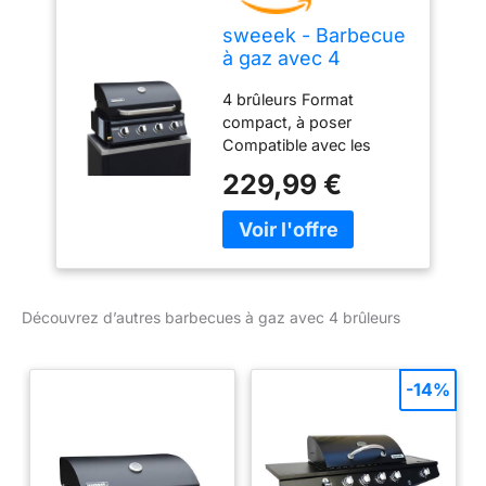
sweeek - Barbecue
à gaz avec 4
brûleurs à poser
4 brûleurs Format
avec récupérateur
compact, à poser
de graisse
Compatible avec les
meubles de la même
229,99 €
gamme Thermomètre
Découvrez d’autres barbecues à gaz avec 4 brûleurs
-14%