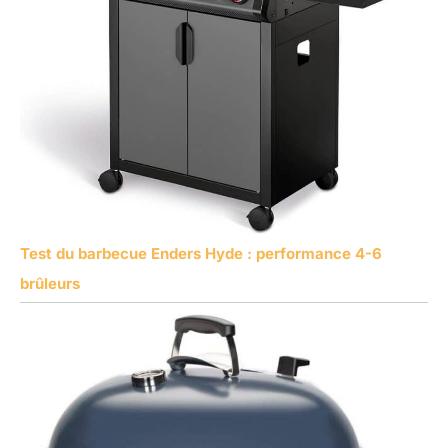
Test du barbecue Enders Hyde : performance 4-6
brûleurs