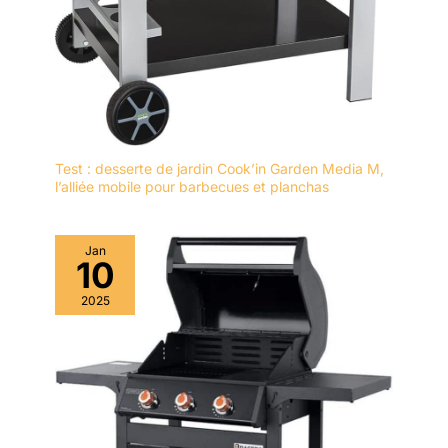
Test : desserte de jardin Cook’in Garden Media M,
l’alliée mobile pour barbecues et planchas
Jan
10
2025