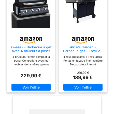
sweeek - Barbecue à gaz
Alice's Garden -
avec 4 brûleurs à poser
Barbecue gaz - Treville -
avec récupérateur de
Barbecue 4 brûleurs + 1
4 brûleurs Format compact, à
4 feux puissants + 1 feu latéral
graisse
feu latéral noir. avec
poser Compatible avec les
Portes en façade Thermomètre
thermomètre
meubles de la même gamme
Décapsuleur intégré
Thermomètre
219,99 €
229,99 €
189,99 €