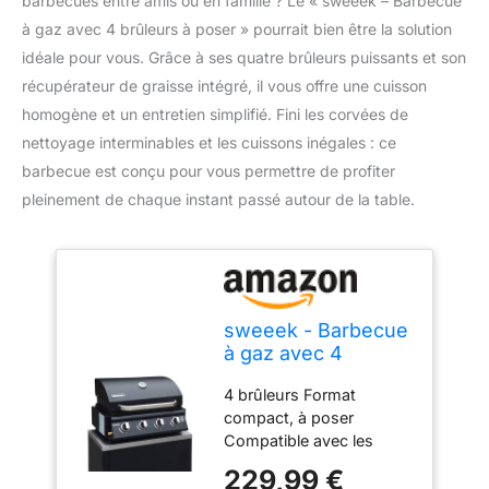
barbecues entre amis ou en famille ? Le « sweeek – Barbecue
à gaz avec 4 brûleurs à poser » pourrait bien être la solution
idéale pour vous. Grâce à ses quatre brûleurs puissants et son
récupérateur de graisse intégré, il vous offre une cuisson
homogène et un entretien simplifié. Fini les corvées de
nettoyage interminables et les cuissons inégales : ce
barbecue est conçu pour vous permettre de profiter
pleinement de chaque instant passé autour de la table.
sweeek - Barbecue
à gaz avec 4
brûleurs à poser
4 brûleurs Format
avec récupérateur
compact, à poser
de graisse
Compatible avec les
meubles de la même
229,99 €
gamme Thermomètre