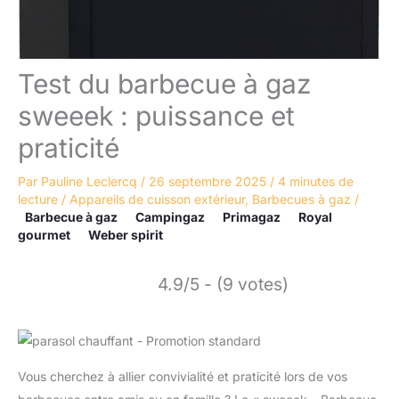
Test du barbecue à gaz
sweeek : puissance et
praticité
Par
Pauline Leclercq
/
26 septembre 2025
/
4 minutes de
lecture
/
Appareils de cuisson extérieur
,
Barbecues à gaz
/
Barbecue à gaz
Campingaz
Primagaz
Royal
gourmet
Weber spirit
4.9/5 - (9 votes)
Vous cherchez à allier convivialité et praticité lors de vos