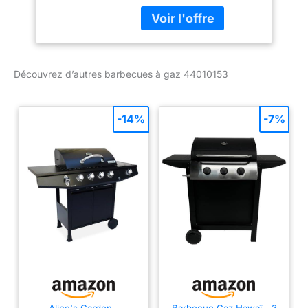
Weber Spirit II E-210 à 2
brûleurs offre une
surface de cuisson
spacieuse, et possède
des grilles du système
Découvrez d’autres barbecues à gaz 44010153
Gourmet BBQ et le
système de cuisson
haute performance GS4
Un incontournable :
-14%
-7%
Préparez un dîner en
tête-à-tête ou recevez
quelques amis grâce à la
surface de cuisson de 51
x 46 cm ; les grilles en
fonte émaillée retiennent
la chaleur, assurent une
cuisson homogène, un
nettoyage facile et une
durabilité Des possibilités
infinies : Transformez
votre barbecue Spirit II
en cocotte, rôtissoire à
Alice's Garden -
Barbecue Gaz Hawaï - 3