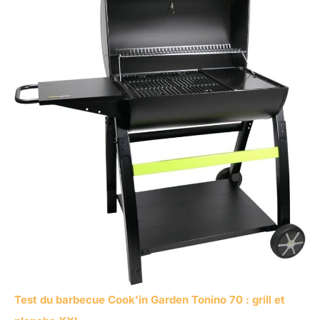
Test du barbecue Cook’in Garden Tonino 70 : grill et