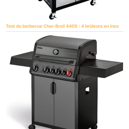
Test du barbecue Char-Broil 440S : 4 brûleurs en inox