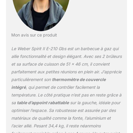
la chaleur, assurent une
cuisson homogène, un
nettoyage facile et une
durabilité Des possibilités
infinies : Transformez
votre barbecue Spirit II
Mon avis sur ce produit
en cocotte, rôtissoire à
volaille et plus grâce aux
Le Weber Spirit II E-210 Gbs est un barbecue à gaz qui
systèmes de cuisson
allie fonctionnalité et design élégant. Avec ses 2 brûleurs
haute performance
et sa surface de cuisson de 51 x 46 cm, il convient
Gourmet BBQ et GS4
parfaitement aux petites réunions en plein air. J’apprécie
Espace Optimisé : Le
design en chariot ouvert
particulièrement son
thermomètre de couvercle
offre davantage d’espace
intégré
, qui permet de contrôler facilement la
et un accès facile à vos
température. Le côté pratique n’est pas en reste grâce à
ustensiles de cuisson /
sa
table d’appoint rabattable
sur la gauche, idéale pour
La tablette latérale
gauche se replie pour
optimiser l’espace. Sa robustesse est assurée par des
gagner de la place, ce qui
matériaux de qualité comme la fonte, l’aluminium et
rend le barbecue idéal
l’acier allié. Pesant 34,4 kg, il reste néanmoins
même pour les petits