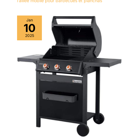
l’alliée mobile pour barbecues et planchas
Jan
10
2025