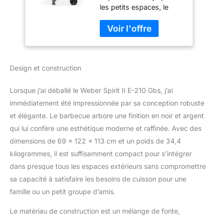
les petits espaces, le
Weber Spirit II E-210 à 2
brûleurs offre une
surface de cuisson
spacieuse, et possède
des grilles du système
Design et construction
Gourmet BBQ et le
système de cuisson
haute performance GS4
Lorsque j’ai déballé le Weber Spirit II E-210 Gbs, j’ai
Un incontournable :
immédiatement été impressionnée par sa conception robuste
Préparez un dîner en
et élégante. Le barbecue arbore une finition en noir et argent
tête-à-tête ou recevez
qui lui confère une esthétique moderne et raffinée. Avec des
quelques amis grâce à la
surface de cuisson de 51
dimensions de 69 x 122 x 113 cm et un poids de 34,4
x 46 cm ; les grilles en
kilogrammes, il est suffisamment compact pour s’intégrer
fonte émaillée retiennent
dans presque tous les espaces extérieurs sans compromettre
la chaleur, assurent une
sa capacité à satisfaire les besoins de cuisson pour une
cuisson homogène, un
nettoyage facile et une
famille ou un petit groupe d’amis.
durabilité Des possibilités
Le matériau de construction est un mélange de fonte,
infinies : Transformez