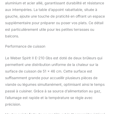
votre barbecue Spirit II
aluminium et acier allié, garantissant durabilité et résistance
en cocotte, rôtissoire à
aux intempéries. La table d’appoint rabattable, située à
volaille et plus grâce aux
gauche, ajoute une touche de praticité en offrant un espace
systèmes de cuisson
supplémentaire pour préparer ou poser vos plats. Ce détail
haute performance
Gourmet BBQ et GS4
est particulièrement utile pour les petites terrasses ou
Espace Optimisé : Le
balcons.
design en chariot ouvert
offre davantage d’espace
Performance de cuisson
et un accès facile à vos
ustensiles de cuisson /
Le Weber Spirit II E-210 Gbs est doté de deux brûleurs qui
La tablette latérale
permettent une distribution uniforme de la chaleur sur la
gauche se replie pour
surface de cuisson de 51 x 46 cm. Cette surface est
gagner de la place, ce qui
rend le barbecue idéal
suffisamment grande pour accueillir plusieurs pièces de
même pour les petits
viande ou légumes simultanément, optimisant ainsi le temps
balcons Articles livrés : 1
passé à cuisiner. Grâce à sa source d’alimentation au gaz,
x Barbecue à gaz Spirit II
l’allumage est rapide et la température se règle avec
E-210 avec tablettes
latérales intégrées,
précision.
noir/argent