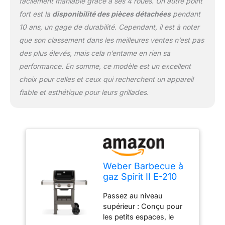
facilement maniable grâce à ses 4 roues. Un autre point
balcons Articles livrés : 1
x Barbecue à gaz Spirit II
fort est la
disponibilité des pièces détachées
pendant
E-210 avec tablettes
10 ans, un gage de durabilité. Cependant, il est à noter
latérales intégrées,
que son classement dans les meilleures ventes n’est pas
noir/argent
des plus élevés, mais cela n’entame en rien sa
performance. En somme, ce modèle est un excellent
choix pour celles et ceux qui recherchent un appareil
fiable et esthétique pour leurs grillades.
Weber Barbecue à
gaz Spirit II E-210
Passez au niveau
supérieur : Conçu pour
les petits espaces, le