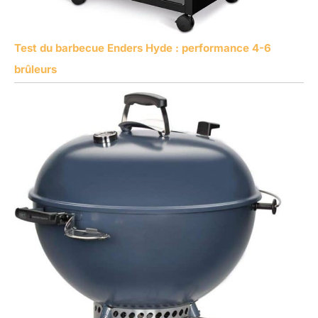
Test du barbecue Enders Hyde : performance 4-6
brûleurs