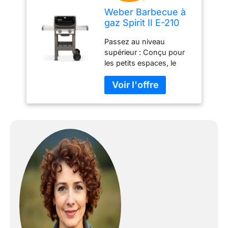
Weber Barbecue à
gaz Spirit II E-210
Passez au niveau
supérieur : Conçu pour
les petits espaces, le
Weber Spirit II E-210 à 2
brûleurs offre une
surface de cuisson
spacieuse, et possède
des grilles du système
Gourmet BBQ et le
système de cuisson
haute performance GS4
Un incontournable :
Préparez un dîner en
tête-à-tête ou recevez
quelques amis grâce à la
surface de cuisson de 51
x 46 cm ; les grilles en
fonte émaillée retiennent