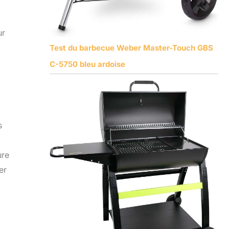
ur
Test du barbecue Weber Master-Touch GBS
C-5750 bleu ardoise
s
ure
er