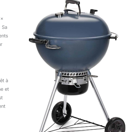
 x
. Sa
ents
ur
êt à
ne et
st
ent