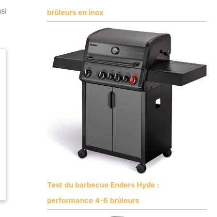
si
brûleurs en inox
Test du barbecue Enders Hyde :
performance 4-6 brûleurs