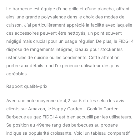
fonte émaillée - Couleurs
: Structure, grille, plancha
Le barbecue est équipé d’une grille et d’une plancha, offrant
et cuve : noires - Capot,
ainsi une grande polyvalence dans le choix des modes de
brûleurs, grille d'attente
cuisson. J’ai particulièrement apprécié la facilité avec laquelle
et façade : gris - À
ces accessoires peuvent être nettoyés, un point souvent
monter (notice incluse) -
Garantie 2 ans - Livré en
négligé mais crucial pour un usage régulier. De plus, le FIDGI 4
1 colis en pas de porte,
dispose de rangements intégrés, idéaux pour stocker les
en bas d'immeuble
ustensiles de cuisine ou les condiments. Cette attention
portée aux détails rend l’expérience utilisateur des plus
agréables.
Rapport qualité-prix
Avec une note moyenne de 4,2 sur 5 étoiles selon les avis
clients sur Amazon, le Happy Garden – Cook’in Garden
Barbecue au gaz FIDGI 4 est bien accueilli par les utilisateurs.
Sa position au 49ème rang des barbecues au propane
indique sa popularité croissante. Voici un tableau comparatif