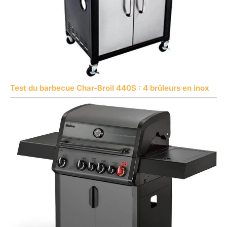
Test du barbecue Char-Broil 440S : 4 brûleurs en inox