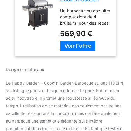
Barbecue au gaz
Un barbecue au gaz ultra
FIDGI 4, 4 brûleurs
complet doté de 4
+ réchaud 14.5KW.
brûleurs, pour des repas
Barbecue au gaz
réussis. Le barbecue au
avec thermomètre,
569,90 €
gaz FIDGI 4 dispose de
Grille et plancha.
tout ce dont un puriste
du barbecue a besoin : 4
brûleurs piezo avec un
5ème brûleur latéral
indépendant servant de
Design et matériaux
réchaud, deux grilles en
acier émaillé, une grille
Le Happy Garden – Cook’in Garden Barbecue au gaz FIDGI 4
d'attente et une plancha,
un capot avec
se distingue par son design moderne et épuré. Fabriqué en
thermomètre et un
acier inoxydable, il promet une robustesse à l’épreuve du
système de nettoyage
temps. L’utilisation de ce matériau non seulement assure une
facile Avec 14,5 Kw de
excellente résistance à la corrosion, mais confère également
puissance, ce barbecue
au barbecue une esthétique élégante qui s’intègre
permettra de réunir
jusqu'à 10 personnes
parfaitement dans tout espace extérieur. En tant que testeur,