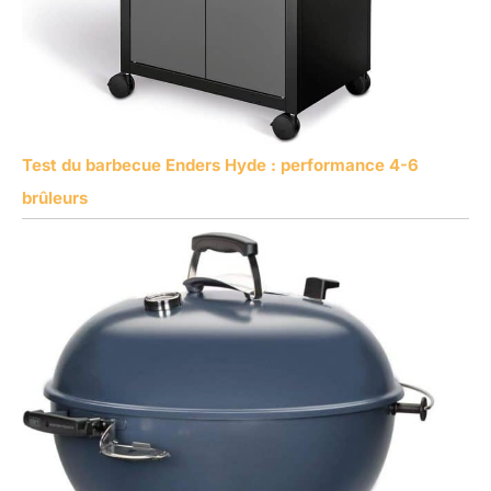
Test du barbecue Enders Hyde : performance 4-6
brûleurs