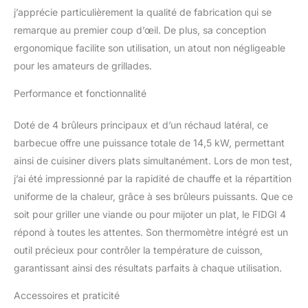
autour de la table et ils
j’apprécie particulièrement la qualité de fabrication qui se
mangeront toujours à la
remarque au premier coup d’œil. De plus, sa conception
bonne température
ergonomique facilite son utilisation, un atout non négligeable
puisqu'un réchaud latéral
pourra vous servir pour
pour les amateurs de grillades.
faire une sauce ou
maintenir vos plats au
Performance et fonctionnalité
chaud avant le service Le
barbecue est également
Doté de 4 brûleurs principaux et d’un réchaud latéral, ce
équipé de 4 roues
barbecue offre une puissance totale de 14,5 kW, permettant
multidirectionnelles, qui
ainsi de cuisiner divers plats simultanément. Lors de mon test,
le rendent facilement
j’ai été impressionné par la rapidité de chauffe et la répartition
déplaçable et d'un capot
avec thermomètre
uniforme de la chaleur, grâce à ses brûleurs puissants. Que ce
intégré. Dimensions :
soit pour griller une viande ou pour mijoter un plat, le FIDGI 4
Barbecue : L 133 × l 57 ×
répond à toutes les attentes. Son thermomètre intégré est un
H 112cm - Surface de
outil précieux pour contrôler la température de cuisson,
cuisson : L 70 × l 42cm -
Matières : Chariot : métal
garantissant ainsi des résultats parfaits à chaque utilisation.
- Capot et brûleurs : inox
- Grilles et plancha :
Accessoires et praticité