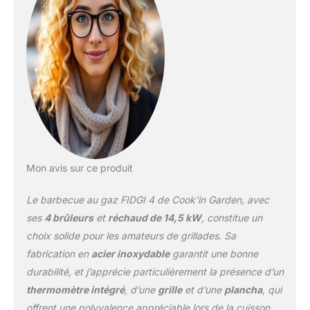
thermomètre et un
système de nettoyage
facile Avec 14,5 Kw de
puissance, ce barbecue
permettra de réunir
jusqu'à 10 personnes
autour de la table et ils
mangeront toujours à la
bonne température
puisqu'un réchaud latéral
pourra vous servir pour
Mon avis sur ce produit
faire une sauce ou
maintenir vos plats au
Le barbecue au gaz FIDGI 4 de Cook’in Garden, avec
chaud avant le service Le
barbecue est également
ses
4 brûleurs
et
réchaud de 14,5 kW
, constitue un
équipé de 4 roues
choix solide pour les amateurs de grillades. Sa
multidirectionnelles, qui
fabrication en
acier inoxydable
garantit une bonne
le rendent facilement
durabilité, et j’apprécie particulièrement la présence d’un
déplaçable et d'un capot
avec thermomètre
thermomètre intégré
, d’une
grille
et d’une
plancha
, qui
intégré. Dimensions :
offrent une polyvalence appréciable lors de la cuisson.