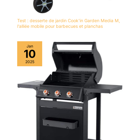
Test : desserte de jardin Cook’in Garden Media M,
l’alliée mobile pour barbecues et planchas
Jan
10
2025