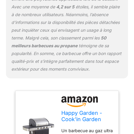
Barbecue : L 133 × l 57 ×
Avec une moyenne de
4,2 sur 5
étoiles, il semble plaire
H 112cm - Surface de
à de nombreux utilisateurs. Néanmoins, l’absence
cuisson : L 70 × l 42cm -
Matières : Chariot : métal
d’informations sur la disponibilité des pièces détachées
- Capot et brûleurs : inox
peut inquiéter ceux qui envisagent un usage à long
- Grilles et plancha :
terme. Malgré cela, son classement parmi les
50
fonte émaillée - Couleurs
meilleurs barbecues au propane
témoigne de sa
: Structure, grille, plancha
et cuve : noires - Capot,
popularité. En somme, ce barbecue offre un bon rapport
brûleurs, grille d'attente
qualité-prix et s’intègre parfaitement dans tout espace
et façade : gris - À
extérieur pour des moments conviviaux.
monter (notice incluse) -
Garantie 2 ans - Livré en
1 colis en pas de porte,
en bas d'immeuble
Happy Garden -
Cook'in Garden
Barbecue au gaz
Un barbecue au gaz ultra
FIDGI 4, 4 brûleurs