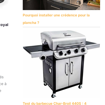
Pourquoi installer une crédence pour la
plancha ?
oyal
és
ce à
e
Test du barbecue Char-Broil 440S : 4