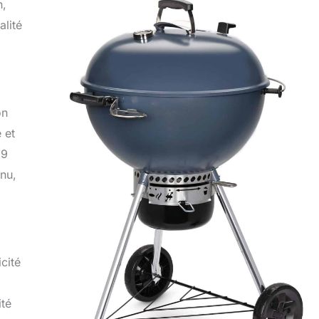
n,
alité
on
 et
39
inu,
cité
ité