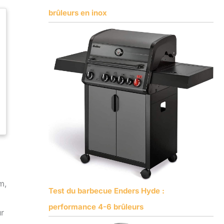
brûleurs en inox
m,
Test du barbecue Enders Hyde :
performance 4-6 brûleurs
ur