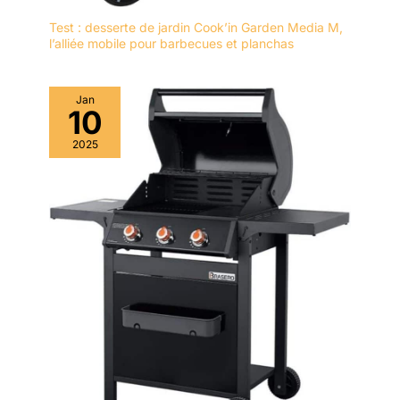
Test : desserte de jardin Cook’in Garden Media M,
l’alliée mobile pour barbecues et planchas
Jan
10
2025