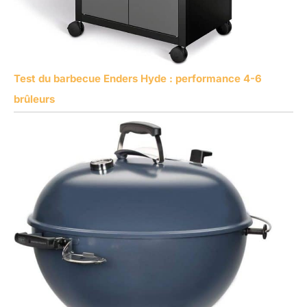
Test du barbecue Enders Hyde : performance 4-6
brûleurs