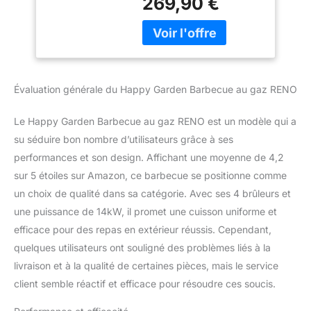
269,90 €
RENO ! Dimensions :
Barbecue : L 138,5 x l 57
x H 109cm - Surface de
cuisson : L 76 x l 41,5cm
Matières : Structure :
métal - Grille : fonte
Évaluation générale du Happy Garden Barbecue au gaz RENO
émaillée - Plaque : fonte
émaillée - Brûleurs : inox
Le Happy Garden Barbecue au gaz RENO est un modèle qui a
Couleurs : Structure :
noire - Façade : noire -
su séduire bon nombre d’utilisateurs grâce à ses
Capot : noir À monter
performances et son design. Affichant une moyenne de 4,2
(notice incluse) -
sur 5 étoiles sur Amazon, ce barbecue se positionne comme
Garantie 2 ans -
un choix de qualité dans sa catégorie. Avec ses 4 brûleurs et
Livraison en 1 colis en
une puissance de 14kW, il promet une cuisson uniforme et
pas de porte, en bas
d'immeuble
efficace pour des repas en extérieur réussis. Cependant,
quelques utilisateurs ont souligné des problèmes liés à la
livraison et à la qualité de certaines pièces, mais le service
client semble réactif et efficace pour résoudre ces soucis.