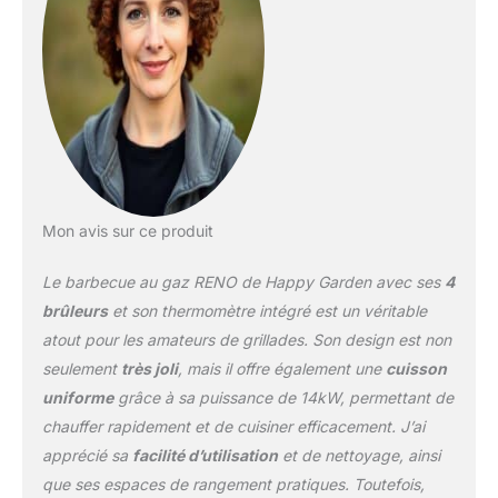
(notice incluse) -
Garantie 2 ans -
Livraison en 1 colis en
pas de porte, en bas
d'immeuble
Mon avis sur ce produit
Le barbecue au gaz RENO de Happy Garden avec ses
4
brûleurs
et son thermomètre intégré est un véritable
atout pour les amateurs de grillades. Son design est non
seulement
très joli
, mais il offre également une
cuisson
uniforme
grâce à sa puissance de 14kW, permettant de
chauffer rapidement et de cuisiner efficacement. J’ai
apprécié sa
facilité d’utilisation
et de nettoyage, ainsi
que ses espaces de rangement pratiques. Toutefois,