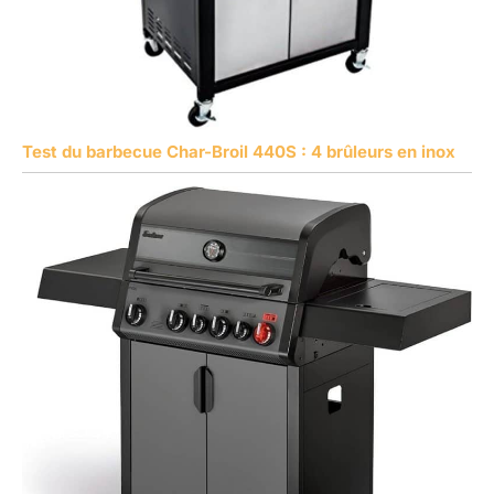
Test du barbecue Char-Broil 440S : 4 brûleurs en inox