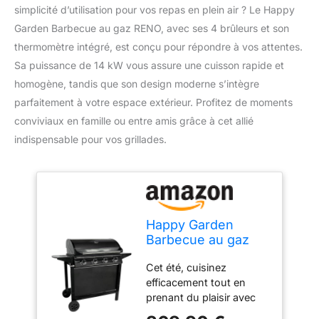
simplicité d’utilisation pour vos repas en plein air ? Le Happy
Garden Barbecue au gaz RENO, avec ses 4 brûleurs et son
thermomètre intégré, est conçu pour répondre à vos attentes.
Sa puissance de 14 kW vous assure une cuisson rapide et
homogène, tandis que son design moderne s’intègre
parfaitement à votre espace extérieur. Profitez de moments
conviviaux en famille ou entre amis grâce à cet allié
indispensable pour vos grillades.
Happy Garden
Barbecue au gaz
RENO - 4 brûleurs
Cet été, cuisinez
avec thermomètre
efficacement tout en
14kW
prenant du plaisir avec
ce barbecue au gaz