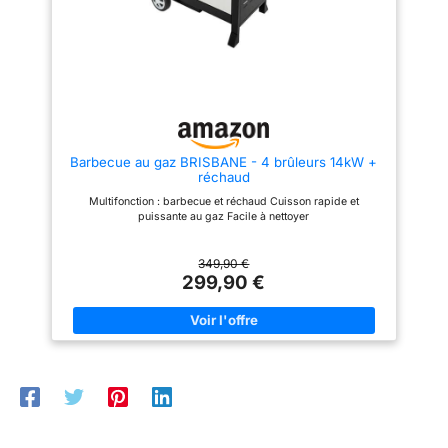
aliments selon vos préférences
RANGEMENTS MULTIPLES :
Plus besoin de se demander où
placer les assiettes, les
assaisonnements ou quoi que
ce soit d'autre. Regardez la
grille de rangement à côté et
sous le gril, la grille à épices à
l'avant et les crochets latéraux,
et vous aurez la réponse
Barbecue au gaz BRISBANE - 4 brûleurs 14kW +
CARACTÉRISTIQUES
réchaud
SUPPLÉMENTAIRES : Le chariot
barbecue est équipé d'un bac à
Multifonction : barbecue et réchaud Cuisson rapide et
graisse pour faciliter le
puissante au gaz Facile à nettoyer
nettoyage, d'un décapsuleur
pour plus de commodité et de
roues permettant de le déplacer
349,90 €
sans effort dans le jardin. Le
299,90 €
régulateur et le tuyau ne sont
pas fournis et doivent être
achetés séparément