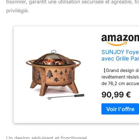
tisonnier, garantit une utilisation sécurisée et agréable,
privilégié.
SUNJOY Foyer 
avec Grille Pa
pour terrasse
【Grand design de
revêtement résist
de 76,2 cm accuei
homogène. Avec u
90,99 €
profondeur de 28 
flammes sapin de 
de Noël crée, une 
envoûtantes. Même
le jardin. Une ven
focal idéal pour 
extérieure et prot
Un design séduisant et fonctionnel