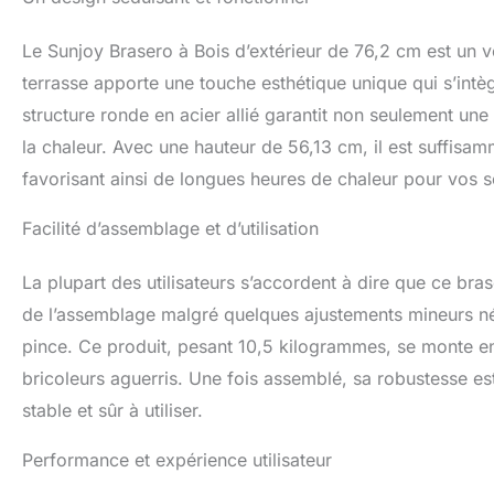
caractéristiques d
une manipulation f
Le Sunjoy Brasero à Bois d’extérieur de 76,2 cm est un v
étincelles intégré
distribution laté
terrasse apporte une touche esthétique unique qui s’intè
les accessoires es
structure ronde en acier allié garantit non seulement une
retenir les braises
la chaleur. Avec une hauteur de 56,13 cm, il est suffisam
tisonnier robuste 
chaude. 【Assembl
favorisant ainsi de longues heures de chaleur pour vos so
sans souci. Ce f
guide illustré éta
Facilité d’assemblage et d’utilisation
tous. 【Point de 
autoportant et faci
La plupart des utilisateurs s’accordent à dire que ce bras
Dimensionné de ma
plus, il transfor
de l’assemblage malgré quelques ajustements mineurs né
un centre chaleur
pince. Ce produit, pesant 10,5 kilogrammes, se monte e
partager des histo
bricoleurs aguerris. Une fois assemblé, sa robustesse es
détente.
stable et sûr à utiliser.
Performance et expérience utilisateur