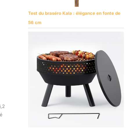
Test du braséro Kala : élégance en fonte de
56 cm
6,2
té