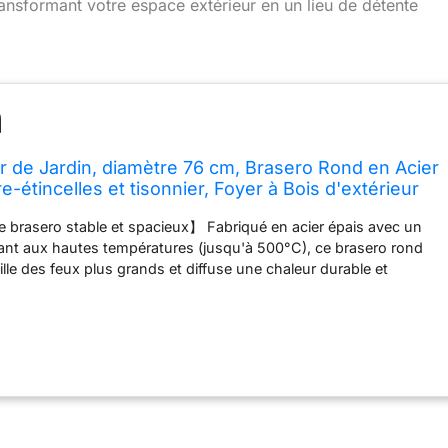
 transformant votre espace extérieur en un lieu de détente
de Jardin, diamètre 76 cm, Brasero Rond en Acier
re-étincelles et tisonnier, Foyer à Bois d'extérieur
, Couleur cuivre, Design Sapin de Noël
 brasero stable et spacieux】 Fabriqué en acier épais avec un
ant aux hautes températures (jusqu'à 500°C), ce brasero rond
lle des feux plus grands et diffuse une chaleur durable et
ne zone de combustion d'un diamètre intérieur de 62 cm et une
cm, il est parfait pour rassembler famille et amis. 【Jeu de
Noël & ventilation optimale】 Le motif détaillé en forme de sapin
fois allumé, une lueur festive et projette des ombres
 éteint, il constitue une décoration élégante pour la terrasse et
tilation efficace assure une flamme régulière et durable – le point
des soirées conviviales tout au long de l'année. 【Poignée
ection intérieure contre les étincelles】 Dispose de deux