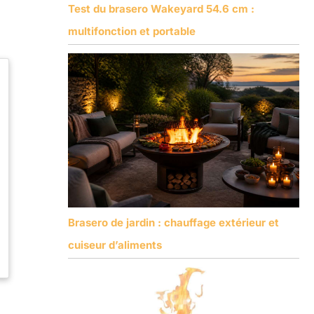
Test du brasero Wakeyard 54.6 cm :
multifonction et portable
Brasero de jardin : chauffage extérieur et
cuiseur d’aliments