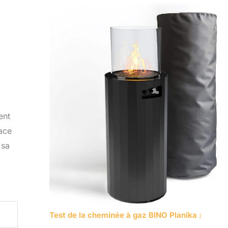
ent
pace
 sa
Test de la cheminée à gaz BINO Planika :