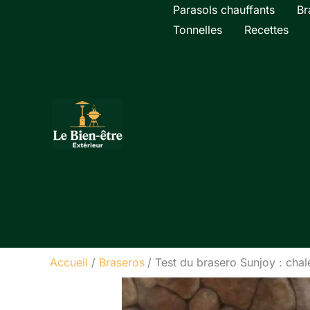
Aller
Parasols chauffants
Br
au
Tonnelles
Recettes
contenu
Accueil
Braseros
Test du brasero Sunjoy : chale