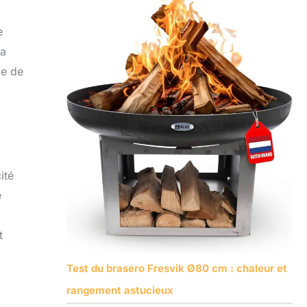
e
Sa
me de
ité
e
t
Test du brasero Fresvik Ø80 cm : chaleur et
rangement astucieux