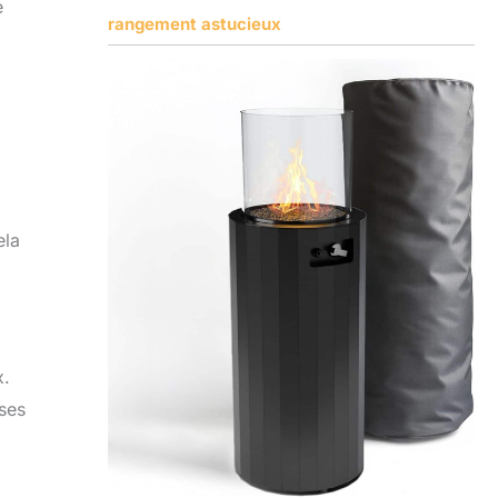
e
rangement astucieux
ela
x.
 ses