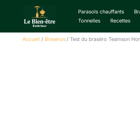
Aller
Parasols chauffants
Br
au
Tonnelles
Recettes
contenu
Accueil
Braseros
Test du braséro Teamson Home