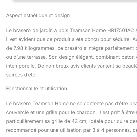
foyer ajoutera de 
ou tout espace ex
Aspect esthétique et design
créer un grand fe
lent pour réchauf
Le braséro de jardin à bois Teamson Home HR17501AC se d
fumée et les bûch
chaleur plus lon
il est évident que ce produit a été conçu pour séduire.
magnésium est ex
de 7,98 kilogrammes, ce braséro s’intègre parfaitement da
foyer de basculer
ou d’une terrasse. Son design élégant, combinant béton et
nettoyage facile. 
Notice et mode d’
intemporelle. De nombreux avis clients vantent sa beauté
L53 x l53 x H47 
soirées d’été.
Fonctionnalité et utilisation
Le braséro Teamson Home ne se contente pas d’être beau, 
couvercle et une grille pour le charbon, il est prêt à être
particulièrement sa grille de 42 cm, idéale pour cuire des
recommandé pour une utilisation par 3 à 4 personnes, ce