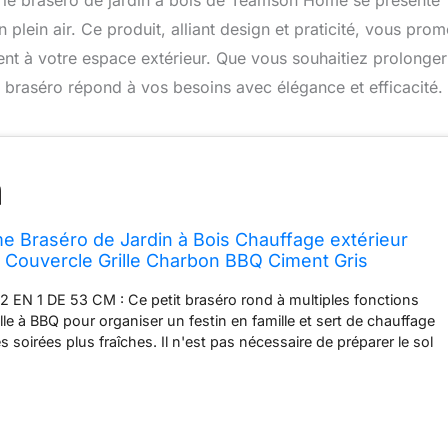
, le braséro de jardin à bois de Teamson Home se présente
plein air. Ce produit, alliant design et praticité, vous prom
ment à votre espace extérieur. Que vous souhaitiez prolonge
e braséro répond à vos besoins avec élégance et efficacité.
Braséro de Jardin à Bois Chauffage extérieur
r Couvercle Grille Charbon BBQ Ciment Gris
 EN 1 DE 53 CM : Ce petit braséro rond à multiples fonctions
le à BBQ pour organiser un festin en famille et sert de chauffage
es soirées plus fraîches. Il n'est pas nécessaire de préparer le sol
COMPREND : une grille à BBQ, une grille à charbon, un couvercle
c poignée pour assurer une sécurité maximale contre les
ncelles et garantir que les flammes restent allumées pendant les
 venteuses. Fourni également avec un tisonnier pour déplacer les
le feu. DESIGN : Avec un design classique en ciment gris, ce petit