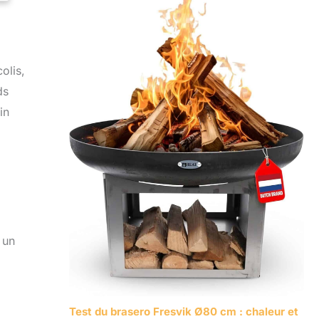
olis,
ds
in
 un
Test du brasero Fresvik Ø80 cm : chaleur et