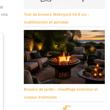
et
r vos
Test du brasero Wakeyard 54.6 cm :
multifonction et portable
Brasero de jardin : chauffage extérieur et
cuiseur d’aliments