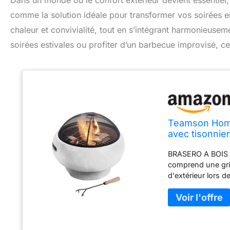
Dans un monde où le confort extérieur devient essentiel
comme la solution idéale pour transformer vos soirées en 
chaleur et convivialité, tout en s’intégrant harmonieuse
soirées estivales ou profiter d’un barbecue improvisé, c
Teamson Home 
avec tisonnie
HR17501AB
BRASERO A BOIS 2
comprend une gril
d'extérieur lors d
avec ce braséro. 
de protection ave
projections d’éti
nuits fraîches et
bûches et attiser 