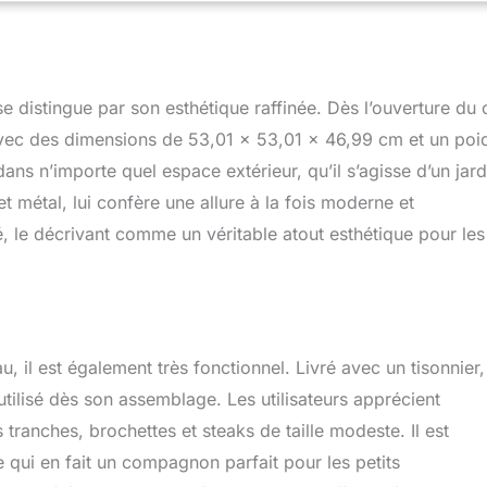
la chaleur et une atmosphère apaisante à votre jardin, terrasse
térieur. Préféré à une cheminée car ce foyer vous permet de
u, en brûlant de plus gros morceaux de bois à un rythme plus
fer un large groupe d’amis. Brûle lentement, ce qui crée moins de
istingue par son esthétique raffinée. Dès l’ouverture du c
es dureront plus longtemps, ce qui fournira finalement de la
gtemps. DURABILITÉ : Sa structure en ciment d'oxyde de
 Avec des dimensions de 53,01 x 53,01 x 46,99 cm et un poi
trêmement résistant à la chaleur et aux chocs et empêchera le
ns n’importe quel espace extérieur, qu’il s’agisse d’un jard
 pendant les nuits venteuses. Le foyer est amovible pour un
 métal, lui confère une allure à la fois moderne et
Le braséro est doté de fentes latérales pour faciliter le transport.
emploi inclus. DIMENSIONS : Ce petit braséro de jardin mesure
, le décrivant comme un véritable atout esthétique pour les
cm. ZONE DE COMBUSTION : L45.5 x l45.5 x H15.5 cm.
il est également très fonctionnel. Livré avec un tisonnier,
 utilisé dès son assemblage. Les utilisateurs apprécient
 tranches, brochettes et steaks de taille modeste. Il est
 qui en fait un compagnon parfait pour les petits