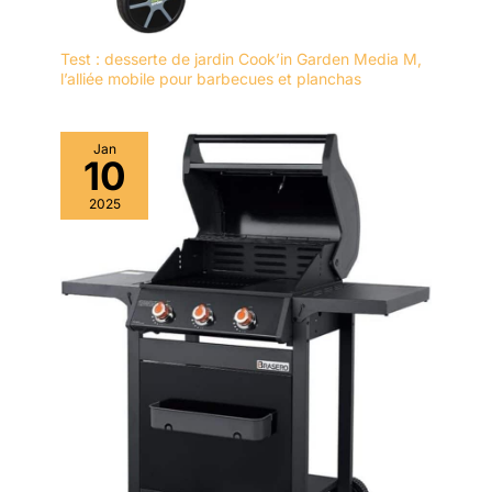
Test : desserte de jardin Cook’in Garden Media M,
l’alliée mobile pour barbecues et planchas
Jan
10
2025