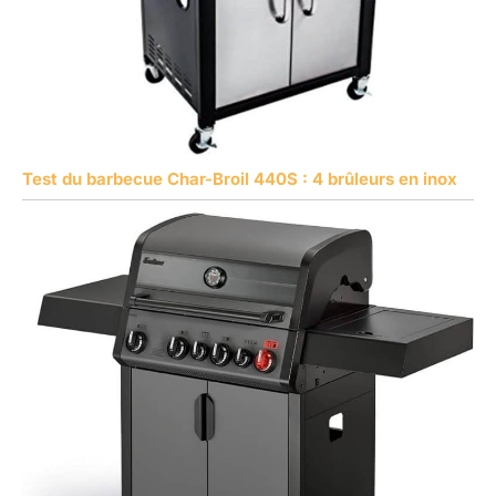
Test du barbecue Char-Broil 440S : 4 brûleurs en inox