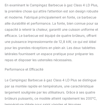
Visser de 1.25m
double émaillage (78 x
pour Barbecue à
En examinant le Campingaz Barbecue à gaz Class 4 LD Plus,
45 cm), grille de
Gaz
la première chose qui attire l’attention est son design robuste
mijotage, Culinary
et moderne. Fabriqué principalement en fonte, ce barbecue
Modular System (pierre à
allie durabilité et performance. La fonte, bien connue pour sa
pizza, wok, plat à paëlla
vendus séparément)
capacité à retenir la chaleur, garantit une cuisson uniforme et
Entrée (raccord côté
efficace. Le barbecue est équipé de quatre brûleurs, offrant
détendeur) : M 20 x 150
une puissance impressionnante de 12,8 kW, ce qui est idéal
Ecrou G 1/2 (raccord
pour les grandes réceptions en plein air. Les deux tablettes
côté appareil)
latérales fournissent un espace pratique pour préparer les
repas et disposer les ustensiles nécessaires.
Performance et Efficacité
Le Campingaz Barbecue à gaz Class 4 LD Plus se distingue
par sa montée rapide en température, une caractéristique
largement soulignée par les utilisateurs. Grâce à ses quatre
brûleurs puissants, ce modèle atteint rapidement les 200°C,
température idéale pour saisir viandes et légumes.