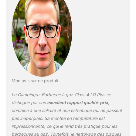
45 cm), grille de
Gaz
mijotage, Culinary
Modular System (pierre à
pizza, wok, plat à paëlla
vendus séparément)
Entrée (raccord côté
détendeur) : M 20 x 150
Ecrou G 1/2 (raccord
côté appareil)
Mon avis sur ce produit
Le Campingaz Barbecue à gaz Class 4 LD Plus se
distingue par son
excellent rapport qualité-prix
,
combiné à une solidité et une esthétique qui ne passent
pas inaperçues. Sa montée en température est
impressionnante, ce qui le rend très pratique pour les
barbecues au gaz. Toutefois, le nettoyage des plaques