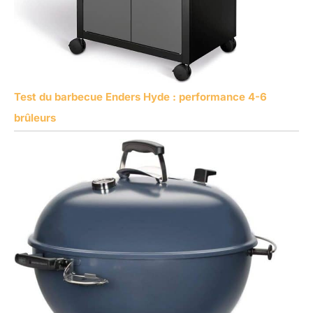
Test du barbecue Enders Hyde : performance 4-6
brûleurs