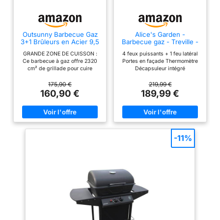
Outsunny Barbecue Gaz
Alice's Garden -
3+1 Brûleurs en Acier 9,5
Barbecue gaz - Treville -
kW 2 Roues Couvercle
Barbecue 4 brûleurs + 1
GRANDE ZONE DE CUISSON :
4 feux puissants + 1 feu latéral
Noir
feu latéral noir. avec
Ce barbecue à gaz offre 2320
Portes en façade Thermomètre
thermomètre
cm² de grillade pour cuire
Décapsuleur intégré
jusqu'à 8 hamburgers et 15
saucisses en même temps,
175,90 €
219,99 €
avec un réchaud et un brûleur
160,90 €
189,99 €
latéral pour la cuisson en poêle,
idéal pour 5 à 9 convives
RANGEMENT BIEN PENSÉ : Ce
barbecue de jardin dispose
d'une table d'appoint pratique
pour la préparation, d'un porte-
-11%
épices et d'une étagère, pour
garder chaque accessoire à
portée de main et cuisiner plus
sereinement CUISSON
MAÎTRISÉE AU DEGRÉ PRÈS :
Fermez le couvercle de ce
barbecue à gaz pour concentrer
la chaleur et donner une saveur
fumée intense à vos plats,
tandis que le thermomètre à
double échelle aide à suivre