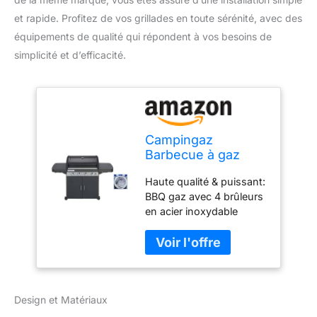
et rapide. Profitez de vos grillades en toute sérénité, avec des
équipements de qualité qui répondent à vos besoins de
simplicité et d’efficacité.
Campingaz
Barbecue à gaz
Class 4 LD Plus, 4
Haute qualité & puissant:
brûleurs, Puissance
BBQ gaz avec 4 brûleurs
12.8kW,Système de
en acier inoxydable
nettoyage facile
haute performance (12.8
InstaClean, grille et
kW); système d'allumage
plancha en fonte
Piezo pour un allumage
double émaillage, 2
simple et pratique
tablettes latérales +
Multiples options de
Campingaz 204665
Design et Matériaux
cuissons : 50% Grille et
Tuyau Souple à
50% plancha en fonte