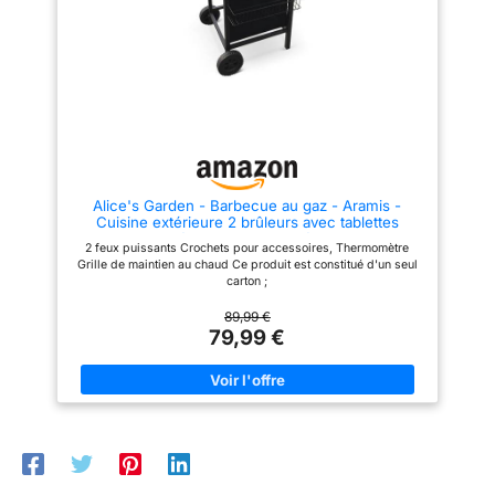
précisément la température
interne CHALEUR RÉGLÉE
BRÛLEUR PAR BRÛLEUR :
Grâce à l'allumage piézo
indépendant de chaque brûleur,
ce barbecue de jardin permet
de cuire à la bonne température,
des steaks bien juteux aux
légumes délicatement grillés
CONCEPTION PRATIQUE : Ce
barbecue à gaz est doté d'un
bac à graisse amovible pour un
Alice's Garden - Barbecue au gaz - Aramis -
nettoyage plus simple et de 2
Cuisine extérieure 2 brûleurs avec tablettes
roulettes pour le déplacer
latérales et thermomètre
facilement de la maison au
2 feux puissants Crochets pour accessoires, Thermomètre
jardin; régulateur et tuyau non
Grille de maintien au chaud Ce produit est constitué d'un seul
fournis, à acheter séparément
carton ;
89,99 €
79,99 €