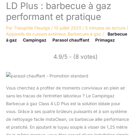
LD Plus : barbecue à gaz
performant et pratique
Par
Théophile Fleurige
/
10 juillet 2025
/
5 minutes de lecture
/
Appareils de cuisson extérieur
,
Barbecues à gaz
/
Barbecue
à gaz
Campingaz
Parasol chauffant
Primagaz
4.9/5 - (8 votes)
Vous cherchez à profiter de moments conviviaux en plein air
sans les tracas de l’entretien laborieux ? Le Campingaz
Barbecue à gaz Class 4 LD Plus est la solution idéale pour
vous. Grâce à ses quatre brûleurs puissants et à son système
de nettoyage facile InstaClean, ce barbecue allie performance
et praticité. En ajoutant le tuyau souple à visser de 1,25 mètre
de la même marque, vous êtes assuré d’une installation simple