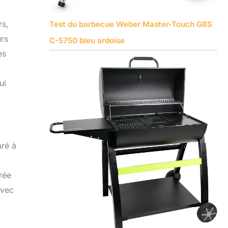
rs,
Test du barbecue Weber Master-Touch GBS
urs
C-5750 bleu ardoise
es
ui
aré à
rée
avec