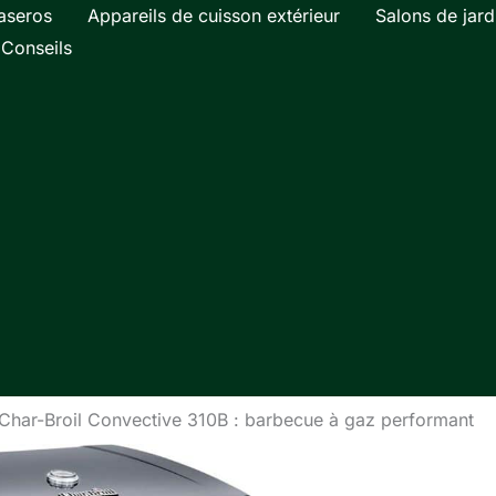
aseros
Appareils de cuisson extérieur
Salons de jard
Conseils
 Char-Broil Convective 310B : barbecue à gaz performant