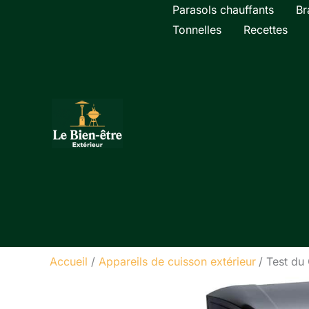
Aller
Parasols chauffants
Br
au
Tonnelles
Recettes
contenu
Accueil
Appareils de cuisson extérieur
Test du