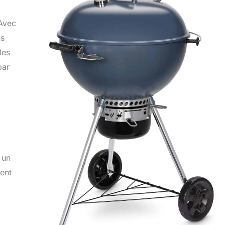
 Avec
ns
les
par
 un
ent