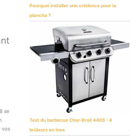
Pourquoi installer une crédence pour la
plancha ?
ant
0B se
n
Test du barbecue Char-Broil 440S : 4
r vos
brûleurs en inox