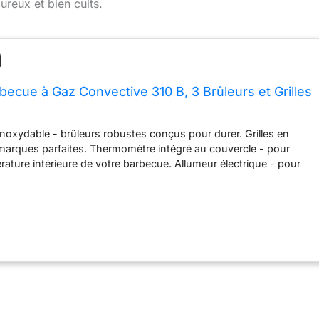
ureux et bien cuits.
becue à Gaz Convective 310 B, 3 Brûleurs et Grilles
 inoxydable - brûleurs robustes conçus pour durer. Grilles en
marques parfaites. Thermomètre intégré au couvercle - pour
érature intérieure de votre barbecue. Allumeur électrique - pour
brûleurs par simple pression sur un bouton. Tablette de maintien
onserver vos plats au chaud ou réchauffer vos pains à
ettes. Tablettes latérales - un endroit pour poser vos outils de
n de travail utile. Bac de récupération des graisses amovible -
simple et pratique. Garantie : 2 ans sur toutes les pièces, y
urs.