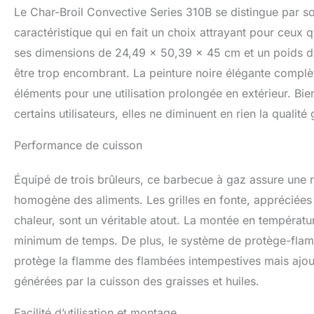
Le Char-Broil Convective Series 310B se distingue par so
caractéristique qui en fait un choix attrayant pour ceux 
ses dimensions de 24,49 x 50,39 x 45 cm et un poids de
être trop encombrant. La peinture noire élégante complèt
éléments pour une utilisation prolongée en extérieur. Bie
certains utilisateurs, elles ne diminuent en rien la qualit
Performance de cuisson
Équipé de trois brûleurs, ce barbecue à gaz assure une r
homogène des aliments. Les grilles en fonte, appréciées p
chaleur, sont un véritable atout. La montée en températur
minimum de temps. De plus, le système de protège-flamme
protège la flamme des flambées intempestives mais ajou
générées par la cuisson des graisses et huiles.
Facilité d’utilisation et montage