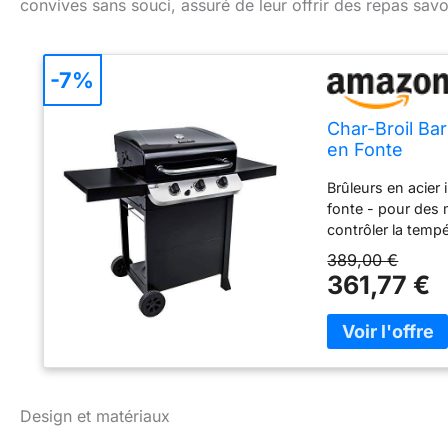
convives sans souci, assuré de leur offrir des repas savo
-7%
Char-Broil Bar
en Fonte
Brûleurs en acier
fonte - pour des 
contrôler la temp
allumer tous vos 
389,00 €
au chaud - pour c
361,77 €
hamburger ou bagu
cuisson ou un pla
pour un nettoyage 
compris les brûle
Design et matériaux