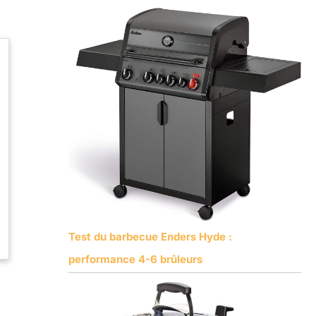
Test du barbecue Enders Hyde :
performance 4-6 brûleurs