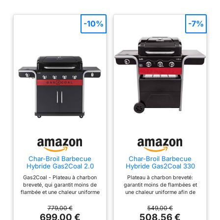
durer. Allumeur
électronique - Allumez
votre barbecue en
-10%
-7%
appuyant simplement
sur un bouton. Grilles de
cuisson en fonte avec
revêtement en porcelaine
durable - Résistantes à la
rouille et faciles à
nettoyer. Jauge de
température sur le
couvercle - Contrôlez la
température à l'intérieur
de votre barbecue.
Char-Broil Barbecue
Char-Broil Barbecue
Hybride Gas2Coal 2.0
Hybride Gas2Coal 330
440 pour Gaz et Charbon
pour Gaz et Charbon de
Gas2Coal - Plateau à charbon
Plateau à charbon breveté:
de Bois
Bois
breveté, qui garantit moins de
garantit moins de flambées et
flambée et une chaleur uniforme
une chaleur uniforme afin de
pour les aliments cuits et
préparer des plats savoureux
savoureux Brûleurs en acier
Brûleurs en acier inoxydable:
779,00 €
549,00 €
inoxydable : brûleurs robustes
brûleurs robustes conçus pour
699,00 €
508,56 €