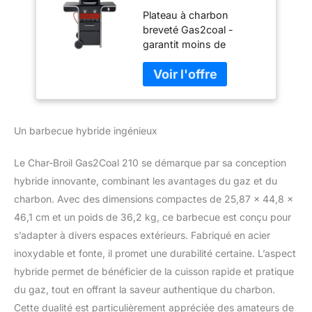
Gas2Coal 2.0 210
Plateau à charbon
pour Gaz et
breveté Gas2coal -
Charbon de Bois
garantit moins de
flambées et une chaleur
uniforme, pour des
aliments bien cuits et
savoureux. Brûleurs en
acier inoxydable -
Un barbecue hybride ingénieux
Résistants et faits pour
durer. Allumeur
électronique - Allumez
Le Char-Broil Gas2Coal 210 se démarque par sa conception
votre barbecue en
hybride innovante, combinant les avantages du gaz et du
appuyant simplement
charbon. Avec des dimensions compactes de 25,87 x 44,8 x
sur un bouton. Grilles de
46,1 cm et un poids de 36,2 kg, ce barbecue est conçu pour
cuisson en fonte avec
revêtement en porcelaine
s’adapter à divers espaces extérieurs. Fabriqué en acier
durable - Résistantes à la
inoxydable et fonte, il promet une durabilité certaine. L’aspect
rouille et faciles à
hybride permet de bénéficier de la cuisson rapide et pratique
nettoyer. Jauge de
du gaz, tout en offrant la saveur authentique du charbon.
température sur le
couvercle - Contrôlez la
Cette dualité est particulièrement appréciée des amateurs de