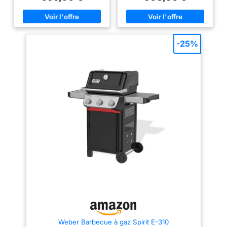
et durables, conçus pour durer
durer dans le temps Allumeur
Allumeur électronique : allumez
électrique: permet d'allumer
le gril en appuyant sur un
tous vos brûleurs par simple
bouton Grils en fonte revêtus de
pression sur un bouton
porcelaine : le revêtement en
Thermomètre intégré au
porcelaine durable de ces grils
couvercle: permet de contrôler
-25%
de cuisson les rend résistants à
la température intérieure de
la rouille et faciles à nettoyer
votre barbecue Brûleur latéral:
Indicateur de température monté
permet de chauffer les sauces
sur le couvercle : vérifiez la
qui accompagneront vos
température interne du gril
grillades Conversion rapide
gaz-charbon: transformez votre
barbecue du mode gaz au
mode charbon en moins de 60
secondes sans outil nécessaire
Surface de cuisson spacieuse:
3 brûleurs avec grilles en fonte
solides offrant tout l'espace
nécessaire pour griller pour la
famille et les amis
Weber Barbecue à gaz Spirit E-310