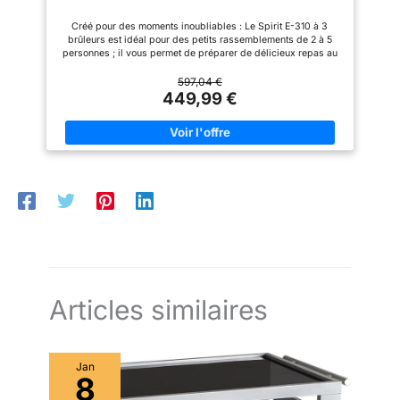
Créé pour des moments inoubliables : Le Spirit E-310 à 3
brûleurs est idéal pour des petits rassemblements de 2 à 5
personnes ; il vous permet de préparer de délicieux repas au
barbecue avec un contrôle précis de la température La
puissance de la précision : Savourez des grillades cuites de
597,04 €
façon optimal grâce à une chaleur uniforme qui atteint
449,99 €
rapidement la température idéale ; l’allumage Snap-Jet vous
permet d’allumer les brûleurs facilement d’une seule main
Cuisson polyvalente : Le support de maintien au chaud garde
vos plats à température idéale ou cuisine de petits aliments
pendant que le plat principal cuit en dessous ; les grilles en
fonte émaillée assurent une répartition uniforme de la chaleur
Confort maximal : Grâce à ses roues robustes, le Spirit E-310
se déplace aisément, tandis que ses tablettes latérales offrent
un espace supplémentaire pour la préparation ; le système de
gestion des graisses rend le nettoyage simple et rapide
Articles livrés : 1 x barbecue à gaz Weber Spirit E-310 avec
tablettes latérales intégrées, noir/argent
Articles similaires
Jan
8