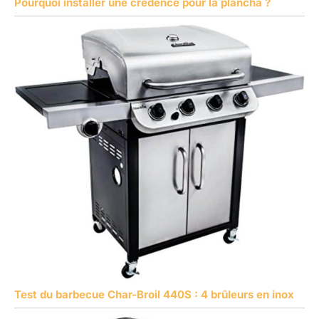
Pourquoi installer une crédence pour la plancha ?
Test du barbecue Char-Broil 440S : 4 brûleurs en inox