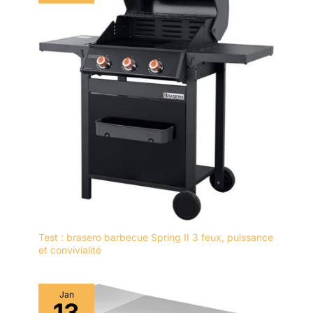
Test : brasero barbecue Spring II 3 feux, puissance
et convivialité
Jan
13