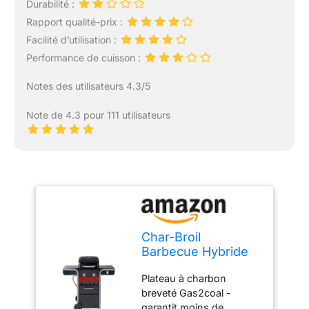
Durabilité :
Rapport qualité-prix :
Facilité d’utilisation :
Performance de cuisson :
Notes des utilisateurs 4.3/5
Note de 4.3 pour 111 utilisateurs
Char-Broil
Barbecue Hybride
Gas2Coal 2.0 210
Plateau à charbon
pour Gaz et
breveté Gas2coal -
Charbon de Bois
garantit moins de