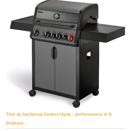
Test du barbecue Enders Hyde : performance 4-6
brûleurs