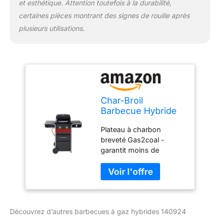
et esthétique. Attention toutefois à la durabilité,
certaines pièces montrant des signes de rouille après
plusieurs utilisations.
Char-Broil
Barbecue Hybride
Gas2Coal 2.0 210
Plateau à charbon
pour Gaz et
breveté Gas2coal -
Charbon de Bois
garantit moins de
flambées et une chaleur
uniforme, pour des
aliments bien cuits et
savoureux. Brûleurs en
acier inoxydable -
Découvrez d’autres barbecues à gaz hybrides 140924
Résistants et faits pour