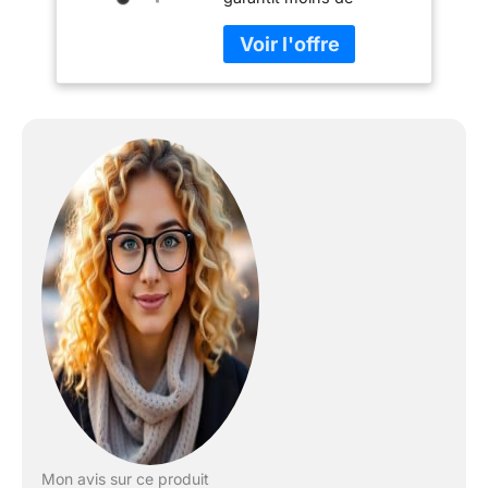
flambées et une chaleur
uniforme, pour des
aliments bien cuits et
savoureux. Brûleurs en
acier inoxydable -
Résistants et faits pour
durer. Allumeur
électronique - Allumez
votre barbecue en
appuyant simplement
sur un bouton. Grilles de
cuisson en fonte avec
revêtement en porcelaine
durable - Résistantes à la
rouille et faciles à
nettoyer. Jauge de
température sur le
couvercle - Contrôlez la
température à l'intérieur
de votre barbecue.
Mon avis sur ce produit