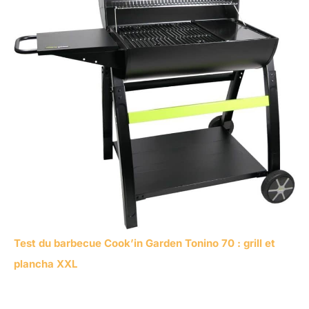
Test du barbecue Cook’in Garden Tonino 70 : grill et
plancha XXL