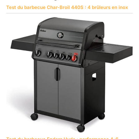
Test du barbecue Char-Broil 440S : 4 brûleurs en inox