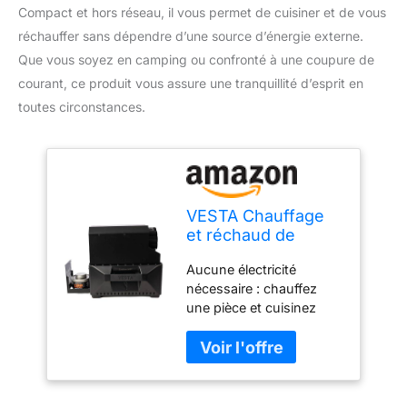
Compact et hors réseau, il vous permet de cuisiner et de vous
réchauffer sans dépendre d’une source d’énergie externe.
Que vous soyez en camping ou confronté à une coupure de
courant, ce produit vous assure une tranquillité d’esprit en
toutes circonstances.
VESTA Chauffage
et réchaud de
camping auto-
Aucune électricité
alimenté (compact,
nécessaire : chauffez
hors réseau,
une pièce et cuisinez
d'urgence)
sans électricité Peut
contenir jusqu'à 3
conserves de chaleur (le
poêle Insta-Fire Vesta
comprend 3 canettes).