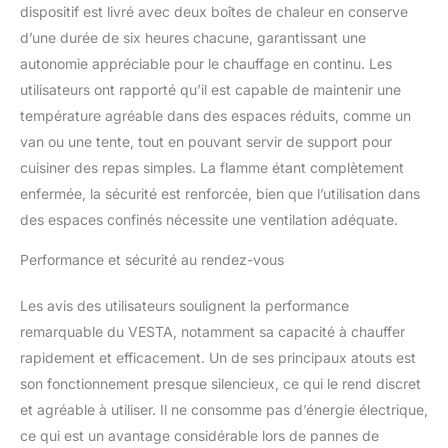
200 m² avec ventilateur
dispositif est livré avec deux boîtes de chaleur en conserve
alimenté par la chaleur
d’une durée de six heures chacune, garantissant une
Alimenté par la chaleur
autonomie appréciable pour le chauffage en continu. Les
en conserve (3 incluses)
utilisateurs ont rapporté qu’il est capable de maintenir une
: sans danger pour une
utilisation en intérieur. *
température agréable dans des espaces réduits, comme un
La chaleur en conserve
van ou une tente, tout en pouvant servir de support pour
est un carburant irritant,
cuisiner des repas simples. La flamme étant complètement
inodore, sans fumée,
enfermée, la sécurité est renforcée, bien que l’utilisation dans
non toxique et
des espaces confinés nécessite une ventilation adéquate.
généralement sans
danger pour une
Performance et sécurité au rendez-vous
utilisation en intérieur. Il
est toujours fortement
recommandé de fournir
Les avis des utilisateurs soulignent la performance
une ventilation adéquate
remarquable du VESTA, notamment sa capacité à chauffer
dans n'importe quelle
rapidement et efficacement. Un de ses principaux atouts est
pièce où il est utilisé.
son fonctionnement presque silencieux, ce qui le rend discret
Cuisinière intégrée :
permet de cuire des
et agréable à utiliser. Il ne consomme pas d’énergie électrique,
aliments ou de faire
ce qui est un avantage considérable lors de pannes de