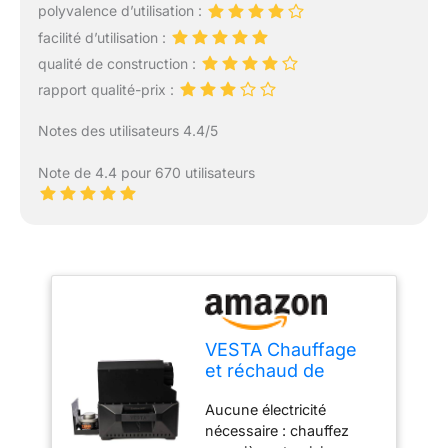
polyvalence d’utilisation :
facilité d’utilisation :
qualité de construction :
rapport qualité-prix :
Notes des utilisateurs 4.4/5
Note de 4.4 pour 670 utilisateurs
VESTA Chauffage
et réchaud de
camping auto-
Aucune électricité
alimenté (compact,
nécessaire : chauffez
hors réseau,