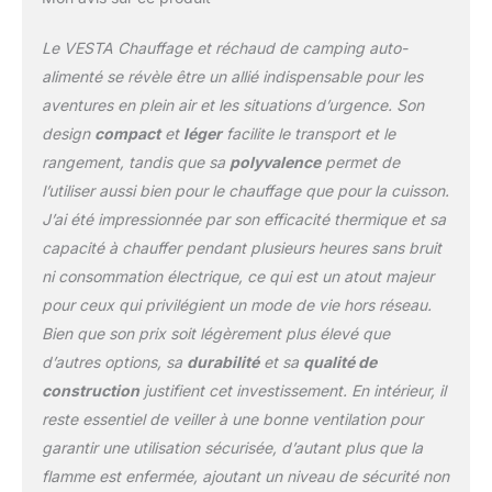
portable : ne pèse que
3,4 kg. Facile à
Le VESTA Chauffage et réchaud de camping auto-
transporter. Dimensions
alimenté se révèle être un allié indispensable pour les
du produit : 28 x 19 x 27
aventures en plein air et les situations d’urgence. Son
cm Réchauffe jusqu'à
design
compact
et
léger
facilite le transport et le
200 m² avec ventilateur
alimenté par la chaleur
rangement, tandis que sa
polyvalence
permet de
Alimenté par la chaleur
l’utiliser aussi bien pour le chauffage que pour la cuisson.
en conserve (3 incluses)
J’ai été impressionnée par son efficacité thermique et sa
: sans danger pour une
capacité à chauffer pendant plusieurs heures sans bruit
utilisation en intérieur. *
La chaleur en conserve
ni consommation électrique, ce qui est un atout majeur
est un carburant irritant,
pour ceux qui privilégient un mode de vie hors réseau.
inodore, sans fumée,
Bien que son prix soit légèrement plus élevé que
non toxique et
d’autres options, sa
durabilité
et sa
qualité de
généralement sans
danger pour une
construction
justifient cet investissement. En intérieur, il
utilisation en intérieur. Il
reste essentiel de veiller à une bonne ventilation pour
est toujours fortement
garantir une utilisation sécurisée, d’autant plus que la
recommandé de fournir
flamme est enfermée, ajoutant un niveau de sécurité non
une ventilation adéquate