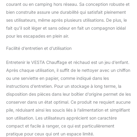
bouillir de l'eau
courant ou en camping hors réseau. Sa conception robuste et
Comprend : 3 instaFire 6
bien construite assure une durabilité qui satisfait pleinement
heures de chaleur en
ses utilisateurs, même après plusieurs utilisations. De plus, le
conserve Ne révélera pas
votre emplacement Une
fait qu’il soit léger et sans odeur en fait un compagnon idéal
urgence n'a pas besoin
pour les escapades en plein air.
d'être une catastrophe
Facilité d’entretien et d’utilisation
Entretenir le VESTA Chauffage et réchaud est un jeu d’enfant.
Après chaque utilisation, il suffit de le nettoyer avec un chiffon
ou une serviette en papier, comme indiqué dans les
instructions d’entretien. Pour un stockage à long terme, la
disposition des pièces dans leur boîtier d’origine permet de les
conserver dans un état optimal. Ce produit ne requiert aucune
pile, réduisant ainsi les soucis liés à l’alimentation et simplifiant
son utilisation. Les utilisateurs apprécient son caractère
compact et facile à ranger, ce qui est particulièrement
pratique pour ceux qui ont un espace limité.