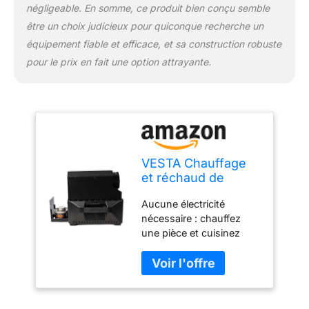
dans n'importe quelle
négligeable. En somme, ce produit bien conçu semble
pièce où il est utilisé.
être un choix judicieux pour quiconque recherche un
Cuisinière intégrée :
équipement fiable et efficace, et sa construction robuste
permet de cuire des
pour le prix en fait une option attrayante.
aliments ou de faire
bouillir de l'eau
Comprend : 3 instaFire 6
heures de chaleur en
conserve Ne révélera pas
votre emplacement Une
urgence n'a pas besoin
VESTA Chauffage
d'être une catastrophe
et réchaud de
camping auto-
Aucune électricité
alimenté (compact,
nécessaire : chauffez
hors réseau,
une pièce et cuisinez
d'urgence)
sans électricité Peut
contenir jusqu'à 3
conserves de chaleur (le
poêle Insta-Fire Vesta
comprend 3 canettes).