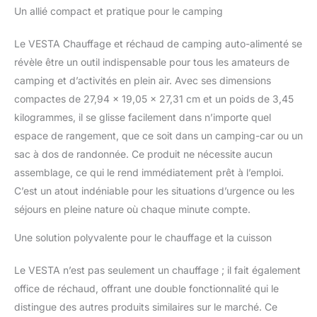
Un allié compact et pratique pour le camping
Durée de conservation :
lorsqu'il est stocké dans
des conditions
Le VESTA Chauffage et réchaud de camping auto-alimenté se
ambiantes au-dessus de
révèle être un outil indispensable pour tous les amateurs de
son point de
camping et d’activités en plein air. Avec ses dimensions
congélation, ce produit
compactes de 27,94 x 19,05 x 27,31 cm et un poids de 3,45
durera de nombreuses
années. Le produit peut
kilogrammes, il se glisse facilement dans n’importe quel
geler lorsque la
espace de rangement, que ce soit dans un camping-car ou un
température atteint -8
sac à dos de randonnée. Ce produit ne nécessite aucun
°C. Chauffage hors-
assemblage, ce qui le rend immédiatement prêt à l’emploi.
réseau : idéal pour le
camping, les pique-
C’est un atout indéniable pour les situations d’urgence ou les
niques, les urgences ou
séjours en pleine nature où chaque minute compte.
le chauffage intérieur et
la cuisine Compact et
Une solution polyvalente pour le chauffage et la cuisson
portable : ne pèse que
3,4 kg. Facile à
Le VESTA n’est pas seulement un chauffage ; il fait également
transporter. Dimensions
office de réchaud, offrant une double fonctionnalité qui le
du produit : 28 x 19 x 27
distingue des autres produits similaires sur le marché. Ce
cm Réchauffe jusqu'à