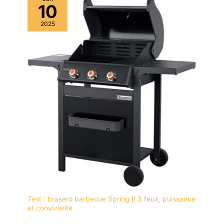
10
2025
Test : brasero barbecue Spring II 3 feux, puissance
et convivialité