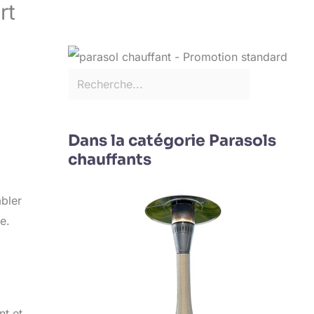
rt
Dans la catégorie Parasols
chauffants
bler
e.
nt et