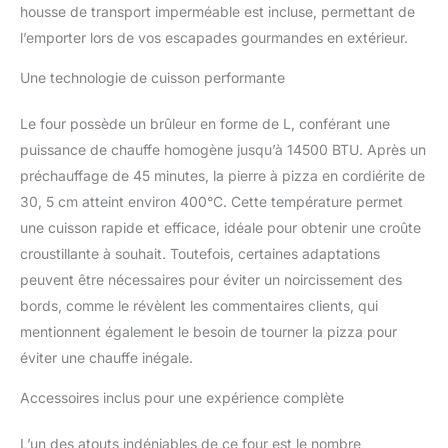
de 30,5 cm en 1 minute;
housse de transport imperméable est incluse, permettant de
les deux brûleurs en
l’emporter lors de vos escapades gourmandes en extérieur.
forme de L chauffent à
500 °C en 15 minutes;
Une technologie de cuisson performante
glissez dans la pierre de
cuisson pour des pizzas
Le four possède un brûleur en forme de L, conférant une
napolitaines rapides et
croustillantes Fonctionne
puissance de chauffe homogène jusqu’à 14500 BTU. Après un
au gaz pour une
préchauffage de 45 minutes, la pierre à pizza en cordiérite de
utilisation facile ; pas
30, 5 cm atteint environ 400°C. Cette température permet
besoin de stockage de
une cuisson rapide et efficace, idéale pour obtenir une croûte
granulés ou de
croustillante à souhait. Toutefois, certaines adaptations
nettoyage fréquent ;
configuration simple
peuvent être nécessaires pour éviter un noircissement des
pour une pizza de qualité
bords, comme le révèlent les commentaires clients, qui
restaurant à la maison
mentionnent également le besoin de tourner la pizza pour
Cadeau idéal pour les
éviter une chauffe inégale.
amateurs de pizza ;
attentionné et utile pour
Accessoires inclus pour une expérience complète
des occasions comme la
fête des pères, une
pendaison de crémaillère,
L’un des atouts indéniables de ce four est le nombre