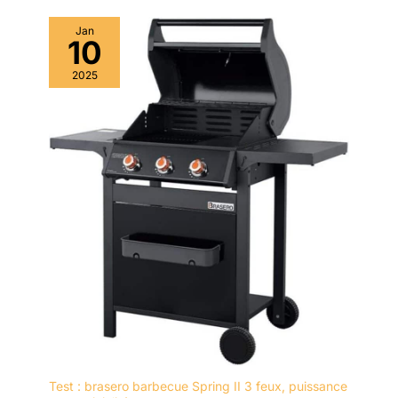
Jan
10
2025
Test : brasero barbecue Spring II 3 feux, puissance