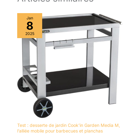
SS430 et une coque laquée. C'est un investissement durable
pour les amateurs exigeants qui veulent la meilleure qualité sur
le marché
Jan
8
2025
Test : desserte de jardin Cook’in Garden Media M,
l’alliée mobile pour barbecues et planchas