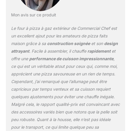
500 °C en 15 minutes;
glissez dans la pierre de
Mon avis sur ce produit
cuisson pour des pizzas
napolitaines rapides et
Le four à pizza à gaz extérieur de Commercial Chef est
croustillantes Fonctionne
au gaz pour une
un excellent ajout pour les amateurs de pizza faits
utilisation facile ; pas
maison grâce à sa
construction soignée
et son
design
besoin de stockage de
attrayant
. Facile à assembler, il chauffe
rapidement
et
granulés ou de
offre une
performance de cuisson impressionnante
,
nettoyage fréquent ;
configuration simple
ce qui est un véritable atout pour ceux qui, comme moi,
pour une pizza de qualité
apprécient une pizza savoureuse en un rien de temps.
restaurant à la maison
Cependant, j’ai remarqué que l’allumage peut être
Cadeau idéal pour les
capricieux par temps venteux et sa cuisson requiert
amateurs de pizza ;
attentionné et utile pour
quelques ajustements pour éviter une chauffe inégale.
des occasions comme la
Malgré cela, le rapport qualité-prix est convaincant avec
fête des pères, une
des accessoires variés bien que notons que la pelle soit
pendaison de crémaillère,
peu robuste. Quant à la housse, elle n’est pas idéale
un anniversaire, etc
pour le transport, ce qui limite quelque peu sa