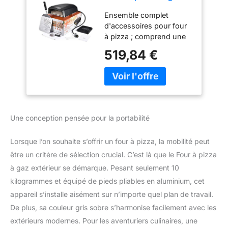
extérieur – Machine
Ensemble complet
à pizza portable au
d'accessoires pour four
propane avec
à pizza ; comprend une
porte, pelle, pierre,
porte déflecteur de four à
cutter et couvercle
519,84 €
pizza, un couvercle de
– Brûleur en forme
transport imperméable,
de L, pieds pliables
une pelle à pizza
perforée pliable et une
roulette à pizza en acier
inoxydable Utilisation
Une conception pensée pour la portabilité
toute l'année avec porte
déflecteur incluse ; aide à
Lorsque l’on souhaite s’offrir un four à pizza, la mobilité peut
conserver la chaleur et le
flux d'air pour une
être un critère de sélection crucial. C’est là que le Four à pizza
cuisson optimale
à gaz extérieur se démarque. Pesant seulement 10
pendant les mois les plus
kilogrammes et équipé de pieds pliables en aluminium, cet
froids ; réduit le temps de
appareil s’installe aisément sur n’importe quel plan de travail.
préchauffage et chauffe
De plus, sa couleur gris sobre s’harmonise facilement avec les
rapidement le four entre
les pizzas Cuit une pizza
extérieurs modernes. Pour les aventuriers culinaires, une