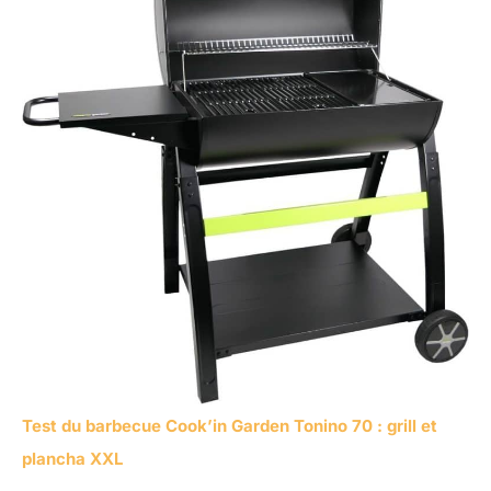
Test du barbecue Cook’in Garden Tonino 70 : grill et
plancha XXL