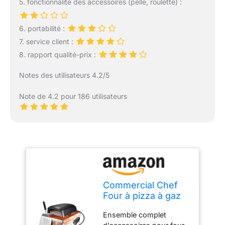
5. fonctionnalité des accessoires (pelle, roulette) :
6. portabilité :
7. service client :
8. rapport qualité-prix :
Notes des utilisateurs 4.2/5
Note de 4.2 pour 186 utilisateurs
Commercial Chef
Four à pizza à gaz
extérieur – Machine
Ensemble complet
à pizza portable au