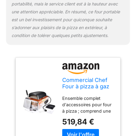
portabilité, mais le service client est à la hauteur avec
une attention appréciable. En résumé, ce four portable
est un bel investissement pour quiconque souhaite
s’adonner aux plaisirs de la pizza en extérieur, à
condition de tolérer quelques petits ajustements.
Commercial Chef
Four à pizza à gaz
extérieur – Machine
Ensemble complet
à pizza portable au
d'accessoires pour four
propane avec
à pizza ; comprend une
porte, pelle, pierre,
porte déflecteur de four à
cutter et couvercle
519,84 €
pizza, un couvercle de
– Brûleur en forme
transport imperméable,
de L, pieds pliables