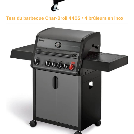
Test du barbecue Char-Broil 440S : 4 brûleurs en inox