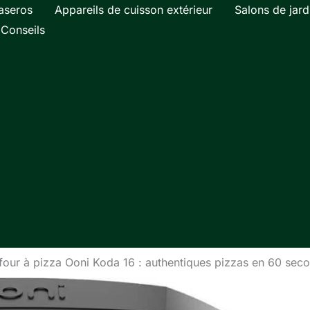
aseros
Appareils de cuisson extérieur
Salons de jard
Conseils
 four à pizza Ooni Koda 16 : authentiques pizzas en 60 sec