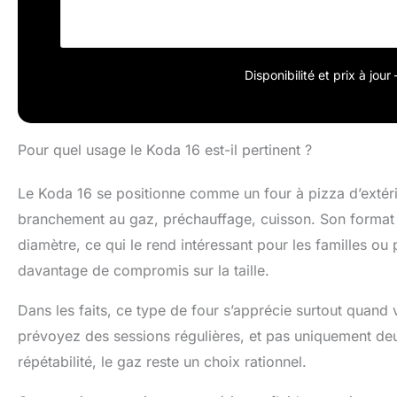
culinaire imbatt
de cuisson et so
pour une pizza p
pizza extérieur.
Disponibilité et prix à jou
ne peut être uti
consulter notre
Allemagne et en
Pour quel usage le Koda 16 est-il pertinent ?
Le Koda 16 se positionne comme un four à pizza d’extérie
branchement au gaz, préchauffage, cuisson. Son format «
diamètre, ce qui le rend intéressant pour les familles o
davantage de compromis sur la taille.
Dans les faits, ce type de four s’apprécie surtout quand
prévoyez des sessions régulières, et pas uniquement deux 
répétabilité, le gaz reste un choix rationnel.