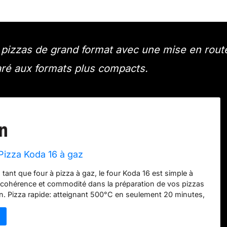
s pizzas de grand format avec une mise en rout
aré aux formats plus compacts.
Pizza Koda 16 à gaz
tant que four à pizza à gaz, le four Koda 16 est simple à
fre cohérence et commodité dans la préparation de vos pizzas
n. Pizza rapide: atteignant 500°C en seulement 20 minutes,
 cuire des pizzas de 40 cm avec des bases croustillantes en
lyvalence : de la pizza cuite à la flamme aux légumes
is, poissons et viandes, le Koda 16 offre une polyvalence