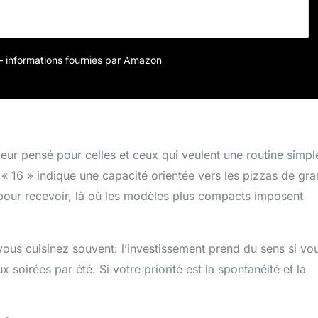
able. Idéal pour les grandes soirées : avec sa grande surface
n brûleur L, le four à pizza à gaz Koda 16 Ooni est parfait
arty en plein air. Ce four à pizza est idéal pour votre four à
 Convient pour la France : cette version du four Ooni Koda 16
r – informations fournies par Amazon
lisée qu'avec un régulateur et un tuyau de 37 mBar. Veuillez
 version 50 mBar du four Ooni Koda 16 pour une utilisation en
 Autriche.
ur pensé pour celles et ceux qui veulent une routine simpl
 16 » indique une capacité orientée vers les pizzas de gr
u pour recevoir, là où les modèles plus compacts imposent
 vous cuisinez souvent: l’investissement prend du sens si vo
soirées par été. Si votre priorité est la spontanéité et la