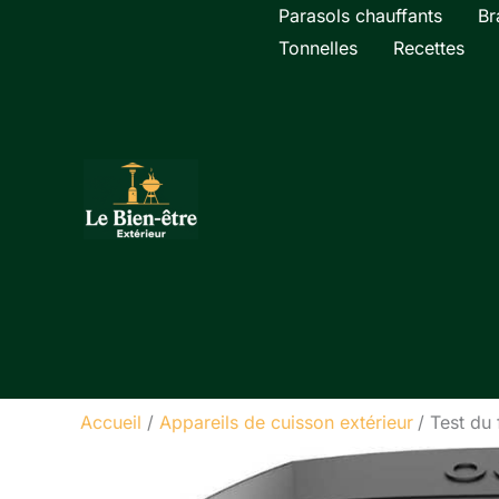
Aller
Parasols chauffants
Br
au
Tonnelles
Recettes
contenu
Accueil
Appareils de cuisson extérieur
Test du