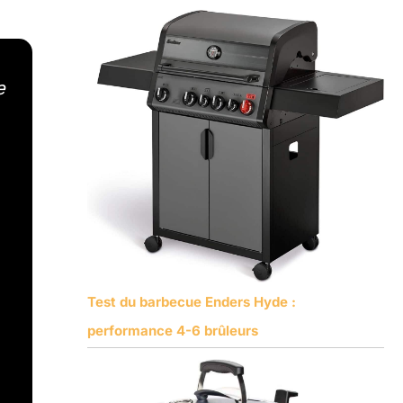
e
Test du barbecue Enders Hyde :
performance 4-6 brûleurs