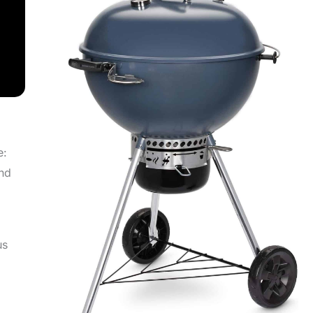
e:
and
us