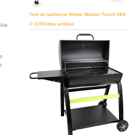
Test du barbecue Weber Master-Touch GBS
C-5750 bleu ardoise
rôle
s
z
a