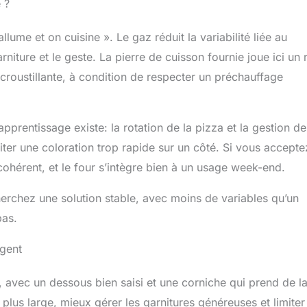
 ?
lume et on cuisine ». Le gaz réduit la variabilité liée au
niture et le geste. La pierre de cuisson fournie joue ici un 
 croustillante, à condition de respecter un préchauffage
prentissage existe: la rotation de la pizza et la gestion de
er une coloration trop rapide sur un côté. Si vous accepte
cohérent, et le four s’intègre bien à un usage week-end.
herchez une solution stable, avec moins de variables qu’un
pas.
ngent
e, avec un dessous bien saisi et une corniche qui prend de l
 plus large, mieux gérer les garnitures généreuses et limiter