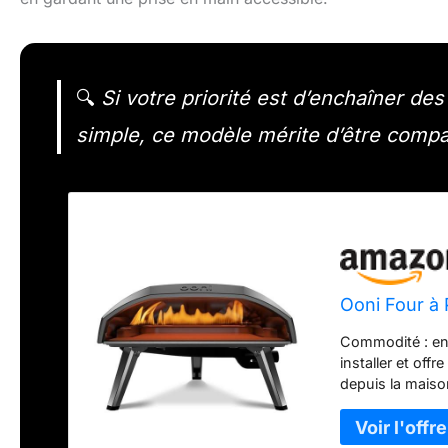
🔍
Si votre priorité est d’enchaîner de
simple, ce modèle mérite d’être comp
Ooni Four à 
Commodité : en 
installer et of
depuis la maiso
le Koda 16 peut
60 secondes. Po
parfaitement rôt