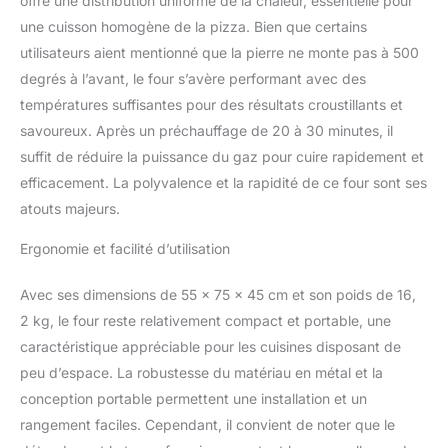
offre une distribution uniforme de la chaleur, essentielle pour
plateau amovible. De
une cuisson homogène de la pizza. Bien que certains
plus, une pelle à pizza,
utilisateurs aient mentionné que la pierre ne monte pas à 500
un coupe-pizza et une
planche à découper sont
degrés à l’avant, le four s’avère performant avec des
inclus dans l'ensemble.
températures suffisantes pour des résultats croustillants et
TOUJOURS AVEC VOUS
savoureux. Après un préchauffage de 20 à 30 minutes, il
: Si vous avez envie
suffit de réduire la puissance du gaz pour cuire rapidement et
d'une pizza lors d'une
escapade ou n'importe
efficacement. La polyvalence et la rapidité de ce four sont ses
où loin de chez vous, ce
atouts majeurs.
four à gaz portable est
idéal. Ensemble
Ergonomie et facilité d’utilisation
uniquement disponible
en Espagne. UN CHOIX
Avec ses dimensions de 55 x 75 x 45 cm et son poids de 16,
PROFESSIONNEL : Chez
2 kg, le four reste relativement compact et portable, une
MasterPro, nous
caractéristique appréciable pour les cuisines disposant de
sommes guidés par
notre désir de nous
peu d’espace. La robustesse du matériau en métal et la
améliorer constamment
conception portable permettent une installation et un
par la recherche, l'étude
rangement faciles. Cependant, il convient de noter que le
et l'expérience. C'est