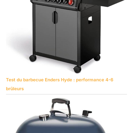
Test du barbecue Enders Hyde : performance 4-6
brûleurs