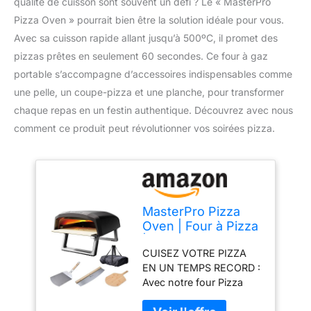
qualité de cuisson sont souvent un défi ? Le « MasterPro
Pizza Oven » pourrait bien être la solution idéale pour vous.
Avec sa cuisson rapide allant jusqu’à 500ºC, il promet des
pizzas prêtes en seulement 60 secondes. Ce four à gaz
portable s’accompagne d’accessoires indispensables comme
une pelle, un coupe-pizza et une planche, pour transformer
chaque repas en un festin authentique. Découvrez avec nous
comment ce produit peut révolutionner vos soirées pizza.
MasterPro Pizza
Oven | Four à Pizza
| Four à gaz
CUISEZ VOTRE PIZZA
portable Cuisson
EN UN TEMPS RECORD :
rapide jusqu'à
Avec notre four Pizza
500ºC | Pizzas
Oven, vous préparerez
prêtes en 60