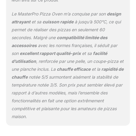
facile à monter grâce à
ses pieds pliants et son
Le MasterPro Pizza Oven m’a conquise par son
design
plateau amovible. De
attrayant
et sa
cuisson rapide
à jusqu’à 500°C, ce qui
plus, une pelle à pizza,
permet de réaliser des pizzas en seulement 60
un coupe-pizza et une
secondes. Malgré une
compatibilité limitée des
planche à découper sont
inclus dans l'ensemble.
accessoires
avec les normes françaises, il séduit par
TOUJOURS AVEC VOUS
son
excellent rapport qualité-prix
et sa
facilité
: Si vous avez envie
d’utilisation
, renforcée par une pelle, un coupe-pizza et
d'une pizza lors d'une
une planche inclus. La
chauffe efficace
et la
rapidité de
escapade ou n'importe
où loin de chez vous, ce
chauffe
notée 5/5 surmontent aisément la stabilité de
four à gaz portable est
température notée 3/5. Son prix peut sembler élevé par
idéal. Ensemble
rapport à d’autres modèles, mais l’ensemble des
uniquement disponible
fonctionnalités en fait une option extrêmement
en Espagne. UN CHOIX
PROFESSIONNEL : Chez
compétitive et plaisante pour les amateurs de pizzas
MasterPro, nous
maison.
sommes guidés par
notre désir de nous
améliorer constamment