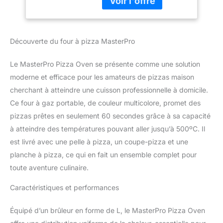
des recettes en peu de
secondes | Pelle à
temps. Il atteint une
pizza, coupe-pizza
température maximale de
et planche à pizza
500°C en 20 minutes et
inclus. BGKIT-0045
Découverte du four à pizza MasterPro
en 60 secondes, votre
Multicolore
pizza maison préférée
sera prête. BIEN PLUS
Le MasterPro Pizza Oven se présente comme une solution
QUE DES PIZZAS : Nous
moderne et efficace pour les amateurs de pizzas maison
savons que la
cherchant à atteindre une cuisson professionnelle à domicile.
polyvalence est
Ce four à gaz portable, de couleur multicolore, promet des
essentielle pour vous,
c'est pourquoi nous
pizzas prêtes en seulement 60 secondes grâce à sa capacité
vous offrons plus de 100
à atteindre des températures pouvant aller jusqu’à 500ºC. Il
recettes qui vont bien
est livré avec une pelle à pizza, un coupe-pizza et une
au-delà de la pizza.
planche à pizza, ce qui en fait un ensemble complet pour
Savourez la nourriture
italienne authentique,
toute aventure culinaire.
facilement et rapidement.
Caractéristiques et performances
SIMPLE ET PRATIQUE :
En acier inoxydable il est
facile à monter grâce à
Équipé d’un brûleur en forme de L, le MasterPro Pizza Oven
ses pieds pliants et son