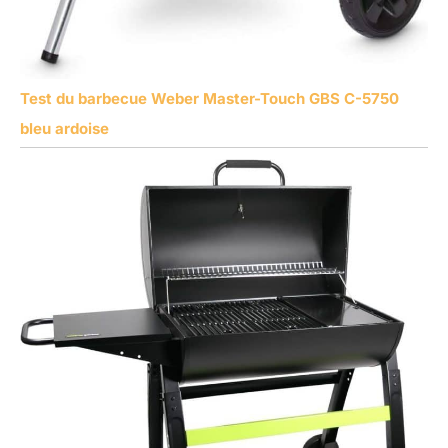
Test du barbecue Weber Master-Touch GBS C-5750
bleu ardoise