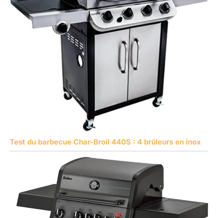
Test du barbecue Char-Broil 440S : 4 brûleurs en inox