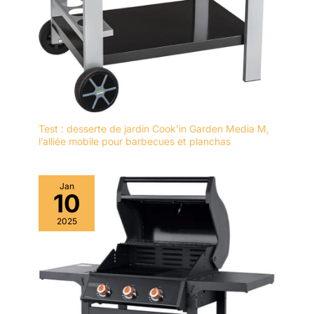
Test : desserte de jardin Cook’in Garden Media M,
l’alliée mobile pour barbecues et planchas
Jan
10
2025