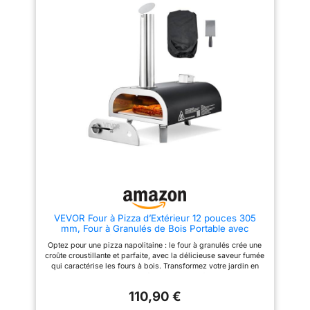
four à gaz portable est
bien plus qu'un simple pizza
oven. Son design "Black
idéal. Ensemble
Edition" mat et son bouton à
uniquement disponible
lumière LED apportent une
touche de modernité à votre
en Espagne. UN CHOIX
extérieur. Avec sa double paroi
PROFESSIONNEL : Chez
isolée, il combine une
MasterPro, nous
esthétique soignée et une
efficacité thermique redoutable
sommes guidés par
Maîtrise totale avec ce four
notre désir de nous
avec pierre pizza Réussissez
vos cuissons grâce à ce four
améliorer constamment
avec pierre pizza en cordiérite
par la recherche, l'étude
large de 430 mm. La pierre
et l'expérience. C'est
accumule la chaleur jusqu'à
485 °C pour une base
ainsi que nous
croustillante. Associée au
apportons la cuisine
brûleur en U, elle assure une
cuisson parfaitement
professionnelle dans les
homogène, même pour les plus
foyers du monde entier.
grandes pizzas La facilité du
VEVOR Four à Pizza d’Extérieur 12 pouces 305
revolve pizza oven 17 pouces
mm, Four à Granulés de Bois Portable avec
La magie opère avec le système
Thermomètre, Pelle et Sac de Transport,
revolve pizza oven. Le moteur
Optez pour une pizza napolitaine : le four à granulés crée une
Construction Solide, pour Réunion Camping
rotatif assure une cuisson
croûte croustillante et parfaite, avec la délicieuse saveur fumée
Jardin Arrière-Cour, Noir
uniforme sur 360 degrés sans
qui caractérise les fours à bois. Transformez votre jardin en
que vous ayez à tourner la
pizzeria gastronomique et régalez-vous en famille avec des
pizza manuellement. C'est la
chefs-d'œuvre culinaires Prêt en quelques minutes :
garantie d'une cuisson sans
110,90 €
Préchauffage à 316 °C en seulement 15 minutes, cuisson des
brûlures et d'une expérience
pizzas en 90 secondes. Avec une température maximale de