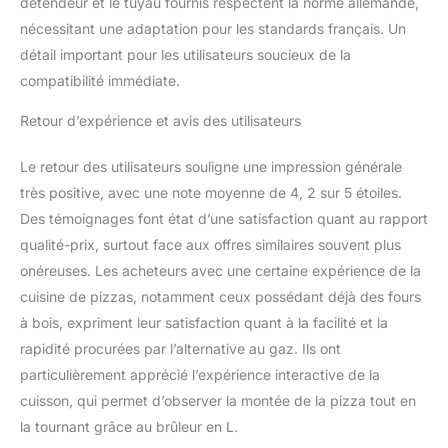
détendeur et le tuyau fournis respectent la norme allemande,
ainsi que nous
apportons la cuisine
nécessitant une adaptation pour les standards français. Un
professionnelle dans les
détail important pour les utilisateurs soucieux de la
foyers du monde entier.
compatibilité immédiate.
Retour d’expérience et avis des utilisateurs
Le retour des utilisateurs souligne une impression générale
très positive, avec une note moyenne de 4, 2 sur 5 étoiles.
Des témoignages font état d’une satisfaction quant au rapport
qualité-prix, surtout face aux offres similaires souvent plus
onéreuses. Les acheteurs avec une certaine expérience de la
cuisine de pizzas, notamment ceux possédant déjà des fours
à bois, expriment leur satisfaction quant à la facilité et la
rapidité procurées par l’alternative au gaz. Ils ont
particulièrement apprécié l’expérience interactive de la
cuisson, qui permet d’observer la montée de la pizza tout en
la tournant grâce au brûleur en L.